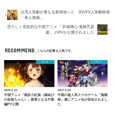
台湾人形劇が更なる新境地へと 3DVFX人形劇映画
「奇人密碼」
恐ろしく意欲的な中国アニメ 「岁城璃心-鬼蜮咒原
篇」 のPVが公開されました
RECOMMEND
こちらの記事も人気です。
アニメ
アニメ
2019.2.23
2017.9.28
中国アニメ「狐妖小紅娘（縁結び
中国の超人気スマホゲーム「陰陽
の妖狐ちゃん）」新章となる竹業
師」遂にアニメ化が告知されまし
編PV公開
た