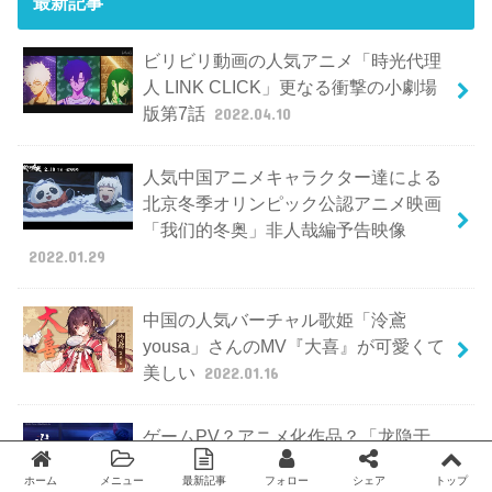
最新記事
ビリビリ動画の人気アニメ「時光代理
人 LINK CLICK」更なる衝撃の小劇場
版第7話
2022.04.10
人気中国アニメキャラクター達による
北京冬季オリンピック公認アニメ映画
「我们的冬奥」非人哉編予告映像
2022.01.29
中国の人気バーチャル歌姫「泠鳶
yousa」さんのMV『大喜』が可愛くて
美しい
2022.01.16
ゲームPV？アニメ化作品？「龙隐于
雪」のアニメ映像公開
2022.01.12
ホーム
メニュー
最新記事
フォロー
シェア
トップ
Twitter
facebook