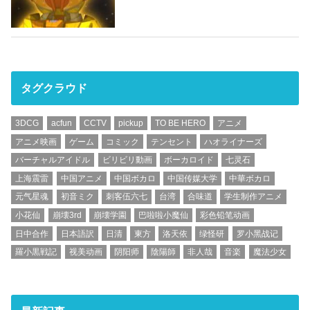
タグクラウド
3DCG
acfun
CCTV
pickup
TO BE HERO
アニメ
アニメ映画
ゲーム
コミック
テンセント
ハオライナーズ
バーチャルアイドル
ビリビリ動画
ボーカロイド
七灵石
上海震雷
中国アニメ
中国ボカロ
中国传媒大学
中華ボカロ
元气星魂
初音ミク
刺客伍六七
台湾
合味道
学生制作アニメ
小花仙
崩壊3rd
崩壊学園
巴啦啦小魔仙
彩色铅笔动画
日中合作
日本語訳
日清
東方
洛天依
绿怪研
罗小黑战记
羅小黒戦記
视美动画
阴阳师
陰陽師
非人哉
音楽
魔法少女