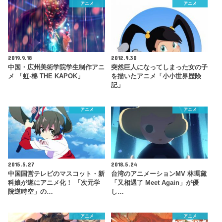
アニメ
アニメ
2019.9.18
2012.9.30
中国・広州美術学院学生制作アニ
突然巨人になってしまった女の子
メ 「虹·棉 THE KAPOK」
を描いたアニメ「小小世界歴険
記」
アニメ
アニメ
2015.5.27
2018.5.24
中国国営テレビのマスコット・新
台湾のアニメーションMV 林瑪黛
科娘が遂にアニメ化！ 「次元学
「又相遇了 Meet Again」が優
院逆時空」の…
し…
アニメ
アニメ