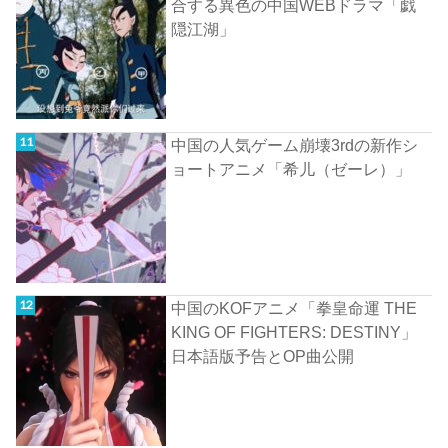
合する異色の中国WEBドラマ「戯
隠江湖」
中国の人気ゲーム崩壊3rdの新作シ
ョートアニメ「希儿（ゼーレ）」
中国のKOFアニメ「拳皇命運 THE
KING OF FIGHTERS: DESTINY」
日本語版予告とOP曲公開