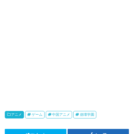
r
o
i
k
b
o
アニメ
ゲーム
中国アニメ
崩壊学園