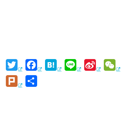
T
F
H
L
S
W
w
a
a
i
i
e
P
共
i
c
t
n
n
C
l
有
t
e
e
e
a
h
u
t
b
n
W
a
r
e
o
a
e
t
k