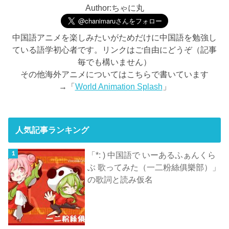
Author:ちゃに丸
中国語アニメを楽しみたいがためだけに中国語を勉強し
ている語学初心者です。リンクはご自由にどうぞ（記事
毎でも構いません）
その他海外アニメについてはこちらで書いています
→「
World Animation Splash
」
人気記事ランキング
「*: ) 中国語で いーあるふぁんくら
ぶ 歌ってみた（一二粉絲俱樂部）」
の歌詞と読み仮名