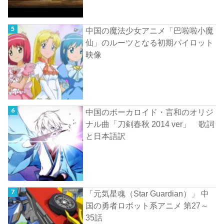
中国の魔法少女アニメ「巴啦啦小魔
仙」のルーツとなる初期パイロット
映像
中国のボーカロイド・言和のオリジ
ナル曲「刀剣春秋 2014 ver」 歌詞
と日本語訳
「元気星魂（Star Guardian）」 中
国の勇者ロボット系アニメ 第27～
35話