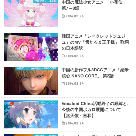
中国アニメ 小花仙
中国の魔法少女アニメ 「小花仙」
第7～8話
2014.02.26
音楽
韓国アニメ「シークレットジュジ
ュ」のMV「雪だるま王子様」 歌詞
の日本語訳
2014.02.25
中国アニメ 納米核心 NANO CORE
中国の新作フル3DCGアニメ「納米
核心 NANO CORE」 第2話
2014.02.24
ボーカロイド
Vocaloid China活動終了の経緯と、
今後の中国ボカロ展開について
【洛天依・言和】
2014.02.24