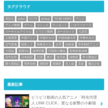
タグクラウド
3DCG
acfun
CCTV
pickup
TO BE HERO
アニメ
アニメ映画
ゲーム
コミック
テンセント
ハオライナーズ
バーチャルアイドル
ビリビリ動画
ボーカロイド
七灵石
上海震雷
中国アニメ
中国ボカロ
中国传媒大学
中華ボカロ
元气星魂
初音ミク
刺客伍六七
台湾
合味道
学生制作アニメ
小花仙
崩壊3rd
崩壊学園
巴啦啦小魔仙
彩色铅笔动画
日中合作
日本語訳
日清
東方
洛天依
绿怪研
罗小黑战记
羅小黒戦記
视美动画
阴阳师
陰陽師
非人哉
音楽
魔法少女
最新記事
ビリビリ動画の人気アニメ「時光代理
人 LINK CLICK」更なる衝撃の小劇場