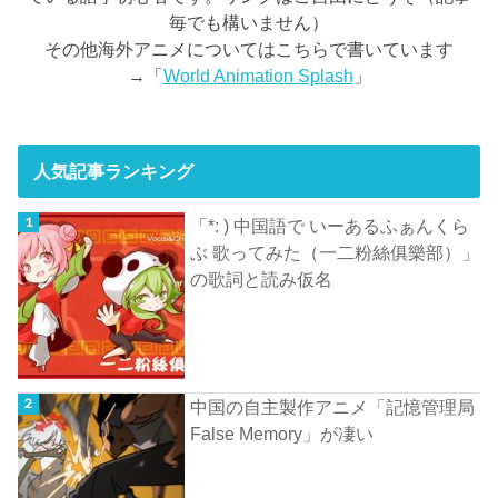
毎でも構いません）
その他海外アニメについてはこちらで書いています
→「
World Animation Splash
」
人気記事ランキング
「*: ) 中国語で いーあるふぁんくら
ぶ 歌ってみた（一二粉絲俱樂部）」
の歌詞と読み仮名
中国の自主製作アニメ「記憶管理局
False Memory」が凄い