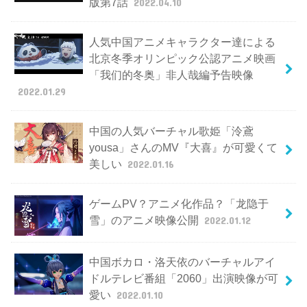
版第7話
2022.04.10
人気中国アニメキャラクター達による
北京冬季オリンピック公認アニメ映画
「我们的冬奥」非人哉編予告映像
2022.01.29
中国の人気バーチャル歌姫「泠鳶
yousa」さんのMV『大喜』が可愛くて
美しい
2022.01.16
ゲームPV？アニメ化作品？「龙隐于
雪」のアニメ映像公開
2022.01.12
中国ボカロ・洛天依のバーチャルアイ
ドルテレビ番組「2060」出演映像が可
愛い
2022.01.10