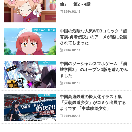
仙」 第2～4話
2014.02.18
中国アニメ 超有病
中国の危険な人気WEBコミック「超
有病-勇者伝説」のアニメが遂に公開
されてしまった
2014.02.17
ゲーム
中国のソーシャルスマホゲーム 「崩
壊学園2」 のオープンβ版を遊んでみ
ました
2014.02.16
未分類
中国高速鉄道の擬人化イラスト集
「天朝鉄道少女」がコミケ出展する
ようです 「中華鉄道少女」
2014.02.15