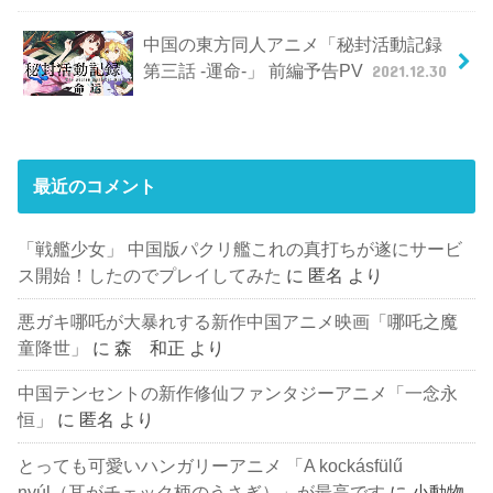
中国の東方同人アニメ「秘封活動記録
第三話 -運命-」 前編予告PV
2021.12.30
最近のコメント
「戦艦少女」 中国版パクリ艦これの真打ちが遂にサービ
ス開始！したのでプレイしてみた
に
匿名
より
悪ガキ哪吒が大暴れする新作中国アニメ映画「哪吒之魔
童降世」
に
森 和正
より
中国テンセントの新作修仙ファンタジーアニメ「一念永
恒」
に
匿名
より
とっても可愛いハンガリーアニメ 「A kockásfülű
nyúl（耳がチェック柄のうさぎ）」が最高です
に
小動物