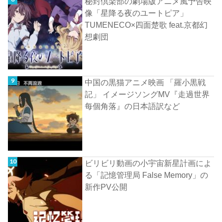
秘封倶楽部の劇場版アニメ風予告映
像「星降る夜のユートピア」
TUMENECO×四面楚歌 feat.京都幻
想劇団
中国の黒猫アニメ映画 「羅小黒戦
記」 イメージソングMV『走過世界
每個角落』の日本語訳など
ビリビリ動画の小宇宙新星計画によ
る「記憶管理局 False Memory」の
新作PV公開