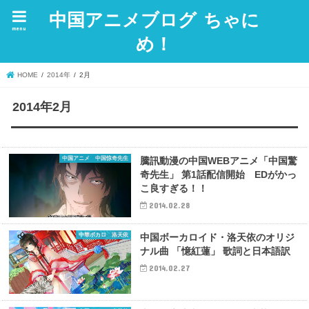
中国アニメブログ ちゃに
menu
め！
HOME
2014年
2月
2014年2月
中国アニメ 中国惊奇先生
騰訊動漫の中国WEBアニメ「中国驚
奇先生」 第1話配信開始 EDがかっ
こ良すぎる！！
2014.02.28
中華ボカロ 洛天依
中国ボーカロイド・洛天依のオリジ
ナル曲 「憶紅蓮」 歌詞と日本語訳
2014.02.27