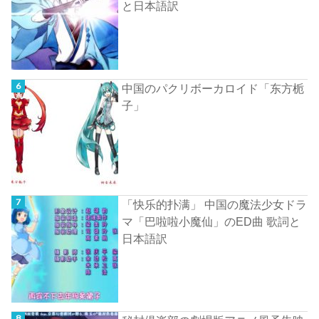
と日本語訳
中国のパクリボーカロイド「东方栀
子」
「快乐的扑满」 中国の魔法少女ドラ
マ「巴啦啦小魔仙」のED曲 歌詞と
日本語訳