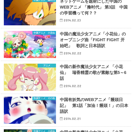
中国アニメ 撸时代
ネットゲームを題材にした中国の
WEBアニメ 「撸时代」 第3話 中国
の学習機って何？？
2014.02.23
中国アニメ 小花仙
中国の魔法少女アニメ「小花仙」の
オープニング曲「FIGHT FIGHT 开
始吧」 歌詞と日本語訳
2014.02.22
アニメ
中国の新作魔法少女アニメ 「小花
仙」 瑞香精霊の歌が素敵な第5～6
話
2014.02.22
中国アニメ その他
中国有妖気のWEBアニメ「饅頭日
記」 第1話「加油！饅頭！」の日本
語訳
2014.02.21
中国アニメ 小花仙