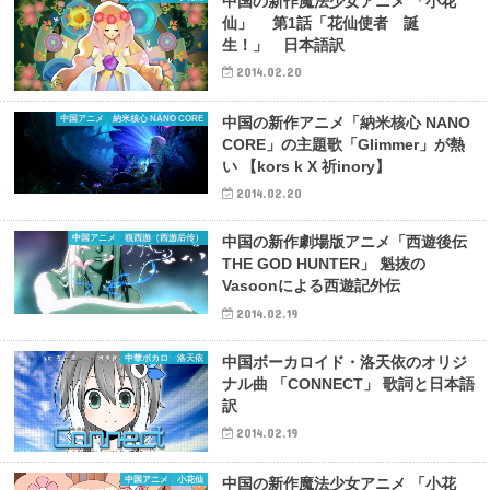
中国の新作魔法少女アニメ 「小花
仙」 第1話「花仙使者 誕
生！」 日本語訳
2014.02.20
中国アニメ 納米核心 NANO CORE
中国の新作アニメ「納米核心 NANO
CORE」の主題歌「Glimmer」が熱
い 【kors k X 祈inory】
2014.02.20
中国アニメ 狠西游（西游后传）
中国の新作劇場版アニメ「西遊後伝
THE GOD HUNTER」 魁抜の
Vasoonによる西遊記外伝
2014.02.19
中華ボカロ 洛天依
中国ボーカロイド・洛天依のオリジ
ナル曲 「CONNECT」 歌詞と日本語
訳
2014.02.19
中国アニメ 小花仙
中国の新作魔法少女アニメ 「小花