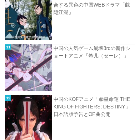
合する異色の中国WEBドラマ「戯
隠江湖」
中国の人気ゲーム崩壊3rdの新作シ
ョートアニメ「希儿（ゼーレ）」
中国のKOFアニメ「拳皇命運 THE
KING OF FIGHTERS: DESTINY」
日本語版予告とOP曲公開