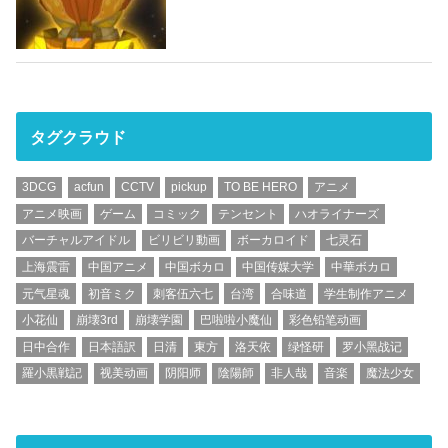
タグクラウド
3DCG
acfun
CCTV
pickup
TO BE HERO
アニメ
アニメ映画
ゲーム
コミック
テンセント
ハオライナーズ
バーチャルアイドル
ビリビリ動画
ボーカロイド
七灵石
上海震雷
中国アニメ
中国ボカロ
中国传媒大学
中華ボカロ
元气星魂
初音ミク
刺客伍六七
台湾
合味道
学生制作アニメ
小花仙
崩壊3rd
崩壊学園
巴啦啦小魔仙
彩色铅笔动画
日中合作
日本語訳
日清
東方
洛天依
绿怪研
罗小黑战记
羅小黒戦記
视美动画
阴阳师
陰陽師
非人哉
音楽
魔法少女