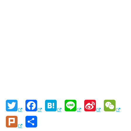
T
F
H
L
S
W
w
a
a
i
i
e
P
共
i
c
t
n
n
C