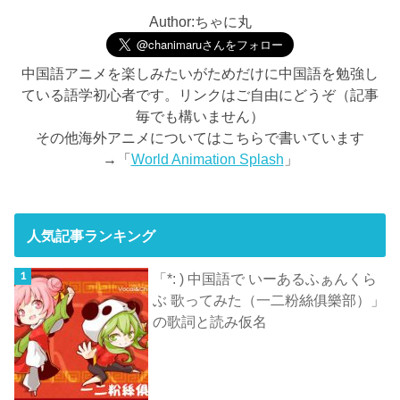
Author:ちゃに丸
中国語アニメを楽しみたいがためだけに中国語を勉強し
ている語学初心者です。リンクはご自由にどうぞ（記事
毎でも構いません）
その他海外アニメについてはこちらで書いています
→「
World Animation Splash
」
人気記事ランキング
「*: ) 中国語で いーあるふぁんくら
ぶ 歌ってみた（一二粉絲俱樂部）」
の歌詞と読み仮名