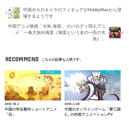
中国ボカロキャラのフィギュアがHobbyMaxから登
場するようです
中国アニメ映画「大魚·海棠」 のパロディ同人アニ
メ「一条大魚叫海棠（海棠という名の一匹の大
魚）」
RECOMMEND
こちらの記事も人気です。
アニメ
アニメ
2012.10.3
2015.3.28
中国の学生製作ショートアニメ
中国のオンラインゲーム「夢三国
「目」
2」の作画アニメーションPV