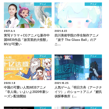
アニメ
アニメ
2021.6.4
2021.8.23
実写ドラマ＋CGアニメな新作中
四川美術学院の学生制作アニメ
国WEB作品「故宮里的大怪獣」
「波子 The Glass Ball」のア
MVが可愛い
ニ…
アニメ
アニメ
2020.1.8
2021.10.25
中国の可愛い人気WEBアニメ
人気ゲーム「明日方舟（アークナ
「非人哉」いよいよ2020年新シ
イツ）」のショートアニメ「鯉氏
ーズン配信開始
偵探事務所（…
アニメ
アニメ