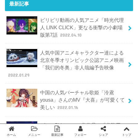
最新記事
ビリビリ動画の人気アニメ「時光代理
人 LINK CLICK」更なる衝撃の小劇場
版第7話
2022.04.10
人気中国アニメキャラクター達による
北京冬季オリンピック公認アニメ映画
「我们的冬奥」非人哉編予告映像
2022.01.29
中国の人気バーチャル歌姫「泠鳶
yousa」さんのMV『大喜』が可愛くて
美しい
2022.01.16
ゲームPV？アニメ化作品？「龙隐于
雪」のアニメ映像公開
2022.01.12
ホーム
メニュー
最新記事
フォロー
シェア
トップ
Twitter
facebook