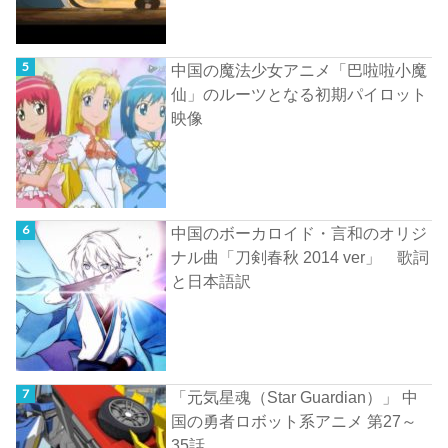
中国の魔法少女アニメ「巴啦啦小魔
仙」のルーツとなる初期パイロット
映像
中国のボーカロイド・言和のオリジ
ナル曲「刀剣春秋 2014 ver」 歌詞
と日本語訳
「元気星魂（Star Guardian）」 中
国の勇者ロボット系アニメ 第27～
35話