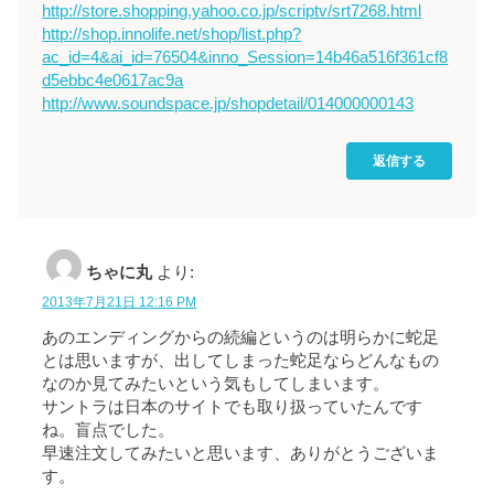
http://store.shopping.yahoo.co.jp/scriptv/srt7268.html
http://shop.innolife.net/shop/list.php?
ac_id=4&ai_id=76504&inno_Session=14b46a516f361cf8
d5ebbc4e0617ac9a
http://www.soundspace.jp/shopdetail/014000000143
返信する
ちゃに丸
より:
2013年7月21日 12:16 PM
あのエンディングからの続編というのは明らかに蛇足
とは思いますが、出してしまった蛇足ならどんなもの
なのか見てみたいという気もしてしまいます。
サントラは日本のサイトでも取り扱っていたんです
ね。盲点でした。
早速注文してみたいと思います、ありがとうございま
す。