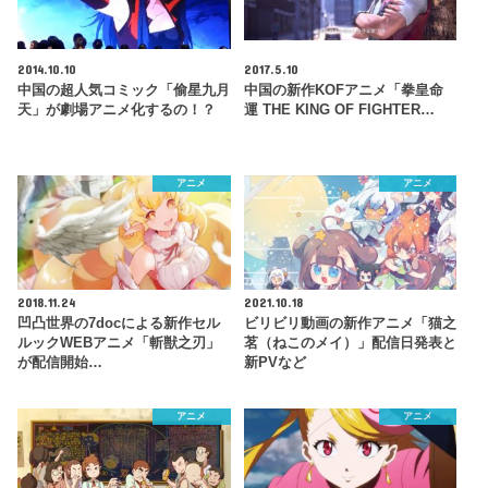
2014.10.10
2017.5.10
中国の超人気コミック「偷星九月
中国の新作KOFアニメ「拳皇命
天」が劇場アニメ化するの！？
運 THE KING OF FIGHTER…
アニメ
アニメ
2018.11.24
2021.10.18
凹凸世界の7docによる新作セル
ビリビリ動画の新作アニメ「猫之
ルックWEBアニメ「斬獣之刃」
茗（ねこのメイ）」配信日発表と
が配信開始…
新PVなど
アニメ
アニメ