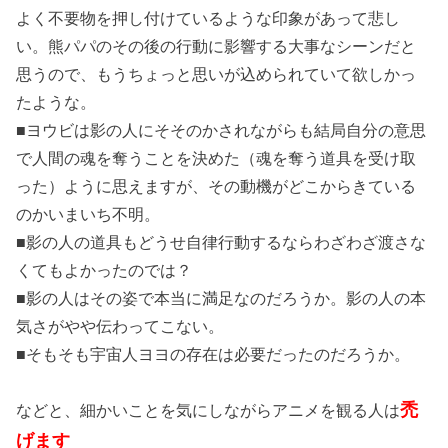
よく不要物を押し付けているような印象があって悲し
い。熊パパのその後の行動に影響する大事なシーンだと
思うので、もうちょっと思いが込められていて欲しかっ
たような。
■ヨウビは影の人にそそのかされながらも結局自分の意思
で人間の魂を奪うことを決めた（魂を奪う道具を受け取
った）ように思えますが、その動機がどこからきている
のかいまいち不明。
■影の人の道具もどうせ自律行動するならわざわざ渡さな
くてもよかったのでは？
■影の人はその姿で本当に満足なのだろうか。影の人の本
気さがやや伝わってこない。
■そもそも宇宙人ヨヨの存在は必要だったのだろうか。
禿
などと、細かいことを気にしながらアニメを観る人は
げます