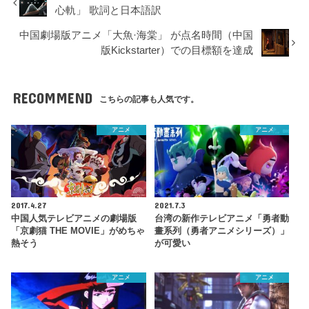
心軌」 歌詞と日本語訳
中国劇場版アニメ「大魚·海棠」 が点名時間（中国
版Kickstarter）での目標額を達成
RECOMMEND
こちらの記事も人気です。
アニメ
アニメ
2017.4.27
2021.7.3
中国人気テレビアニメの劇場版
台湾の新作テレビアニメ「勇者動
「京劇猫 THE MOVIE」がめちゃ
畫系列（勇者アニメシリーズ）」
熱そう
が可愛い
アニメ
アニメ