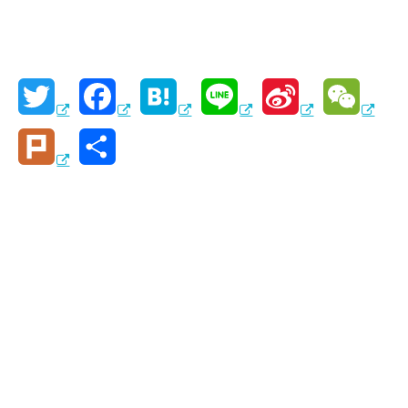
T
F
H
L
S
W
w
a
a
i
i
e
P
共
i
c
t
n
n
C
l
有
t
e
e
e
a
h
u
t
b
n
W
a
r
e
o
a
e
t
k
r
o
i
k
b
o