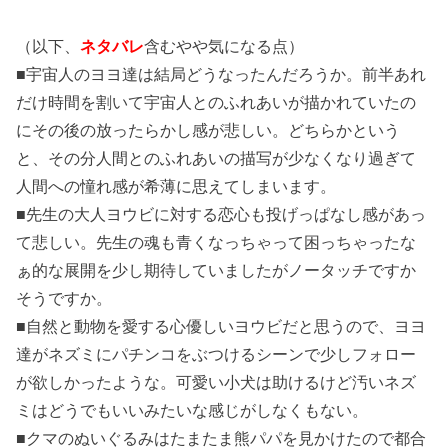
（以下、
ネタバレ
含むやや気になる点）
■宇宙人のヨヨ達は結局どうなったんだろうか。前半あれ
だけ時間を割いて宇宙人とのふれあいが描かれていたの
にその後の放ったらかし感が悲しい。どちらかという
と、その分人間とのふれあいの描写が少なくなり過ぎて
人間への憧れ感が希薄に思えてしまいます。
■先生の大人ヨウビに対する恋心も投げっぱなし感があっ
て悲しい。先生の魂も青くなっちゃって困っちゃったな
ぁ的な展開を少し期待していましたがノータッチですか
そうですか。
■自然と動物を愛する心優しいヨウビだと思うので、ヨヨ
達がネズミにパチンコをぶつけるシーンで少しフォロー
が欲しかったような。可愛い小犬は助けるけど汚いネズ
ミはどうでもいいみたいな感じがしなくもない。
■クマのぬいぐるみはたまたま熊パパを見かけたので都合