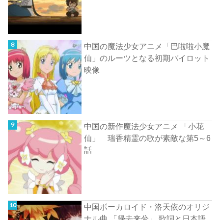
中国の魔法少女アニメ「巴啦啦小魔
仙」のルーツとなる初期パイロット
映像
中国の新作魔法少女アニメ 「小花
仙」 瑞香精霊の歌が素敵な第5～6
話
中国ボーカロイド・洛天依のオリジ
ナル曲 「帰去来兮」 歌詞と日本語