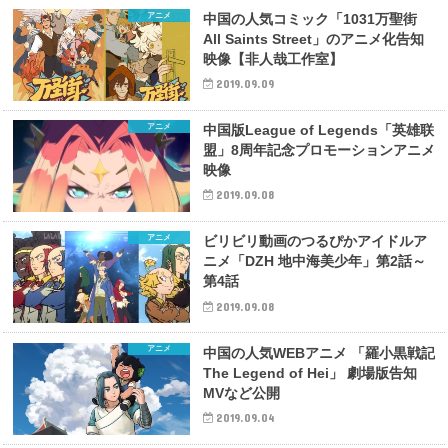
アニメ
中国の人気コミック「1031万聖街
All Saints Street」のアニメ化告知
映像【非人哉工作室】
2019.09.09
アニメ
中国版League of Legends「英雄联
盟」8周年記念プロモーションアニメ
映像
2019.09.08
アニメ
ビリビリ動画のつるぴかアイドルア
ニメ「DZH 地中海美少年」第2話～
第4話
2019.09.08
アニメ
中国の人気WEBアニメ 「羅小黒戦記
The Legend of Hei」 劇場版告知
MVなど公開
2019.09.04