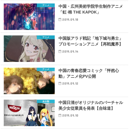
アニメ
中国・広州美術学院学生制作アニメ
「虹·棉 THE KAPOK」
2019.09.18
アニメ
中国版アラド戦記「地下城与勇士」
プロモーションアニメ【再戦魔界】
2019.09.14
アニメ
中国の青春恋愛コミック「怦然心
動」アニメ化PV公開
2019.09.12
未分類
中国日清がオリジナルのバーチャル
美少女従業員を発表【合味道】
2019.09.10