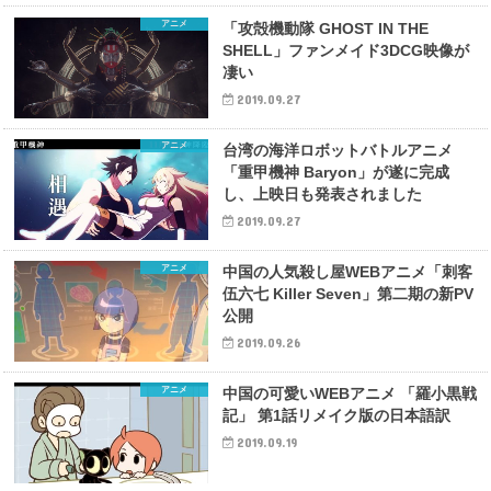
アニメ
「攻殻機動隊 GHOST IN THE
SHELL」ファンメイド3DCG映像が
凄い
2019.09.27
アニメ
台湾の海洋ロボットバトルアニメ
「重甲機神 Baryon」が遂に完成
し、上映日も発表されました
2019.09.27
アニメ
中国の人気殺し屋WEBアニメ「刺客
伍六七 Killer Seven」第二期の新PV
公開
2019.09.26
アニメ
中国の可愛いWEBアニメ 「羅小黒戦
記」 第1話リメイク版の日本語訳
2019.09.19