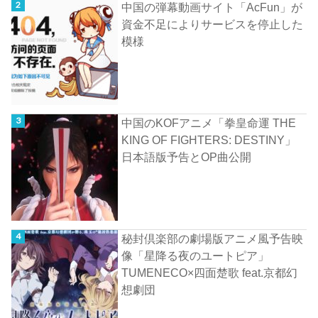
中国の弾幕動画サイト「AcFun」が
資金不足によりサービスを停止した
模様
中国のKOFアニメ「拳皇命運 THE
KING OF FIGHTERS: DESTINY」
日本語版予告とOP曲公開
秘封倶楽部の劇場版アニメ風予告映
像「星降る夜のユートピア」
TUMENECO×四面楚歌 feat.京都幻
想劇団