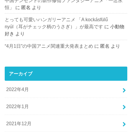
中国テンセントの新作修仙ファンタジーアニメ「一念永
恒」
に
匿名
より
とっても可愛いハンガリーアニメ 「A kockásfülű
nyúl（耳がチェック柄のうさぎ）」が最高です
に
小動物
好き
より
“4月1日”の中国アニメ関連重大発表まとめ
に
匿名
より
アーカイブ
2022年4月
2022年1月
2021年12月