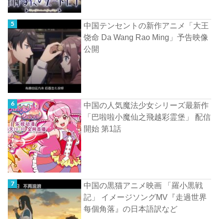
中国テンセントの新作アニメ「大王
饶命 Da Wang Rao Ming」予告映像
公開
中国の人気魔法少女シリーズ最新作
「巴啦啦小魔仙之飛越彩霊堡」 配信
開始 第1話
中国の黒猫アニメ映画 「羅小黒戦
記」 イメージソングMV『走過世界
每個角落』の日本語訳など