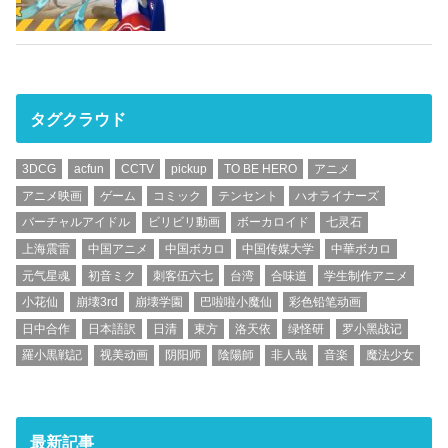
タグクラウド
3DCG
acfun
CCTV
pickup
TO BE HERO
アニメ
アニメ映画
ゲーム
コミック
テンセント
ハオライナーズ
バーチャルアイドル
ビリビリ動画
ボーカロイド
七灵石
上海震雷
中国アニメ
中国ボカロ
中国传媒大学
中華ボカロ
元气星魂
初音ミク
刺客伍六七
台湾
合味道
学生制作アニメ
小花仙
崩壊3rd
崩壊学園
巴啦啦小魔仙
彩色铅笔动画
日中合作
日本語訳
日清
東方
洛天依
绿怪研
罗小黑战记
羅小黒戦記
视美动画
阴阳师
陰陽師
非人哉
音楽
魔法少女
最新記事