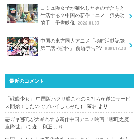
コミュ障女子が猫化した男の子たちと
生活する？中国の新作アニメ「猫先动
的手」予告映像
2022.01.03
中国の東方同人アニメ「秘封活動記録
第三話 -運命-」 前編予告PV
2021.12.30
最近のコメント
「戦艦少女」 中国版パクリ艦これの真打ちが遂にサービ
ス開始！したのでプレイしてみた
に
匿名
より
悪ガキ哪吒が大暴れする新作中国アニメ映画「哪吒之魔
童降世」
に
森 和正
より