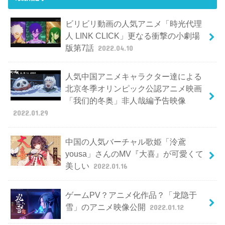
ビリビリ動画の人気アニメ「時光代理
人 LINK CLICK」更なる衝撃の小劇場
版第7話
2022.04.10
人気中国アニメキャラクター達による
北京冬季オリンピック公認アニメ映画
「我们的冬奥」非人哉編予告映像
2022.01.29
中国の人気バーチャル歌姫「泠鳶
yousa」さんのMV『大喜』が可愛くて
美しい
2022.01.16
ゲームPV？アニメ化作品？「龙隐于
雪」のアニメ映像公開
2022.01.12