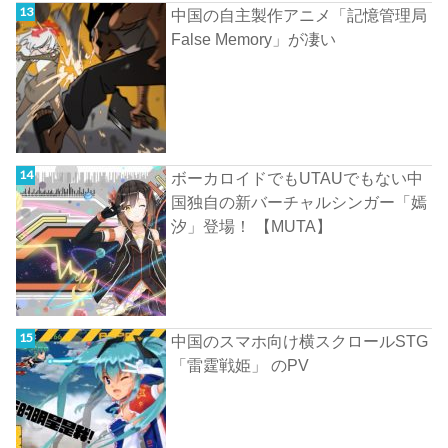
中国の自主製作アニメ「記憶管理局
False Memory」が凄い
ボーカロイドでもUTAUでもない中
国独自の新バーチャルシンガー「嫣
汐」登場！ 【MUTA】
中国のスマホ向け横スクロールSTG
「雷霆戦姫」 のPV