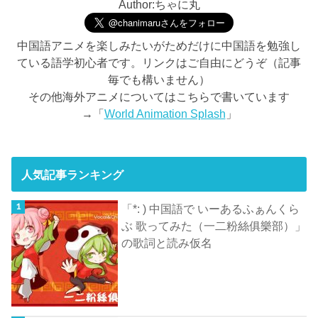
Author:ちゃに丸
中国語アニメを楽しみたいがためだけに中国語を勉強し
ている語学初心者です。リンクはご自由にどうぞ（記事
毎でも構いません）
その他海外アニメについてはこちらで書いています
→「
World Animation Splash
」
人気記事ランキング
「*: ) 中国語で いーあるふぁんくら
ぶ 歌ってみた（一二粉絲俱樂部）」
の歌詞と読み仮名