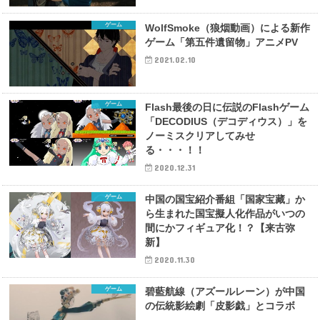
ゲーム
WolfSmoke（狼烟動画）による新作
ゲーム「第五件遺留物」アニメPV
2021.02.10
ゲーム
Flash最後の日に伝説のFlashゲーム
「DECODIUS（デコディウス）」を
ノーミスクリアしてみせ
る・・・！！
2020.12.31
ゲーム
中国の国宝紹介番組「国家宝藏」か
ら生まれた国宝擬人化作品がいつの
間にかフィギュア化！？【来古弥
新】
2020.11.30
ゲーム
碧藍航線（アズールレーン）が中国
の伝統影絵劇「皮影戯」とコラボ