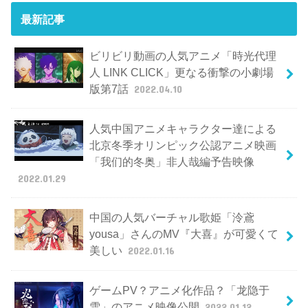
最新記事
ビリビリ動画の人気アニメ「時光代理
人 LINK CLICK」更なる衝撃の小劇場
版第7話
2022.04.10
人気中国アニメキャラクター達による
北京冬季オリンピック公認アニメ映画
「我们的冬奥」非人哉編予告映像
2022.01.29
中国の人気バーチャル歌姫「泠鳶
yousa」さんのMV『大喜』が可愛くて
美しい
2022.01.16
ゲームPV？アニメ化作品？「龙隐于
雪」のアニメ映像公開
2022.01.12