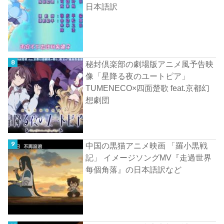
日本語訳
秘封倶楽部の劇場版アニメ風予告映
像「星降る夜のユートピア」
TUMENECO×四面楚歌 feat.京都幻
想劇団
中国の黒猫アニメ映画 「羅小黒戦
記」 イメージソングMV『走過世界
每個角落』の日本語訳など