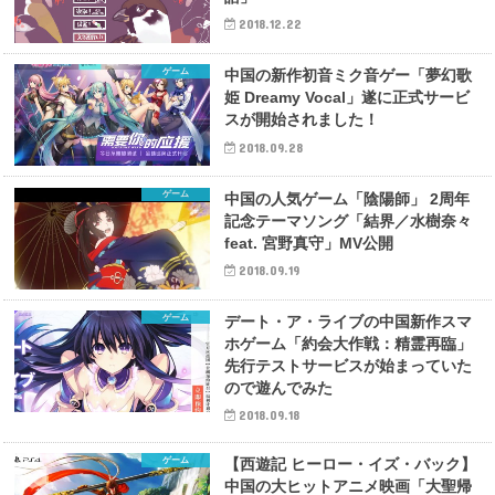
2018.12.22
ゲーム
中国の新作初音ミク音ゲー「夢幻歌
姫 Dreamy Vocal」遂に正式サービ
スが開始されました！
2018.09.28
ゲーム
中国の人気ゲーム「陰陽師」 2周年
記念テーマソング「結界／水樹奈々
feat. 宮野真守」MV公開
2018.09.19
ゲーム
デート・ア・ライブの中国新作スマ
ホゲーム「約会大作戦：精霊再臨」
先行テストサービスが始まっていた
ので遊んでみた
2018.09.18
ゲーム
【西遊記 ヒーロー・イズ・バック】
中国の大ヒットアニメ映画「大聖帰