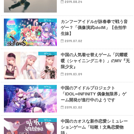
2019.08.24
ゲーム
カンフーアイドルが詠春拳で戦う音
ゲー？「偶像演武idolM」【合拍学
生妹】
2019.07.02
ゲーム
中国の人気着せ替えゲーム「闪耀暖
暖（シャイニングニキ）」のMV『无
限少女』
2019.03.09
ゲーム
中国のアイドルプロジェクト
「IDOL∞INFINITY 偶像無限界」ゲ
ーム開発が進行中のようです
2019.03.02
ゲーム
中国のカオスな新作恋愛シミュレー
ションゲーム「咕啾！文鳥恋愛物
語」