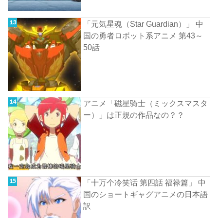
「元気星魂（Star Guardian）」 中
国の勇者ロボット系アニメ 第43～
50話
アニメ「磁星骑士（ミックスマスタ
ー）」は正規の作品なの？？
「十万个冷笑话 第四話 福禄篇」 中
国のショートギャグアニメの日本語
訳