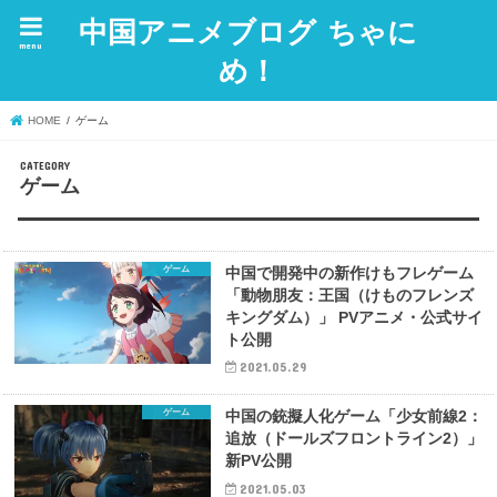
中国アニメブログ ちゃに
menu
め！
HOME
ゲーム
ゲーム
ゲーム
中国で開発中の新作けもフレゲーム
「動物朋友：王国（けものフレンズ
キングダム）」 PVアニメ・公式サイ
ト公開
2021.05.29
ゲーム
中国の銃擬人化ゲーム「少女前線2：
追放（ドールズフロントライン2）」
新PV公開
2021.05.03