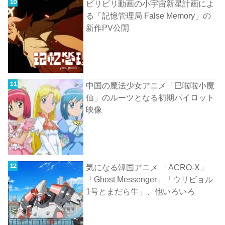
ビリビリ動画の小宇宙新星計画によ
る「記憶管理局 False Memory」の
新作PV公開
中国の魔法少女アニメ「巴啦啦小魔
仙」のルーツとなる初期パイロット
映像
気になる韓国アニメ 「ACRO-X」
「Ghost Messenger」「ウリビョル
1号とまだら牛」、他いろいろ