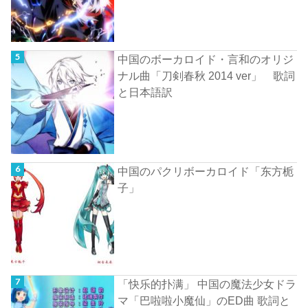
中国のボーカロイド・言和のオリジ
ナル曲「刀剣春秋 2014 ver」 歌詞
と日本語訳
中国のパクリボーカロイド「东方栀
子」
「快乐的扑满」 中国の魔法少女ドラ
マ「巴啦啦小魔仙」のED曲 歌詞と