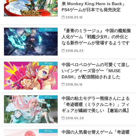
来 Monkey King:Hero is Back」
PS4ゲームが日本でも発売決定
2018.09.10
ゲーム
『蒼青のミラージュ』 中国の艦船擬
人化ゲーム「戦艦少女R」の外伝と
なる新作ゲームが登場するようです
2018.06.25
ゲーム
中国ペロペロゲームの可愛くて楽し
いインディーズ音ゲー「MUSE
DASH」が配信開始されました
2018.06.16
ゲーム
中国の粘土モデラー熊猫さんによる
「奇迹暖暖（ミラクルニキ）」フィ
ギュアが繊細で美しい 【邂逅の風】
2018.05.20
ゲーム
中国の人気着せ替えゲーム「奇迹暖