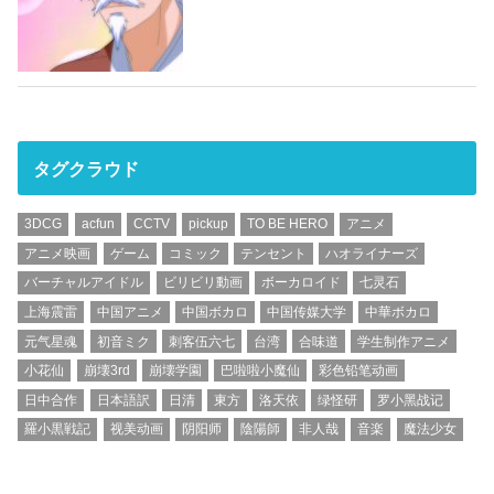
タグクラウド
3DCG
acfun
CCTV
pickup
TO BE HERO
アニメ
アニメ映画
ゲーム
コミック
テンセント
ハオライナーズ
バーチャルアイドル
ビリビリ動画
ボーカロイド
七灵石
上海震雷
中国アニメ
中国ボカロ
中国传媒大学
中華ボカロ
元气星魂
初音ミク
刺客伍六七
台湾
合味道
学生制作アニメ
小花仙
崩壊3rd
崩壊学園
巴啦啦小魔仙
彩色铅笔动画
日中合作
日本語訳
日清
東方
洛天依
绿怪研
罗小黑战记
羅小黒戦記
视美动画
阴阳师
陰陽師
非人哉
音楽
魔法少女