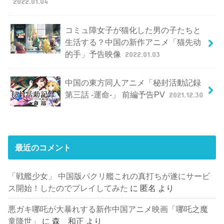
2022.01.04
コミュ障女子が猫化した男の子たちと
生活する？中国の新作アニメ「猫先动
的手」予告映像
2022.01.03
中国の東方同人アニメ「秘封活動記録
第三話 -運命-」 前編予告PV
2021.12.30
最近のコメント
「戦艦少女」 中国版パクリ艦これの真打ちが遂にサービ
ス開始！したのでプレイしてみた
に
匿名
より
悪ガキ哪吒が大暴れする新作中国アニメ映画「哪吒之魔
童降世」
に
森 和正
より