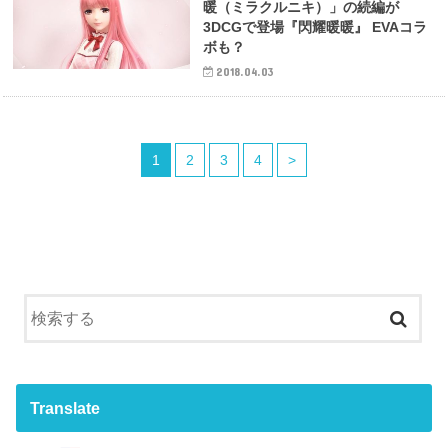
暖（ミラクルニキ）」の続編が
3DCGで登場『閃耀暖暖』 EVAコラ
ボも？
2018.04.03
1
2
3
4
>
Translate