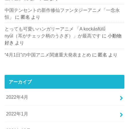
中国テンセントの新作修仙ファンタジーアニメ「一念永
恒」
に
匿名
より
とっても可愛いハンガリーアニメ 「A kockásfülű
nyúl（耳がチェック柄のうさぎ）」が最高です
に
小動物
好き
より
“4月1日”の中国アニメ関連重大発表まとめ
に
匿名
より
アーカイブ
2022年4月
2022年1月