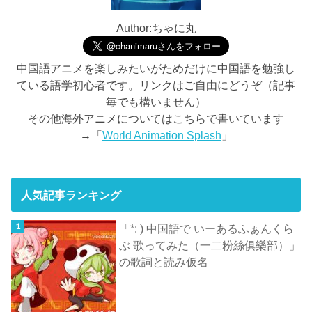
Author:ちゃに丸
中国語アニメを楽しみたいがためだけに中国語を勉強し
ている語学初心者です。リンクはご自由にどうぞ（記事
毎でも構いません）
その他海外アニメについてはこちらで書いています
→「
World Animation Splash
」
人気記事ランキング
「*: ) 中国語で いーあるふぁんくら
ぶ 歌ってみた（一二粉絲俱樂部）」
の歌詞と読み仮名