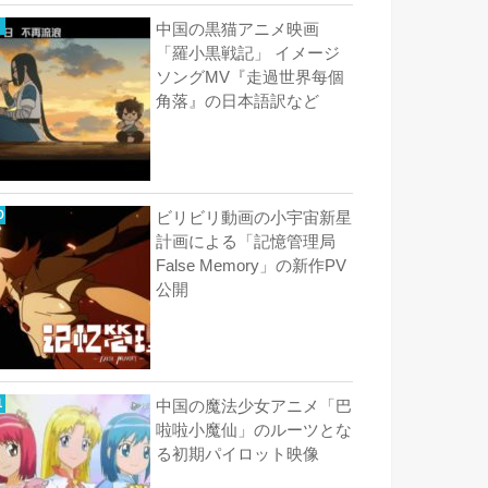
中国の黒猫アニメ映画
「羅小黒戦記」 イメージ
ソングMV『走過世界每個
角落』の日本語訳など
ビリビリ動画の小宇宙新星
計画による「記憶管理局
False Memory」の新作PV
公開
中国の魔法少女アニメ「巴
啦啦小魔仙」のルーツとな
る初期パイロット映像