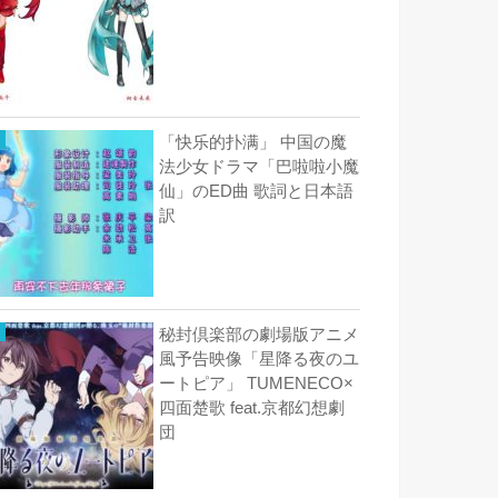
「快乐的扑满」 中国の魔
法少女ドラマ「巴啦啦小魔
仙」のED曲 歌詞と日本語
訳
秘封倶楽部の劇場版アニメ
風予告映像「星降る夜のユ
ートピア」 TUMENECO×
四面楚歌 feat.京都幻想劇
団