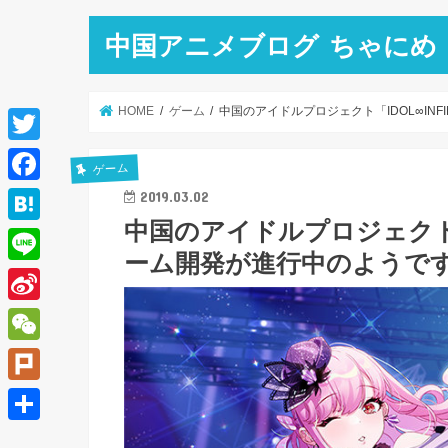
中国アニメブログ ちゃにめ
HOME
ゲーム
中国のアイドルプロジェクト「IDOL∞INF
T
ゲーム
w
F
2019.03.02
i
中国のアイドルプロジェクト「I
a
H
t
ーム開発が進行中のようで
c
a
L
t
e
t
i
e
S
b
e
n
r
i
o
W
n
e
n
o
e
a
P
a
k
C
l
共
W