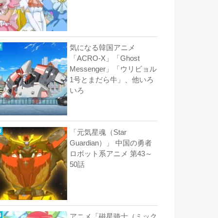
気になる韓国アニメ
「ACRO-X」「Ghost
Messenger」「ウリビョル
1号とまだら牛」、他いろ
いろ
「元気星魂（Star
Guardian）」 中国の勇者
ロボット系アニメ 第43～
50話
アニメ「磁星骑士（ミック