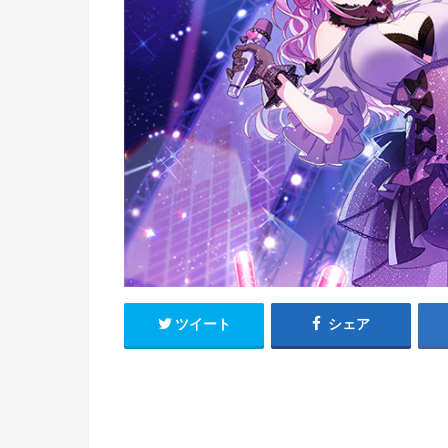
h
u
有
e
a
r
i
t
k
b
o
ツイート
シェア