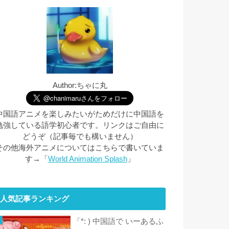
Author:ちゃに丸
中国語アニメを楽しみたいがためだけに中国語を
勉強している語学初心者です。リンクはご自由に
どうぞ（記事毎でも構いません）
その他海外アニメについてはこちらで書いていま
す→「
World Animation Splash
」
人気記事ランキング
「*: ) 中国語で いーあるふ