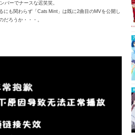
のメンバーでナースな迟笑笑。
も関わらず「Cats Mint」は既に2曲目のMVを公開し
のだろうか・・・。