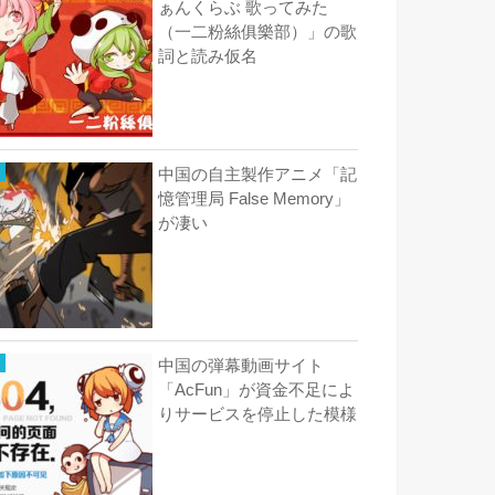
ぁんくらぶ 歌ってみた
（一二粉絲俱樂部）」の歌
詞と読み仮名
中国の自主製作アニメ「記
憶管理局 False Memory」
が凄い
中国の弾幕動画サイト
「AcFun」が資金不足によ
りサービスを停止した模様