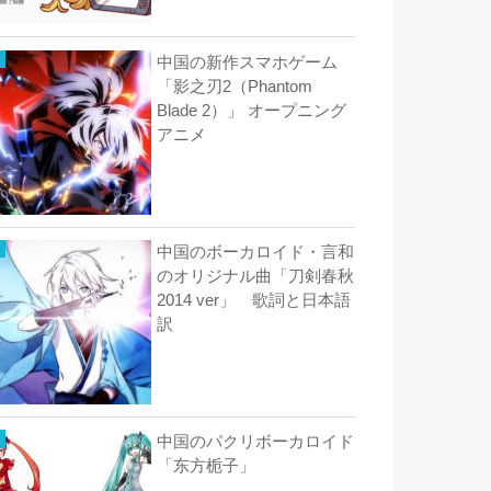
中国の新作スマホゲーム
「影之刃2（Phantom
Blade 2）」 オープニング
アニメ
中国のボーカロイド・言和
のオリジナル曲「刀剣春秋
2014 ver」 歌詞と日本語
訳
中国のパクリボーカロイド
「东方栀子」