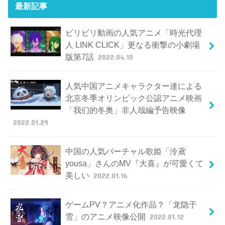
最新記事
ビリビリ動画の人気アニメ「時光代理
人 LINK CLICK」更なる衝撃の小劇場
版第7話
2022.04.10
人気中国アニメキャラクター達による
北京冬季オリンピック公認アニメ映画
「我们的冬奥」非人哉編予告映像
2022.01.29
中国の人気バーチャル歌姫「泠鳶
yousa」さんのMV『大喜』が可愛くて
美しい
2022.01.16
ゲームPV？アニメ化作品？「龙隐于
雪」のアニメ映像公開
2022.01.12