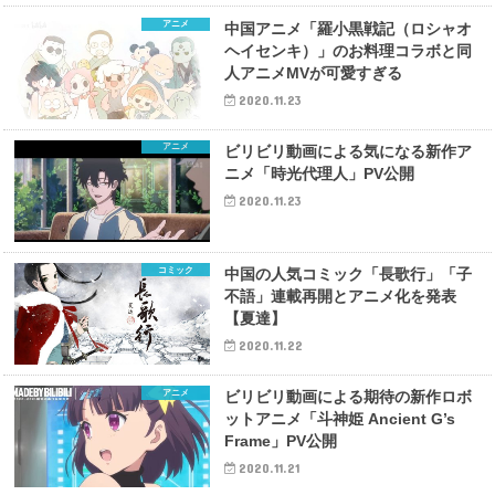
アニメ
中国アニメ「羅小黒戦記（ロシャオ
ヘイセンキ）」のお料理コラボと同
人アニメMVが可愛すぎる
2020.11.23
アニメ
ビリビリ動画による気になる新作ア
ニメ「時光代理人」PV公開
2020.11.23
コミック
中国の人気コミック「長歌行」「子
不語」連載再開とアニメ化を発表
【夏達】
2020.11.22
アニメ
ビリビリ動画による期待の新作ロボ
ットアニメ「斗神姫 Ancient G’s
Frame」PV公開
2020.11.21