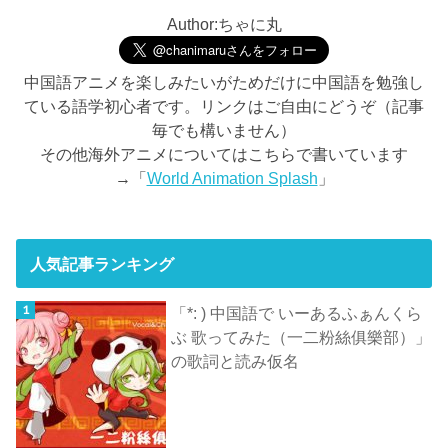
Author:ちゃに丸
中国語アニメを楽しみたいがためだけに中国語を勉強し
ている語学初心者です。リンクはご自由にどうぞ（記事
毎でも構いません）
その他海外アニメについてはこちらで書いています
→「
World Animation Splash
」
人気記事ランキング
「*: ) 中国語で いーあるふぁんくら
ぶ 歌ってみた（一二粉絲俱樂部）」
の歌詞と読み仮名