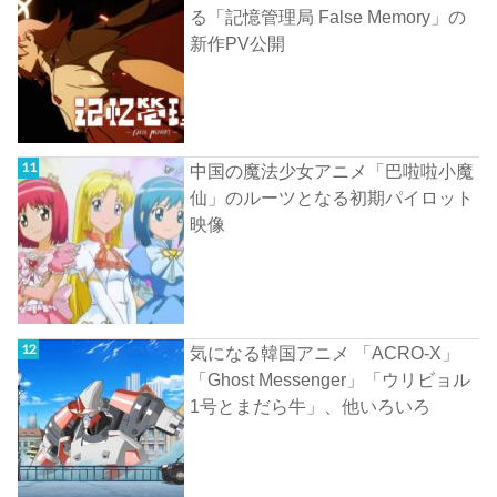
る「記憶管理局 False Memory」の
新作PV公開
中国の魔法少女アニメ「巴啦啦小魔
仙」のルーツとなる初期パイロット
映像
気になる韓国アニメ 「ACRO-X」
「Ghost Messenger」「ウリビョル
1号とまだら牛」、他いろいろ