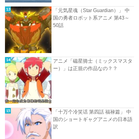
「元気星魂（Star Guardian）」 中
国の勇者ロボット系アニメ 第43～
50話
アニメ「磁星骑士（ミックスマスタ
ー）」は正規の作品なの？？
「十万个冷笑话 第四話 福禄篇」 中
国のショートギャグアニメの日本語
訳