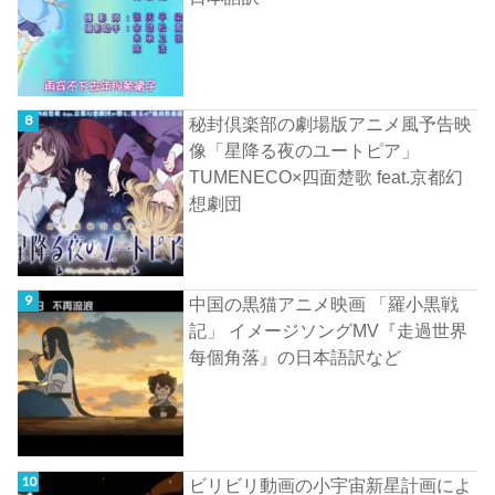
秘封倶楽部の劇場版アニメ風予告映
像「星降る夜のユートピア」
TUMENECO×四面楚歌 feat.京都幻
想劇団
中国の黒猫アニメ映画 「羅小黒戦
記」 イメージソングMV『走過世界
每個角落』の日本語訳など
ビリビリ動画の小宇宙新星計画によ