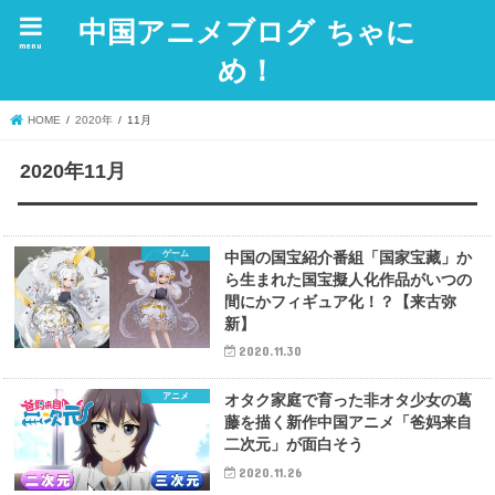
中国アニメブログ ちゃに
menu
め！
HOME
2020年
11月
2020年11月
ゲーム
中国の国宝紹介番組「国家宝藏」か
ら生まれた国宝擬人化作品がいつの
間にかフィギュア化！？【来古弥
新】
2020.11.30
アニメ
オタク家庭で育った非オタ少女の葛
藤を描く新作中国アニメ「爸妈来自
二次元」が面白そう
2020.11.26