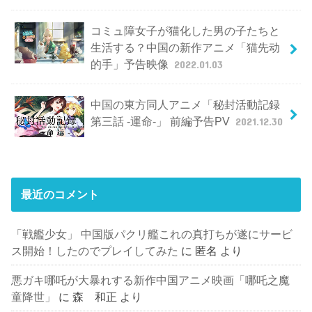
コミュ障女子が猫化した男の子たちと
生活する？中国の新作アニメ「猫先动
的手」予告映像
2022.01.03
中国の東方同人アニメ「秘封活動記録
第三話 -運命-」 前編予告PV
2021.12.30
最近のコメント
「戦艦少女」 中国版パクリ艦これの真打ちが遂にサービ
ス開始！したのでプレイしてみた
に
匿名
より
悪ガキ哪吒が大暴れする新作中国アニメ映画「哪吒之魔
童降世」
に
森 和正
より