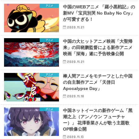
アニメ
中国のWEBアニメ 「羅小黒戦記」の
新MV「宝貝別哭 No Baby No Cry」
が可愛すぎる！
2020.11.21
アニメ
中国の大ヒットアニメ映画「大聖帰
来」の田晓鹏監督による新作アニメ
映画「深海」遂に予告映像公開
2020.11.21
アニメ
棒人間アニメをモチーフとした中国
の自主製作アニメ「天啓日
Apocalypse Day」
2020.11.18
アニメ
中国ネットイースの新作ゲーム「黑
潮之上（アンノウン フューチャ
ー）」 花澤香菜さんが歌う主題歌
OP映像公開
2020.11.13