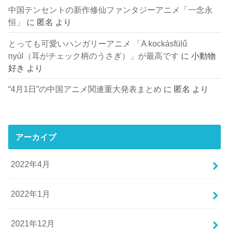
中国テンセントの新作修仙ファンタジーアニメ「一念永
恒」
に
匿名
より
とっても可愛いハンガリーアニメ 「A kockásfülű
nyúl（耳がチェック柄のうさぎ）」が最高です
に
小動物
好き
より
“4月1日”の中国アニメ関連重大発表まとめ
に
匿名
より
アーカイブ
2022年4月
2022年1月
2021年12月