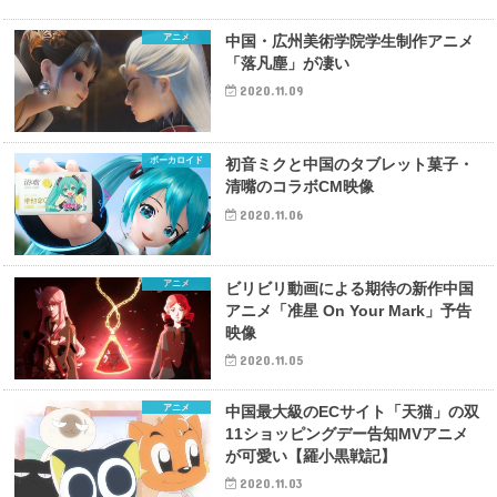
アニメ
中国・広州美術学院学生制作アニメ
「落凡塵」が凄い
2020.11.09
ボーカロイド
初音ミクと中国のタブレット菓子・
清嘴のコラボCM映像
2020.11.06
アニメ
ビリビリ動画による期待の新作中国
アニメ「准星 On Your Mark」予告
映像
2020.11.05
アニメ
中国最大級のECサイト「天猫」の双
11ショッピングデー告知MVアニメ
が可愛い【羅小黒戦記】
2020.11.03