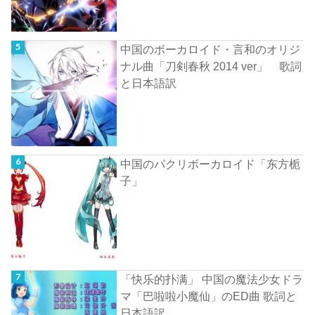
中国のボーカロイド・言和のオリジ
ナル曲「刀剣春秋 2014 ver」 歌詞
と日本語訳
中国のパクリボーカロイド「东方栀
子」
「快乐的扑满」 中国の魔法少女ドラ
マ「巴啦啦小魔仙」のED曲 歌詞と
日本語訳