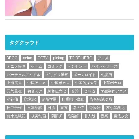
タグクラウド
3DCG
acfun
CCTV
pickup
TO BE HERO
アニメ
アニメ映画
ゲーム
コミック
テンセント
ハオライナーズ
バーチャルアイドル
ビリビリ動画
ボーカロイド
七灵石
上海震雷
中国アニメ
中国ボカロ
中国传媒大学
中華ボカロ
元气星魂
初音ミク
刺客伍六七
台湾
合味道
学生制作アニメ
小花仙
崩壊3rd
崩壊学園
巴啦啦小魔仙
彩色铅笔动画
日中合作
日本語訳
日清
東方
洛天依
绿怪研
罗小黑战记
羅小黒戦記
视美动画
阴阳师
陰陽師
非人哉
音楽
魔法少女