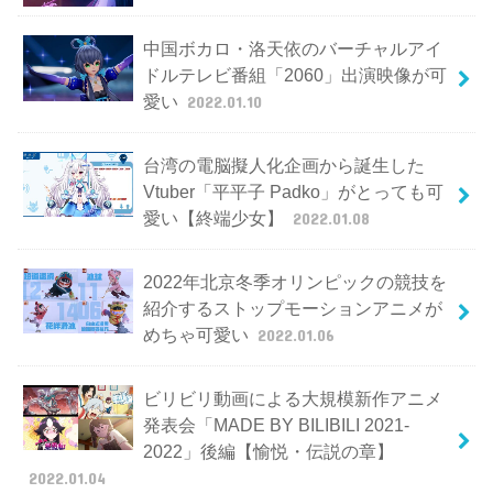
中国ボカロ・洛天依のバーチャルアイ
ドルテレビ番組「2060」出演映像が可
愛い
2022.01.10
台湾の電脳擬人化企画から誕生した
Vtuber「平平子 Padko」がとっても可
愛い【終端少女】
2022.01.08
2022年北京冬季オリンピックの競技を
紹介するストップモーションアニメが
めちゃ可愛い
2022.01.06
ビリビリ動画による大規模新作アニメ
発表会「MADE BY BILIBILI 2021-
2022」後編【愉悦・伝説の章】
2022.01.04