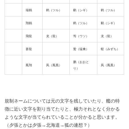
瑞鶴
鹤（ツル）
鹬（シギ）
鹤（ツル）
翔鶴
鹤（ツル）
鹬（シギ）
飛龍
龙（龍）
鸴（ウソ）
龙（龍）
蒼龍
鸷（猛禽）
蛟（みずち）
鹏（おおと
鳳翔
凤（鳳凰）
凤（鳳凰）
り）
規制ネームについては元の文字を残していたり、艦の特
徴に近い文字を割り当てたりと、極力それとなく分かる
ような文字が当てられていることが分かると思います。
（夕張とかは夕張→北海道→狐の連想？）