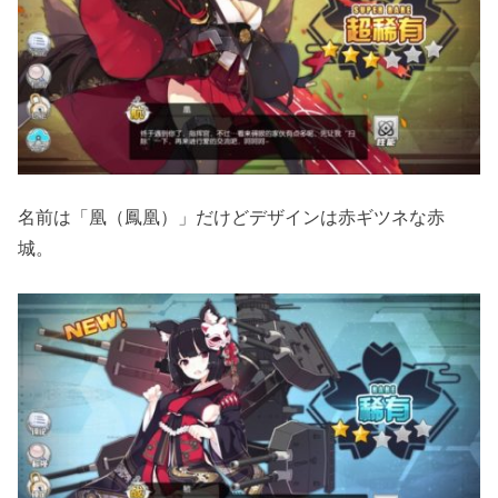
名前は「凰（鳳凰）」だけどデザインは赤ギツネな赤
城。