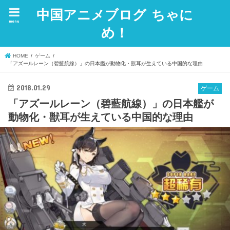
中国アニメブログ ちゃに
menu
め！
HOME
ゲーム
「アズールレーン（碧藍航線）」の日本艦が動物化・獣耳が生えている中国的な理由
2018.01.29
ゲーム
「アズールレーン（碧藍航線）」の日本艦が
動物化・獣耳が生えている中国的な理由