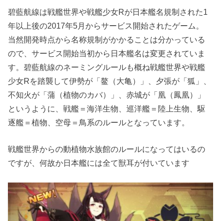
碧藍航線は戦艦世界や戦艦少女Rが日本艦名規制された1
年以上後の2017年5月からサービス開始されたゲーム。
当然開発時点から名称規制がかかることは分かっている
ので、サービス開始当初から日本艦名は変更されていま
す。碧藍航線のネーミングルールも概ね戦艦世界や戦艦
少女Rを踏襲して伊勢が「鳌（大亀）」、夕張が「狐」、
不知火が「蒲（植物のカバ）」、赤城が「凰（鳳凰）」
というように、戦艦＝海洋生物、巡洋艦＝陸上生物、駆
逐艦＝植物、空母＝鳥系のルールとなっています。
戦艦世界からの動植物水族館のルールになってはいるの
ですが、何故か日本艦には全て獣耳が付いています