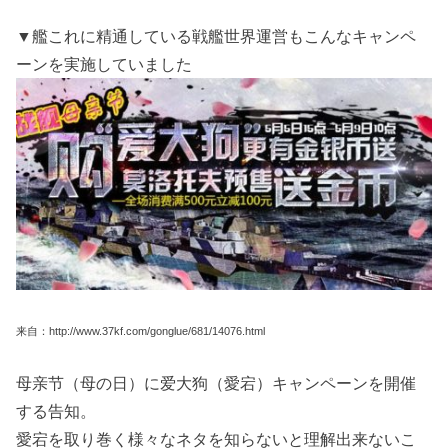
▼艦これに精通している戦艦世界運営もこんなキャンペ
ーンを実施していました
来自：http://www.37kf.com/gonglue/681/14076.html
母亲节（母の日）に爱大狗（愛宕）キャンペーンを開催
する告知。
愛宕を取り巻く様々なネタを知らないと理解出来ないこ