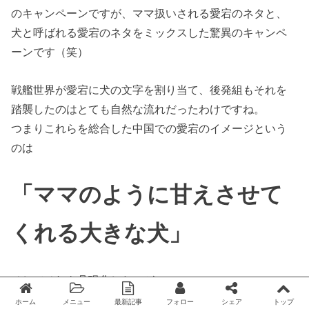
のキャンペーンですが、ママ扱いされる愛宕のネタと、
犬と呼ばれる愛宕のネタをミックスした驚異のキャンペ
ーンです（笑）
戦艦世界が愛宕に犬の文字を割り当て、後発組もそれを
踏襲したのはとても自然な流れだったわけですね。
つまりこれらを総合した中国での愛宕のイメージという
のは
「ママのように甘えさせて
くれる大きな犬」
そしてそれを具現化したのが・・・
ホーム
メニュー
最新記事
フォロー
シェア
トップ
Twitter
facebook