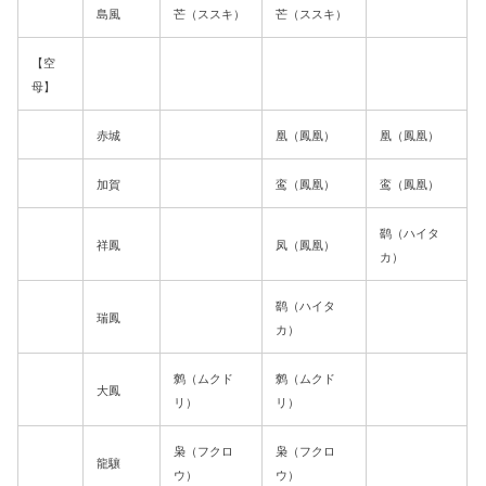
島風
芒（ススキ）
芒（ススキ）
【空
母】
赤城
凰（鳳凰）
凰（鳳凰）
加賀
鸾（鳳凰）
鸾（鳳凰）
鹞（ハイタ
祥鳳
凤（鳳凰）
カ）
鹞（ハイタ
瑞鳳
カ）
鹩（ムクド
鹩（ムクド
大鳳
リ）
リ）
枭（フクロ
枭（フクロ
龍驤
ウ）
ウ）