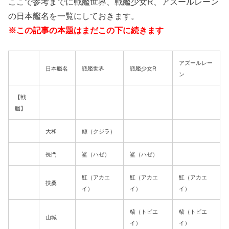
ここで参考までに戦艦世界、戦艦少女R、アズールレーン
の日本艦名を一覧にしておきます。
※この記事の本題はまだこの下に続きます
アズールレー
日本艦名
戦艦世界
戦艦少女R
ン
【戦
艦】
大和
鲸（クジラ）
長門
鲨（ハゼ）
鲨（ハゼ）
魟（アカエ
魟（アカエ
魟（アカエ
扶桑
イ）
イ）
イ）
鲼（トビエ
鲼（トビエ
山城
イ）
イ）