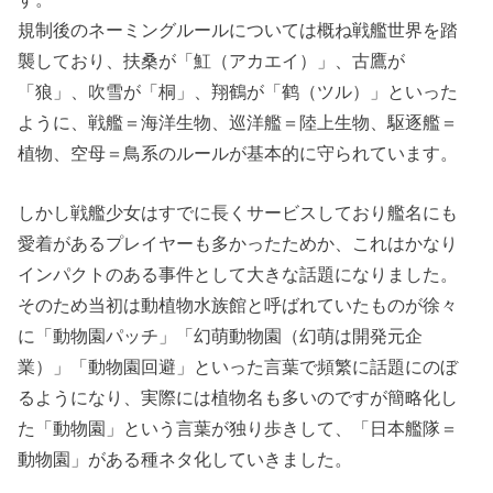
規制後のネーミングルールについては概ね戦艦世界を踏
襲しており、扶桑が「魟（アカエイ）」、古鷹が
「狼」、吹雪が「桐」、翔鶴が「鹤（ツル）」といった
ように、戦艦＝海洋生物、巡洋艦＝陸上生物、駆逐艦＝
植物、空母＝鳥系のルールが基本的に守られています。
しかし戦艦少女はすでに長くサービスしており艦名にも
愛着があるプレイヤーも多かったためか、これはかなり
インパクトのある事件として大きな話題になりました。
そのため当初は動植物水族館と呼ばれていたものが徐々
に「動物園パッチ」「幻萌動物園（幻萌は開発元企
業）」「動物園回避」といった言葉で頻繁に話題にのぼ
るようになり、実際には植物名も多いのですが簡略化し
た「動物園」という言葉が独り歩きして、「日本艦隊＝
動物園」がある種ネタ化していきました。