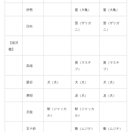
伊勢
鳌（大亀）
鳌（大亀）
螯（ザリガ
螯（ザリガ
日向
ニ）
ニ）
【巡洋
艦】
獒（マスチ
獒（マスチ
高雄
フ）
フ）
愛宕
犬（犬）
犬（犬）
犬（犬）
摩耶
犮（犬）
犮（犬）
豺（ジャッカ
豺（ジャッカ
天龍
ル）
ル）
五十鈴
貉（ムジナ）
貉（ムジナ）