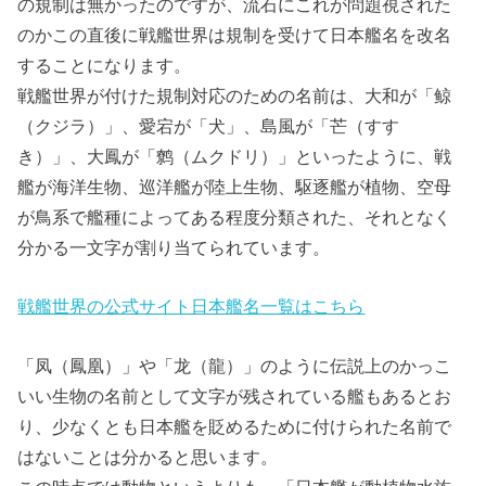
の規制は無かったのですが、流石にこれが問題視された
のかこの直後に戦艦世界は規制を受けて日本艦名を改名
することになります。
戦艦世界が付けた規制対応のための名前は、大和が「鲸
（クジラ）」、愛宕が「犬」、島風が「芒（すす
き）」、大鳳が「鹩（ムクドリ）」といったように、戦
艦が海洋生物、巡洋艦が陸上生物、駆逐艦が植物、空母
が鳥系で艦種によってある程度分類された、それとなく
分かる一文字が割り当てられています。
戦艦世界の公式サイト日本艦名一覧はこちら
「凤（鳳凰）」や「龙（龍）」のように伝説上のかっこ
いい生物の名前として文字が残されている艦もあるとお
り、少なくとも日本艦を貶めるために付けられた名前で
はないことは分かると思います。