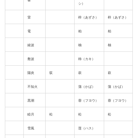
響
シ）
雷
梓（あずさ）
梓（あずさ）
電
柏
柏
綾波
柚
柚
敷波
柿（カキ）
陽炎
荻
萩
萩
不知火
蒲（かば）
蒲（かば）
黒潮
蓉（フヨウ）
蓉（フヨウ）
睦月
松
松
松
雪風
莲（ハス）