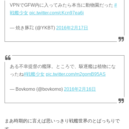
VPNでGFW内に入ってみたら本当に動物園だった
#
戦艦少女
pic.twitter.com/cKcn97ea6i
— 焼き豚㌠ (@YKBT)
2016年2月17日
ある不幸提督の艦隊。ところで、駆逐艦は植物にな
ったね
#戦艦少女
pic.twitter.com/m2gomB95AS
— Bovkorno (@bovkorno)
2016年2月16日
まあ時期的に言えば思いっきり戦艦世界のとばっちりで
す。