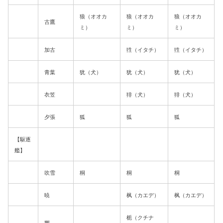
狼（オオカ
狼（オオカ
狼（オオカ
古鷹
ミ）
ミ）
ミ）
加古
狌（イタチ）
狌（イタチ）
青葉
犹（犬）
犹（犬）
犹（犬）
衣笠
猅（犬）
猅（犬）
夕張
狐
狐
狐
【駆逐
艦】
吹雪
桐
桐
桐
暁
枫（カエデ）
枫（カエデ）
栀（クチナ