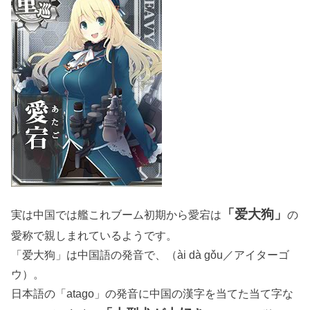
「爱大狗」
実は中国では艦これブーム初期から愛宕は
の
愛称で親しまれているようです。
「爱大狗」は中国語の発音で、（ài dà gǒu／アイターゴ
ウ）。
日本語の「atago」の発音に中国の漢字を当てた当て字な