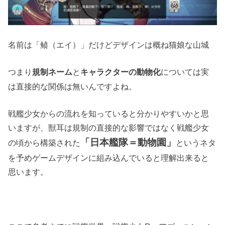
名前は「鲼（エイ）」だけどデザインは概ね猫娘な山城
つまり
と
については実
規制ネーム
キャラクターの動物化
は直接的な関係は無いんですよね。
戦艦少女からの流れを知っていると分かりやすいかと思
いますが、獣耳は規制の直接的な影響ではなく戦艦少女
「日本艦隊＝動物園」
の頃から構築された
というネタ
を予めゲームデザインに組み込んでいると理解出来ると
思います。