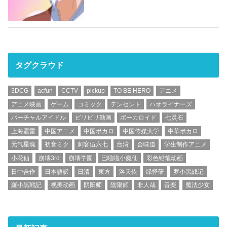
タグクラウド
3DCG
acfun
CCTV
pickup
TO BE HERO
アニメ
アニメ映画
ゲーム
コミック
テンセント
ハオライナーズ
バーチャルアイドル
ビリビリ動画
ボーカロイド
七灵石
上海震雷
中国アニメ
中国ボカロ
中国传媒大学
中華ボカロ
元气星魂
初音ミク
刺客伍六七
台湾
合味道
学生制作アニメ
小花仙
崩壊3rd
崩壊学園
巴啦啦小魔仙
彩色铅笔动画
日中合作
日本語訳
日清
東方
洛天依
绿怪研
罗小黑战记
羅小黒戦記
视美动画
阴阳师
陰陽師
非人哉
音楽
魔法少女