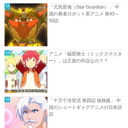
「元気星魂（Star Guardian）」 中
国の勇者ロボット系アニメ 第43～
50話
アニメ「磁星骑士（ミックスマスタ
ー）」は正規の作品なの？？
「十万个冷笑话 第四話 福禄篇」 中
国のショートギャグアニメの日本語
訳