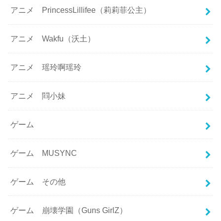
アニメ PrincessLillifee（莉莉菲公主）
アニメ Wakfu（沃土）
アニメ 瑶玲啊瑶玲
アニメ 閰小妹
ゲーム
ゲーム MUSYNC
ゲーム その他
ゲーム 崩壊学園（Guns GirlZ）