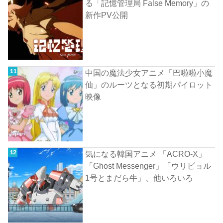
る「記憶管理局 False Memory」の
新作PV公開
中国の魔法少女アニメ「巴啦啦小魔
仙」のルーツとなる初期パイロット
映像
気になる韓国アニメ 「ACRO-X」
「Ghost Messenger」「ウリビョル
1号とまだら牛」、他いろいろ