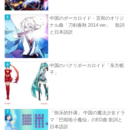
中国のボーカロイド・言和のオリジ
ナル曲「刀剣春秋 2014 ver」 歌詞
と日本語訳
中国のパクリボーカロイド「东方栀
子」
「快乐的扑满」 中国の魔法少女ドラ
マ「巴啦啦小魔仙」のED曲 歌詞と
日本語訳