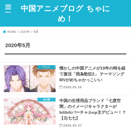
中国アニメブログ ちゃに
menu
め！
HOME
2020年
5月
2020年5月
アニメ
懐かしの中国アニメが19年の時を経
て復活「我為歌狂2」 テーマソング
MVがめちゃかっこいい
2020.05.30
未分類
中国の生理用品ブランド「七度空
間」のイメージキャラクターが
bilibiliバーチャルup主デビュー！？
【元七七】
2020.05.27