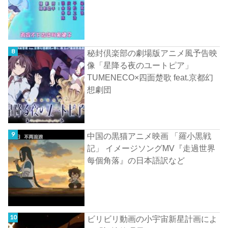
秘封倶楽部の劇場版アニメ風予告映
像「星降る夜のユートピア」
TUMENECO×四面楚歌 feat.京都幻
想劇団
中国の黒猫アニメ映画 「羅小黒戦
記」 イメージソングMV『走過世界
每個角落』の日本語訳など
ビリビリ動画の小宇宙新星計画によ