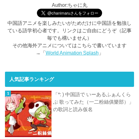
Author:ちゃに丸
中国語アニメを楽しみたいがためだけに中国語を勉強し
ている語学初心者です。リンクはご自由にどうぞ（記事
毎でも構いません）
その他海外アニメについてはこちらで書いています
→「
World Animation Splash
」
人気記事ランキング
「*: ) 中国語で いーあるふぁんくら
ぶ 歌ってみた（一二粉絲俱樂部）」
の歌詞と読み仮名