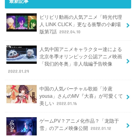
最新記事
ビリビリ動画の人気アニメ「時光代理
人 LINK CLICK」更なる衝撃の小劇場
版第7話
2022.04.10
人気中国アニメキャラクター達による
北京冬季オリンピック公認アニメ映画
「我们的冬奥」非人哉編予告映像
2022.01.29
中国の人気バーチャル歌姫「泠鳶
yousa」さんのMV『大喜』が可愛くて
美しい
2022.01.16
ゲームPV？アニメ化作品？「龙隐于
雪」のアニメ映像公開
2022.01.12