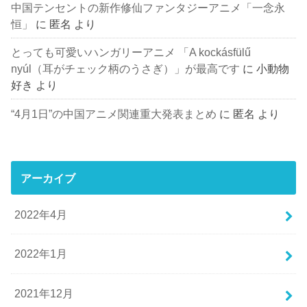
中国テンセントの新作修仙ファンタジーアニメ「一念永
恒」
に
匿名
より
とっても可愛いハンガリーアニメ 「A kockásfülű
nyúl（耳がチェック柄のうさぎ）」が最高です
に
小動物
好き
より
“4月1日”の中国アニメ関連重大発表まとめ
に
匿名
より
アーカイブ
2022年4月
2022年1月
2021年12月