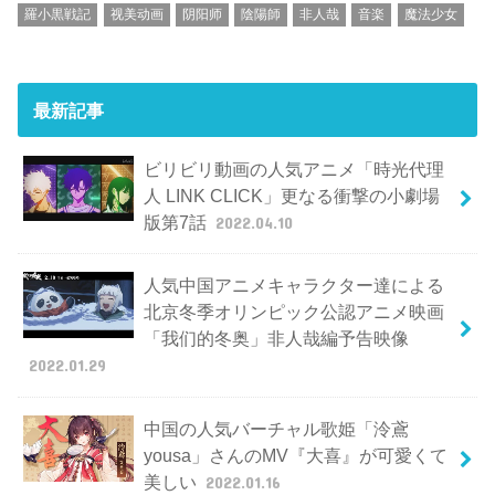
羅小黒戦記
视美动画
阴阳师
陰陽師
非人哉
音楽
魔法少女
最新記事
ビリビリ動画の人気アニメ「時光代理
人 LINK CLICK」更なる衝撃の小劇場
版第7話
2022.04.10
人気中国アニメキャラクター達による
北京冬季オリンピック公認アニメ映画
「我们的冬奥」非人哉編予告映像
2022.01.29
中国の人気バーチャル歌姫「泠鳶
yousa」さんのMV『大喜』が可愛くて
美しい
2022.01.16