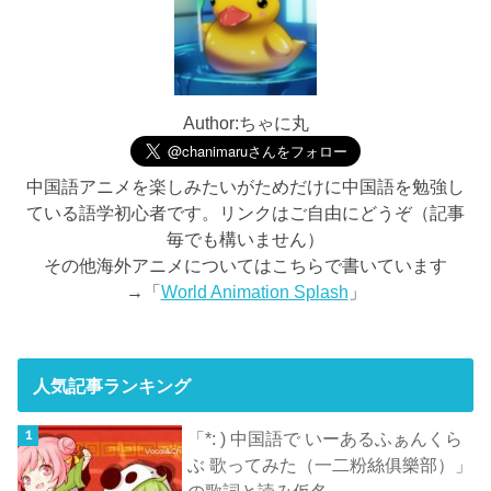
Author:ちゃに丸
中国語アニメを楽しみたいがためだけに中国語を勉強し
ている語学初心者です。リンクはご自由にどうぞ（記事
毎でも構いません）
その他海外アニメについてはこちらで書いています
→「
World Animation Splash
」
人気記事ランキング
「*: ) 中国語で いーあるふぁんくら
ぶ 歌ってみた（一二粉絲俱樂部）」