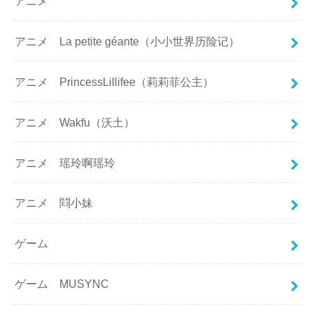
アニメ
アニメ La petite géante（小小世界历险记）
アニメ PrincessLillifee（莉莉菲公主）
アニメ Wakfu（沃土）
アニメ 瑶玲啊瑶玲
アニメ 閰小妹
ゲーム
ゲーム MUSYNC