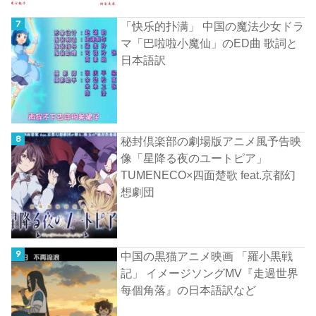
「快乐的扑满」 中国の魔法少女ドラ
マ「巴啦啦小魔仙」のED曲 歌詞と
日本語訳
秘封倶楽部の劇場版アニメ風予告映
像「星降る夜のユートピア」
TUMENECO×四面楚歌 feat.京都幻
想劇団
中国の黒猫アニメ映画 「羅小黒戦
記」 イメージソングMV『走過世界
每個角落』の日本語訳など