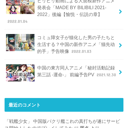
ビリビリ動画による大規模新作アニメ
発表会「MADE BY BILIBILI 2021-
2022」後編【愉悦・伝説の章】
2022.01.04
コミュ障女子が猫化した男の子たちと
生活する？中国の新作アニメ「猫先动
的手」予告映像
2022.01.03
中国の東方同人アニメ「秘封活動記録
第三話 -運命-」 前編予告PV
2021.12.30
最近のコメント
「戦艦少女」 中国版パクリ艦これの真打ちが遂にサービ