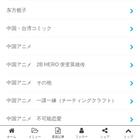
东方栀子
中国・台湾コミック
中国アニメ
中国アニメ 2B HERO 突变英雄传
中国アニメ その他
中国アニメ 一課一練（チーティングクラフト）
中国アニメ 不可能恋愛
中国アニメ 中华小子
ホーム
メニュー
最新記事
フォロー
シェア
トップ
Twitter
facebook