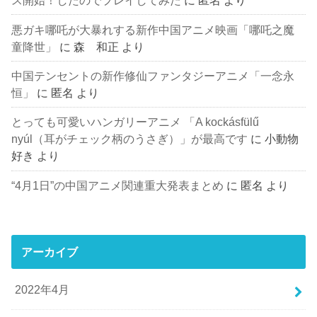
ス開始！したのでプレイしてみた
に
匿名
より
悪ガキ哪吒が大暴れする新作中国アニメ映画「哪吒之魔
童降世」
に
森 和正
より
中国テンセントの新作修仙ファンタジーアニメ「一念永
恒」
に
匿名
より
とっても可愛いハンガリーアニメ 「A kockásfülű
nyúl（耳がチェック柄のうさぎ）」が最高です
に
小動物
好き
より
“4月1日”の中国アニメ関連重大発表まとめ
に
匿名
より
アーカイブ
2022年4月