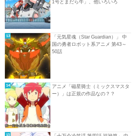
1号とまだら牛」、他いろいろ
「元気星魂（Star Guardian）」 中
国の勇者ロボット系アニメ 第43～
50話
アニメ「磁星骑士（ミックスマスタ
ー）」は正規の作品なの？？
「十万个冷笑话 第四話 福禄篇」 中