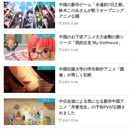
アニメ
中国の新作ゲーム「永遠的7日之都」
鈴木このみさんが歌うオープニング
アニメ公開
2017.11.08
アニメ
中国のお下劣アニメ大力金剛の新シ
リーズ「我的女友 My Girlfriend」
2017.11.08
アニメ
中国伝媒大学の学生制作アニメ「識
途」が美しく壮絶
2017.11.06
アニメ
中伝合道による気になる新作中国ア
ニメ「丹青先生」の予告PVが公開さ
れました
2017.11.04