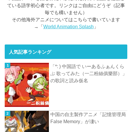
ている語学初心者です。リンクはご自由にどうぞ（記事
毎でも構いません）
その他海外アニメについてはこちらで書いています
→「
World Animation Splash
」
人気記事ランキング
「*: ) 中国語で いーあるふぁんくら
ぶ 歌ってみた（一二粉絲俱樂部）」
の歌詞と読み仮名
中国の自主製作アニメ「記憶管理局
False Memory」が凄い