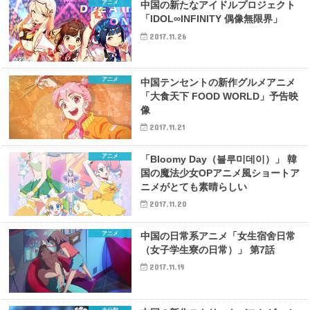
アニメ
中国の新たなアイドルプロジェクト
「IDOL∞INFINITY 偶像無限界」
2017.11.26
アニメ
中国テンセントの新作グルメアニメ
「大食天下 FOOD WORLD」予告映
像
2017.11.21
アニメ
「Bloomy Day（블루미데이）」 韓
国の魔法少女OPアニメ風ショートア
ニメがとても素晴らしい
2017.11.20
アニメ
中国の日常系アニメ「女生宿舍日常
（女子学生寮の日常）」 第7話
2017.11.19