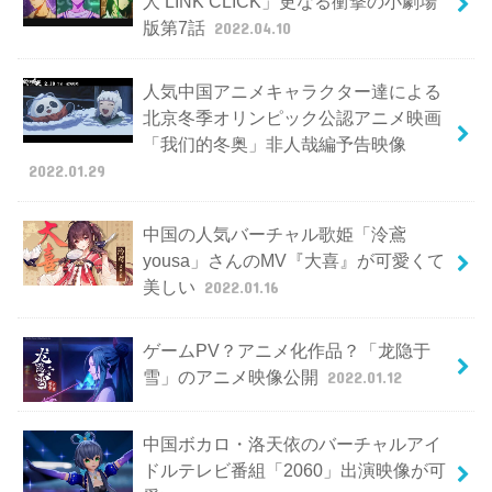
人 LINK CLICK」更なる衝撃の小劇場
版第7話
2022.04.10
人気中国アニメキャラクター達による
北京冬季オリンピック公認アニメ映画
「我们的冬奥」非人哉編予告映像
2022.01.29
中国の人気バーチャル歌姫「泠鳶
yousa」さんのMV『大喜』が可愛くて
美しい
2022.01.16
ゲームPV？アニメ化作品？「龙隐于
雪」のアニメ映像公開
2022.01.12
中国ボカロ・洛天依のバーチャルアイ
ドルテレビ番組「2060」出演映像が可