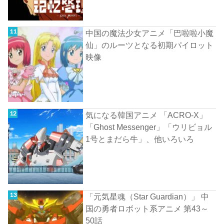
中国の魔法少女アニメ「巴啦啦小魔
仙」のルーツとなる初期パイロット
映像
気になる韓国アニメ 「ACRO-X」
「Ghost Messenger」「ウリビョル
1号とまだら牛」、他いろいろ
「元気星魂（Star Guardian）」 中
国の勇者ロボット系アニメ 第43～
50話