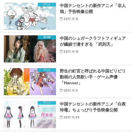
アニメ
中国テンセントの新作アニメ「非人
哉」予告映像公開
2017.11.13
未分類
中国のシュガークラフトフィギュア
が繊細で凄すぎる 「武則天」
2017.11.12
アニメ
野生の釘宮と呼ばれる中国ビリビリ
動画の人気歌い手・ゲーム声優
「Hanser」
2017.11.11
アニメ
中国テンセントの新作アニメ「白夜
玲瓏」ちょっぴり予告映像公開
2017.11.09