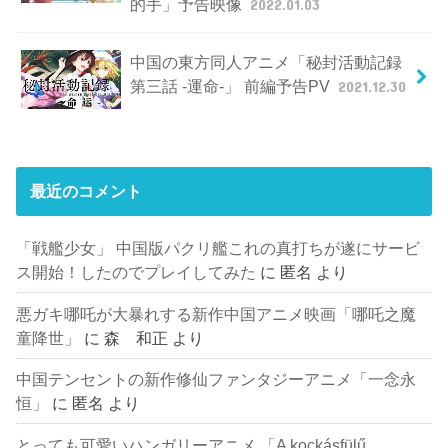
的手」予告映像
2022.01.03
中国の東方同人アニメ「秘封活動記録
第三話 -運命-」 前編予告PV
2021.12.30
最近のコメント
「戦艦少女」 中国版パクリ艦これの真打ちが遂にサービ
ス開始！したのでプレイしてみた
に
匿名
より
悪ガキ哪吒が大暴れする新作中国アニメ映画「哪吒之魔
童降世」
に
森 和正
より
中国テンセントの新作修仙ファンタジーアニメ「一念永
恒」
に
匿名
より
とっても可愛いハンガリーアニメ 「A kockásfülű