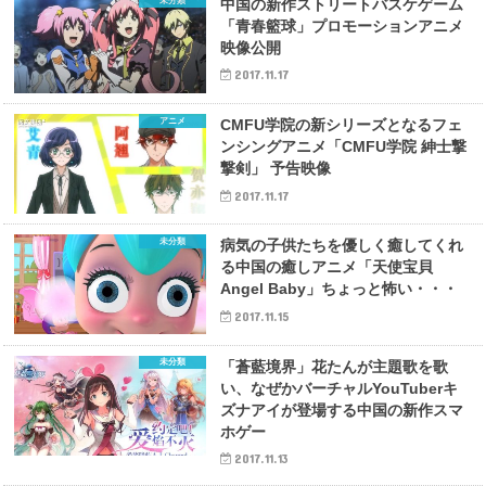
未分類
中国の新作ストリートバスケゲーム
「青春籃球」プロモーションアニメ
映像公開
2017.11.17
アニメ
CMFU学院の新シリーズとなるフェ
ンシングアニメ「CMFU学院 紳士撃
撃剣」 予告映像
2017.11.17
未分類
病気の子供たちを優しく癒してくれ
る中国の癒しアニメ「天使宝貝
Angel Baby」ちょっと怖い・・・
2017.11.15
未分類
「蒼藍境界」花たんが主題歌を歌
い、なぜかバーチャルYouTuberキ
ズナアイが登場する中国の新作スマ
ホゲー
2017.11.13