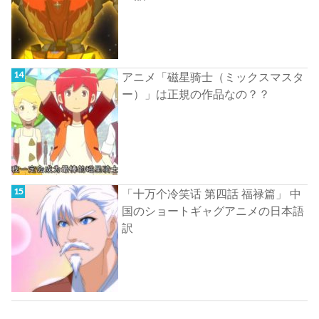
アニメ「磁星骑士（ミックスマスタ
ー）」は正規の作品なの？？
「十万个冷笑话 第四話 福禄篇」 中
国のショートギャグアニメの日本語
訳