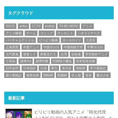
タグクラウド
3DCG
acfun
CCTV
pickup
TO BE HERO
アニメ
アニメ映画
ゲーム
コミック
テンセント
ハオライナーズ
バーチャルアイドル
ビリビリ動画
ボーカロイド
七灵石
上海震雷
中国アニメ
中国ボカロ
中国传媒大学
中華ボカロ
元气星魂
初音ミク
刺客伍六七
台湾
合味道
学生制作アニメ
小花仙
崩壊3rd
崩壊学園
巴啦啦小魔仙
彩色铅笔动画
日中合作
日本語訳
日清
東方
洛天依
绿怪研
罗小黑战记
羅小黒戦記
视美动画
阴阳师
陰陽師
非人哉
音楽
魔法少女
最新記事
ビリビリ動画の人気アニメ「時光代理