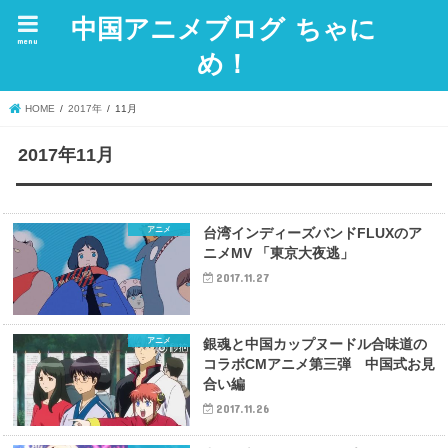
中国アニメブログ ちゃに
menu
め！
HOME
2017年
11月
2017年11月
アニメ
台湾インディーズバンドFLUXのア
ニメMV 「東京大夜逃」
2017.11.27
アニメ
銀魂と中国カップヌードル合味道の
コラボCMアニメ第三弾 中国式お見
合い編
2017.11.26