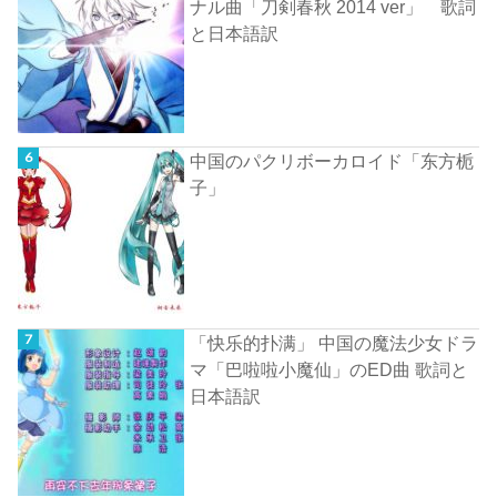
ナル曲「刀剣春秋 2014 ver」 歌詞
と日本語訳
中国のパクリボーカロイド「东方栀
子」
「快乐的扑满」 中国の魔法少女ドラ
マ「巴啦啦小魔仙」のED曲 歌詞と
日本語訳