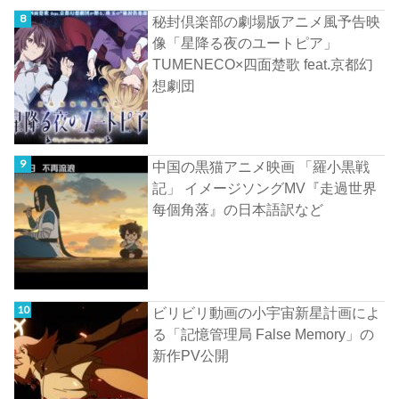
秘封倶楽部の劇場版アニメ風予告映
像「星降る夜のユートピア」
TUMENECO×四面楚歌 feat.京都幻
想劇団
中国の黒猫アニメ映画 「羅小黒戦
記」 イメージソングMV『走過世界
每個角落』の日本語訳など
ビリビリ動画の小宇宙新星計画によ
る「記憶管理局 False Memory」の
新作PV公開