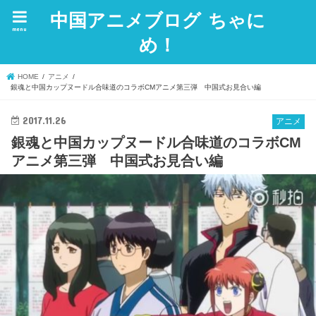
中国アニメブログ ちゃに
menu
め！
HOME
アニメ
銀魂と中国カップヌードル合味道のコラボCMアニメ第三弾 中国式お見合い編
2017.11.26
アニメ
銀魂と中国カップヌードル合味道のコラボCM
アニメ第三弾 中国式お見合い編