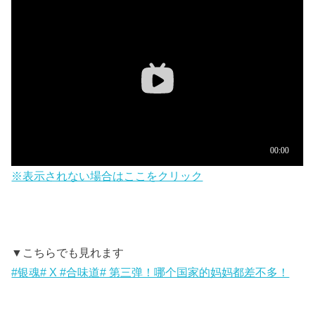
※表示されない場合はここをクリック
▼こちらでも見れます
#银魂# X #合味道# 第三弹！哪个国家的妈妈都差不多！