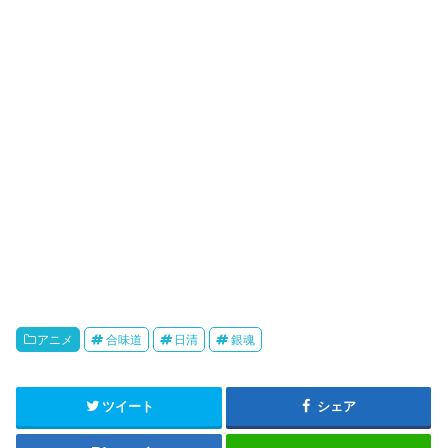
k
b
o
アニメ
合味道
日清
銀魂
ツイート
シェア