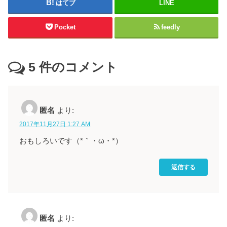
はてブ
LINE
Pocket
feedly
5
件のコメント
匿名
より:
2017年11月27日 1:27 AM
おもしろいです（*｀・ω・*）ゞ
返信する
匿名
より: