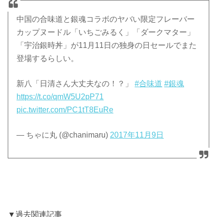
中国の合味道と銀魂コラボのヤバい限定フレーバー
カップヌードル「いちごみるく」「ダークマター」
「宇治銀時丼」が11月11日の独身の日セールでまた
登場するらしい。
新八「日清さん大丈夫なの！？」
#合味道
#銀魂
https://t.co/qmW5U2pP71
pic.twitter.com/PC1tT8EuRe
— ちゃに丸 (@chanimaru)
2017年11月9日
▼過去関連記事