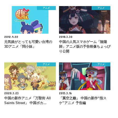
アニメ
アニメ
2012.9.22
2018.3.30
元気娘がとっても可愛い台湾の
中国の人気スマホゲーム「陰陽
3Dアニメ「閰小妹」
師」アニメ版の予告映像ちょっぴ
り公開
アニメ
アニメ
2020.3.23
2013.3.16
中国の新作アニメ「万聖街 All
「翼空之巓」 中国の新作“指ス
Saints Street」 中国ボカ…
ケ”アニメ 予告編