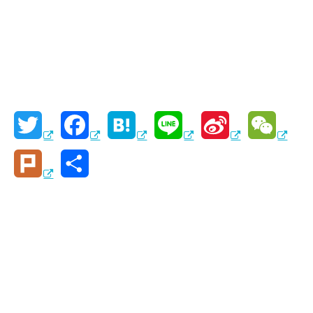
T
F
H
L
S
W
w
a
a
i
i
e
P
共
i
c
t
n
n
C
l
有
t
e
e
e
a
h
u
t
b
n
W
a
r
e
o
a
e
t
k
r
o
i