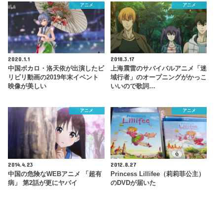
アニメ
アニメ
2020.1.1
2018.3.17
中国ボカロ・洛天依が出演したビ
上海震雷のサバイバルアニメ「迷
リビリ動画の2019年末イベント
域行者」のオープニングがかっこ
映像が美しい
いいので歌詞…
アニメ
アニメ
2014.4.23
2012.8.27
中国の危険なWEBアニメ 「超有
Princess Lillifee（莉莉菲公主）
病」 第2話が更にヤバイ
のDVDが届いた