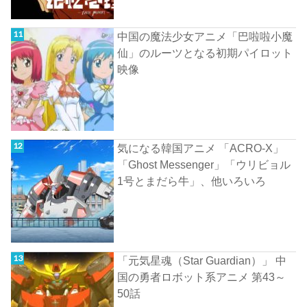
中国の魔法少女アニメ「巴啦啦小魔
仙」のルーツとなる初期パイロット
映像
気になる韓国アニメ 「ACRO-X」
「Ghost Messenger」「ウリビョル
1号とまだら牛」、他いろいろ
「元気星魂（Star Guardian）」 中
国の勇者ロボット系アニメ 第43～
50話