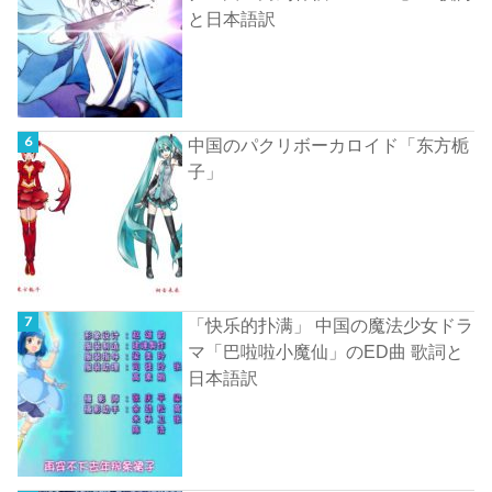
と日本語訳
中国のパクリボーカロイド「东方栀
子」
「快乐的扑满」 中国の魔法少女ドラ
マ「巴啦啦小魔仙」のED曲 歌詞と
日本語訳