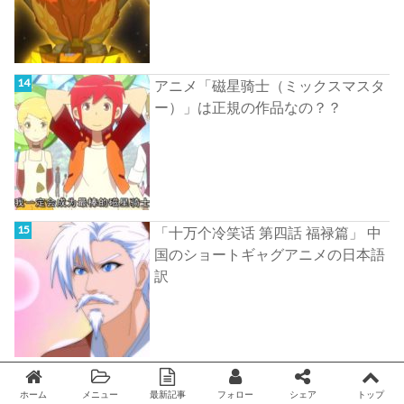
アニメ「磁星骑士（ミックスマスタ
ー）」は正規の作品なの？？
「十万个冷笑话 第四話 福禄篇」 中
国のショートギャグアニメの日本語
訳
ホーム
メニュー
最新記事
フォロー
シェア
トップ
Twitter
facebook