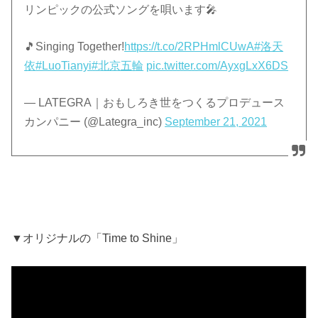
リンピックの公式ソングを唄います🎤
🎵Singing Together!
https://t.co/2RPHmlCUwA
#洛天
依
#LuoTianyi
#北京五輪
pic.twitter.com/AyxgLxX6DS
— LATEGRA｜おもしろき世をつくるプロデュース
カンパニー (@Lategra_inc)
September 21, 2021
▼オリジナルの「Time to Shine」