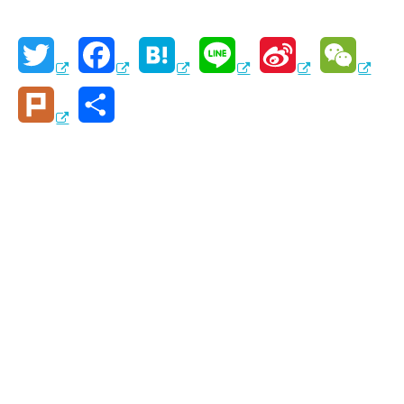
T
F
H
L
S
W
w
a
a
i
i
e
P
共
i
c
t
n
n
C
l
有
t
e
e
e
a
h
u
t
b
n
W
a
r
e
o
a
e
t
k
r
o
i
k
b
o