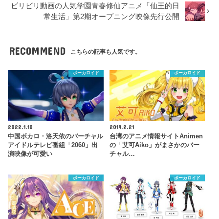
ビリビリ動画の人気学園青春修仙アニメ「仙王的日
常生活」第2期オープニング映像先行公開
RECOMMEND
こちらの記事も人気です。
ボーカロイド
ボーカロイド
2022.1.10
2019.2.21
中国ボカロ・洛天依のバーチャル
台湾のアニメ情報サイトAnimen
アイドルテレビ番組「2060」出
の「艾可Aiko」がまさかのバー
演映像が可愛い
チャル…
ボーカロイド
ボーカロイド