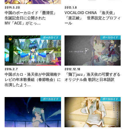
2019.5.20
2013.1.8
中国のボーカロイド「墨清弦」
VOCALOID CHINA 「洛天依」
生誕記念日に公開された
「楽正綾」 世界設定とプロフィ
MV「ACE」がとっ…
ール
ボーカロイド
ボーカロイド
2016.2.7
2012.12.18
中国ボカロ・洛天依が中国湖南テ
「鶏丁jazz」洛天依の可愛すぎる
レビの年末歌番組（春節晩会）に
オリジナル曲 歌詞と日本語訳
出演したよう…
ボーカロイド
ボーカロイド