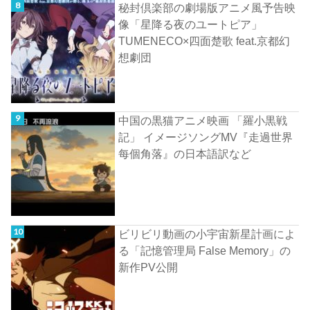
秘封倶楽部の劇場版アニメ風予告映
像「星降る夜のユートピア」
TUMENECO×四面楚歌 feat.京都幻
想劇団
中国の黒猫アニメ映画 「羅小黒戦
記」 イメージソングMV『走過世界
每個角落』の日本語訳など
ビリビリ動画の小宇宙新星計画によ
る「記憶管理局 False Memory」の
新作PV公開