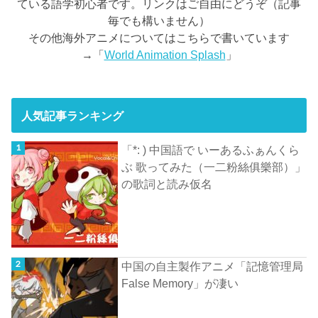
ている語学初心者です。リンクはご自由にどうぞ（記事
毎でも構いません）
その他海外アニメについてはこちらで書いています
→「
World Animation Splash
」
人気記事ランキング
「*: ) 中国語で いーあるふぁんくら
ぶ 歌ってみた（一二粉絲俱樂部）」
の歌詞と読み仮名
中国の自主製作アニメ「記憶管理局
False Memory」が凄い