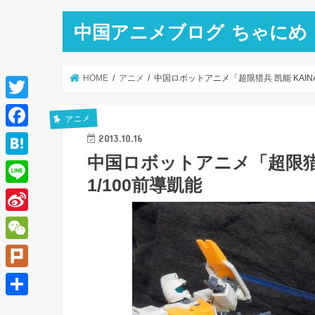
中国アニメブログ ちゃにめ
HOME
アニメ
中国ロボットアニメ「超限猎兵 凯能 KAIN
T
アニメ
w
F
2013.10.16
i
中国ロボットアニメ「超限猎兵
a
H
t
1/100前導凱能
c
a
L
t
e
t
i
e
S
b
e
n
r
i
o
W
n
e
n
o
e
a
P
a
k
C
l
共
W