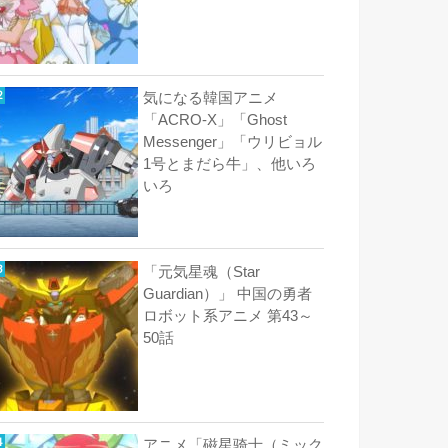
気になる韓国アニメ
「ACRO-X」「Ghost
Messenger」「ウリビョル
1号とまだら牛」、他いろ
いろ
「元気星魂（Star
Guardian）」 中国の勇者
ロボット系アニメ 第43～
50話
アニメ「磁星骑士（ミック