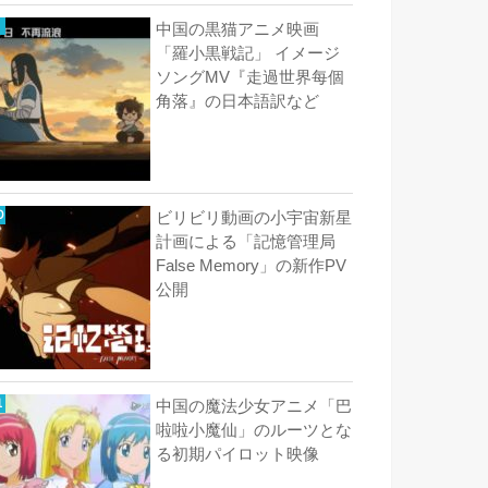
中国の黒猫アニメ映画
「羅小黒戦記」 イメージ
ソングMV『走過世界每個
角落』の日本語訳など
ビリビリ動画の小宇宙新星
計画による「記憶管理局
False Memory」の新作PV
公開
中国の魔法少女アニメ「巴
啦啦小魔仙」のルーツとな
る初期パイロット映像