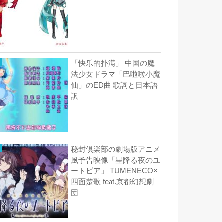
「快乐的扑满」 中国の魔
法少女ドラマ「巴啦啦小魔
仙」のED曲 歌詞と日本語
訳
秘封倶楽部の劇場版アニメ
風予告映像「星降る夜のユ
ートピア」 TUMENECO×
四面楚歌 feat.京都幻想劇
団