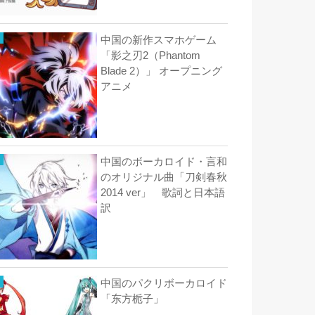
中国の新作スマホゲーム
「影之刃2（Phantom
Blade 2）」 オープニング
アニメ
中国のボーカロイド・言和
のオリジナル曲「刀剣春秋
2014 ver」 歌詞と日本語
訳
中国のパクリボーカロイド
「东方栀子」