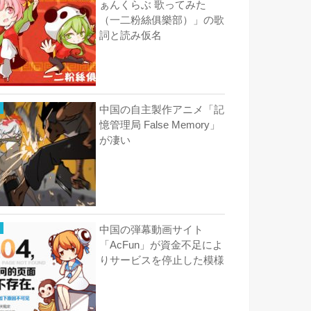
ぁんくらぶ 歌ってみた
（一二粉絲俱樂部）」の歌
詞と読み仮名
中国の自主製作アニメ「記
憶管理局 False Memory」
が凄い
中国の弾幕動画サイト
「AcFun」が資金不足によ
りサービスを停止した模様