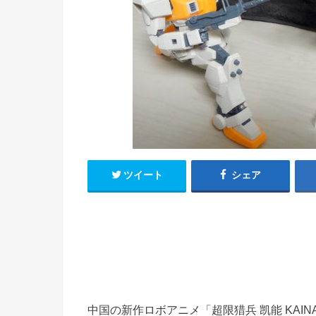
h
u
有
e
a
r
i
t
k
b
o
ツイート
シェア
中国の新作ロボアニメ「超限猎兵 凯能 KAIN