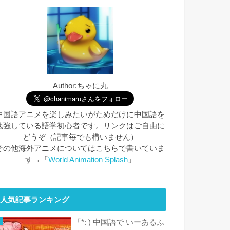
Author:ちゃに丸
中国語アニメを楽しみたいがためだけに中国語を
勉強している語学初心者です。リンクはご自由に
どうぞ（記事毎でも構いません）
その他海外アニメについてはこちらで書いていま
す→「
World Animation Splash
」
人気記事ランキング
「*: ) 中国語で いーあるふ