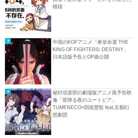
模様
中国のKOFアニメ「拳皇命運 THE
KING OF FIGHTERS: DESTINY」
日本語版予告とOP曲公開
秘封倶楽部の劇場版アニメ風予告映
像「星降る夜のユートピア」
TUMENECO×四面楚歌 feat.京都幻
想劇団