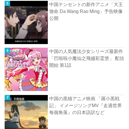
中国テンセントの新作アニメ「大王
饶命 Da Wang Rao Ming」予告映像
公開
中国の人気魔法少女シリーズ最新作
「巴啦啦小魔仙之飛越彩霊堡」 配信
開始 第1話
中国の黒猫アニメ映画 「羅小黒戦
記」 イメージソングMV『走過世界
每個角落』の日本語訳など