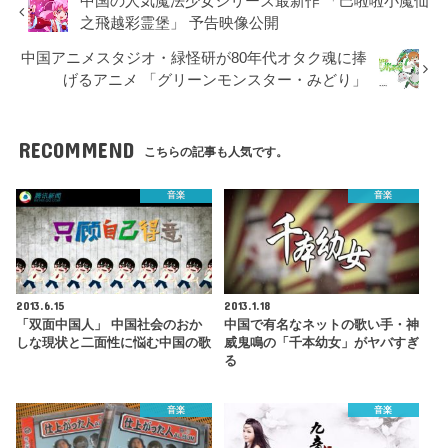
中国の人気魔法少女シリーズ最新作 「巴啦啦小魔仙
之飛越彩霊堡」 予告映像公開
中国アニメスタジオ・緑怪研が80年代オタク魂に捧
げるアニメ 「グリーンモンスター・みどり」
RECOMMEND
こちらの記事も人気です。
音楽
音楽
2013.6.15
2013.1.18
「双面中国人」 中国社会のおか
中国で有名なネットの歌い手・神
しな現状と二面性に悩む中国の歌
威鬼鳴の「千本幼女」がヤバすぎ
る
音楽
音楽