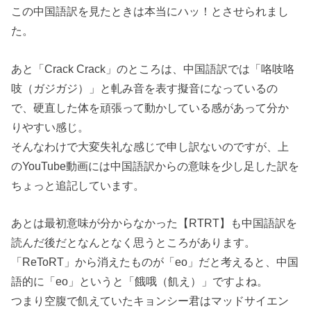
この中国語訳を見たときは本当にハッ！とさせられまし
た。
あと「Crack Crack」のところは、中国語訳では「咯吱咯
吱（ガジガジ）」と軋み音を表す擬音になっているの
で、硬直した体を頑張って動かしている感があって分か
りやすい感じ。
そんなわけで大変失礼な感じで申し訳ないのですが、上
のYouTube動画には中国語訳からの意味を少し足した訳を
ちょっと追記しています。
あとは最初意味が分からなかった【RTRT】も中国語訳を
読んだ後だとなんとなく思うところがあります。
「ReToRT」から消えたものが「eo」だと考えると、中国
語的に「eo」というと「餓哦（飢え）」ですよね。
つまり空腹で飢えていたキョンシー君はマッドサイエン