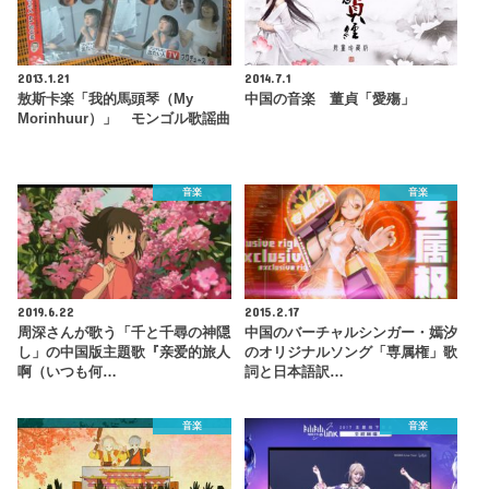
2013.1.21
2014.7.1
敖斯卡楽「我的馬頭琴（My
中国の音楽 董貞「愛殤」
Morinhuur）」 モンゴル歌謡曲
音楽
音楽
2019.6.22
2015.2.17
周深さんが歌う「千と千尋の神隠
中国のバーチャルシンガー・嫣汐
し」の中国版主題歌『亲爱的旅人
のオリジナルソング「専属権」歌
啊（いつも何…
詞と日本語訳…
音楽
音楽