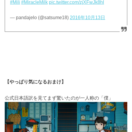
#Mili
#MiracleMilk
pic.twitter.com/zjXFwJk8hI
— pandajelo (@satsume18)
2016年10月13日
【やっぱり気になるおまけ】
公式日本語訳を見てまず驚いたのが一人称の「僕」