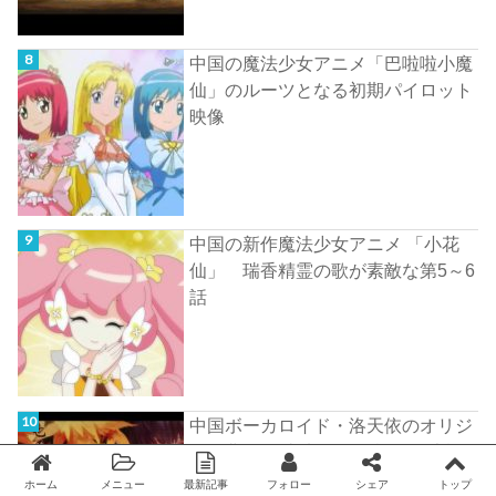
中国の魔法少女アニメ「巴啦啦小魔
仙」のルーツとなる初期パイロット
映像
中国の新作魔法少女アニメ 「小花
仙」 瑞香精霊の歌が素敵な第5～6
話
中国ボーカロイド・洛天依のオリジ
ナル曲 「帰去来兮」 歌詞と日本語
訳
ホーム
メニュー
最新記事
フォロー
シェア
トップ
Twitter
facebook