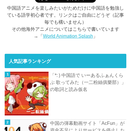
中国語アニメを楽しみたいがためだけに中国語を勉強し
ている語学初心者です。リンクはご自由にどうぞ（記事
毎でも構いません）
その他海外アニメについてはこちらで書いています
→「
World Animation Splash
」
人気記事ランキング
「*: ) 中国語で いーあるふぁんくら
ぶ 歌ってみた（一二粉絲俱樂部）」
の歌詞と読み仮名
中国の弾幕動画サイト「AcFun」が
資金不足によりサービスを停止した