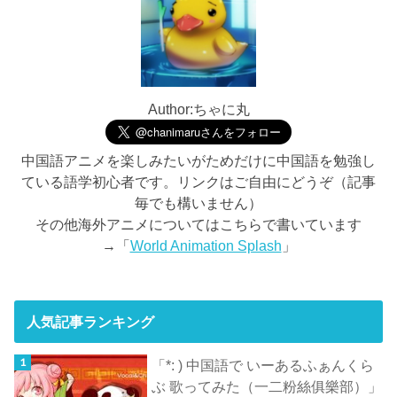
Author:ちゃに丸
中国語アニメを楽しみたいがためだけに中国語を勉強し
ている語学初心者です。リンクはご自由にどうぞ（記事
毎でも構いません）
その他海外アニメについてはこちらで書いています
→「
World Animation Splash
」
人気記事ランキング
「*: ) 中国語で いーあるふぁんくら
ぶ 歌ってみた（一二粉絲俱樂部）」