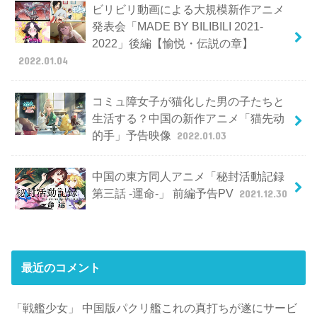
ビリビリ動画による大規模新作アニメ
発表会「MADE BY BILIBILI 2021-
2022」後編【愉悦・伝説の章】
2022.01.04
コミュ障女子が猫化した男の子たちと
生活する？中国の新作アニメ「猫先动
的手」予告映像
2022.01.03
中国の東方同人アニメ「秘封活動記録
第三話 -運命-」 前編予告PV
2021.12.30
最近のコメント
「戦艦少女」 中国版パクリ艦これの真打ちが遂にサービ