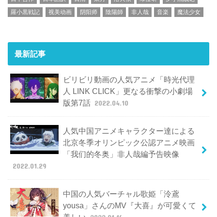
羅小黒戦記
视美动画
阴阳师
陰陽師
非人哉
音楽
魔法少女
最新記事
ビリビリ動画の人気アニメ「時光代理
人 LINK CLICK」更なる衝撃の小劇場
版第7話
2022.04.10
人気中国アニメキャラクター達による
北京冬季オリンピック公認アニメ映画
「我们的冬奥」非人哉編予告映像
2022.01.29
中国の人気バーチャル歌姫「泠鳶
yousa」さんのMV『大喜』が可愛くて
美しい
2022.01.16