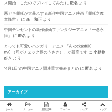
ス開始！したのでプレイしてみた
に
匿名
より
悪ガキ哪吒が大暴れする新作中国アニメ映画「哪吒之魔
童降世」
に
森 和正
より
中国テンセントの新作修仙ファンタジーアニメ「一念永
恒」
に
匿名
より
とっても可愛いハンガリーアニメ 「A kockásfülű
nyúl（耳がチェック柄のうさぎ）」が最高です
に
小動物
好き
より
“4月1日”の中国アニメ関連重大発表まとめ
に
匿名
より
アーカイブ
2022年4月
ホーム
メニュー
最新記事
フォロー
シェア
トップ
Twitter
facebook