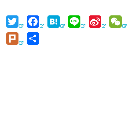
T
F
H
L
S
W
w
a
a
i
i
e
P
共
i
c
t
n
n
C
l
有
t
e
e
e
a
h
u
t
b
n
W
a
r
e
o
a
e
t
k
r
o
i
k
b
o