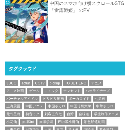
中国のスマホ向け横スクロールSTG
「雷霆戦姫」 のPV
タグクラウド
3DCG
acfun
CCTV
pickup
TO BE HERO
アニメ
アニメ映画
ゲーム
コミック
テンセント
ハオライナーズ
バーチャルアイドル
ビリビリ動画
ボーカロイド
七灵石
上海震雷
中国アニメ
中国ボカロ
中国传媒大学
中華ボカロ
元气星魂
初音ミク
刺客伍六七
台湾
合味道
学生制作アニメ
小花仙
崩壊3rd
崩壊学園
巴啦啦小魔仙
彩色铅笔动画
日中合作
日本語訳
日清
東方
洛天依
绿怪研
罗小黑战记