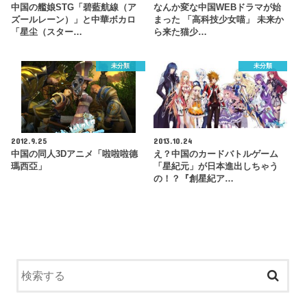
中国の艦娘STG「碧藍航線（ア
なんか変な中国WEBドラマが始
ズールレーン）」と中華ボカロ
まった 「高科技少女喵」 未来か
「星尘（スター…
ら来た猫少…
未分類
未分類
2012.9.25
2013.10.24
中国の同人3Dアニメ「啦啦啦德
え？中国のカードバトルゲーム
瑪西亞」
「星紀元」が日本進出しちゃう
の！？『創星紀ア…