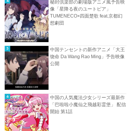
秘封倶楽部の劇場版アニメ風予告映
像「星降る夜のユートピア」
TUMENECO×四面楚歌 feat.京都幻
想劇団
中国テンセントの新作アニメ「大王
饶命 Da Wang Rao Ming」予告映像
公開
中国の人気魔法少女シリーズ最新作
「巴啦啦小魔仙之飛越彩霊堡」 配信
開始 第1話