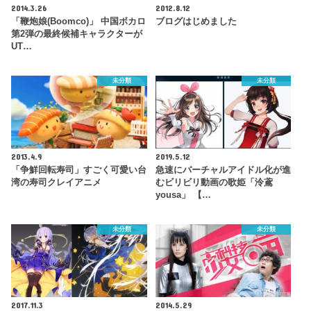
2014.3.26
2012.8.12
「鞭炮娘(Boomco)」 中国ボカロ
ブログはじめました
第2弾の最終候補キャラクターが
UT…
未分類
未分類
2013.4.9
2019.5.12
「争鮮回転寿司」すごく可愛い台
急速にバーチャルアイドル化が進
湾の寿司クレイアニメ
むビリビリ動画の歌姫「泠鳶
yousa」 【…
未分類
未分類
2017.11.3
2014.5.29