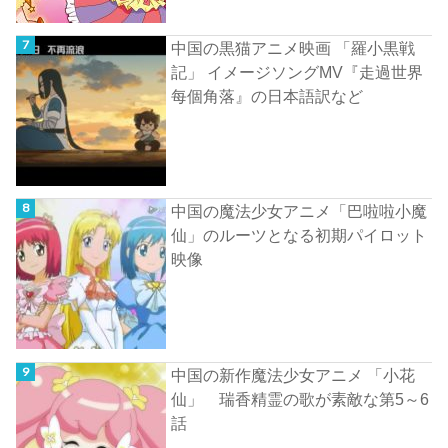
中国の黒猫アニメ映画 「羅小黒戦
記」 イメージソングMV『走過世界
每個角落』の日本語訳など
中国の魔法少女アニメ「巴啦啦小魔
仙」のルーツとなる初期パイロット
映像
中国の新作魔法少女アニメ 「小花
仙」 瑞香精霊の歌が素敵な第5～6
話