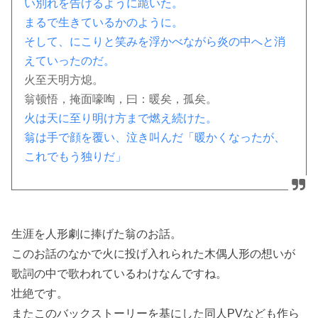
い別れを告げるように跪いた。
まるで生きているかのように。
そして、にこりと笑みを浮かべながら炎の中へと消
えていったのだ。
火至天明方熄。
翁顿悟，掩面嚎啕，曰：暖矣，孤矣。
火は天に至り明け方まで燃え続けた。
翁は手で顔を覆い、泣き叫んだ「暖かくなったが、
これでもう独りだ」
生涯を人形劇に捧げた翁のお話。
このお話のなかで火に投げ入れられた木偶人形の想いが
歌詞の中で歌われているわけなんですね。
壮絶です。
またこのバックストーリーを基にした同人PVなども作ら