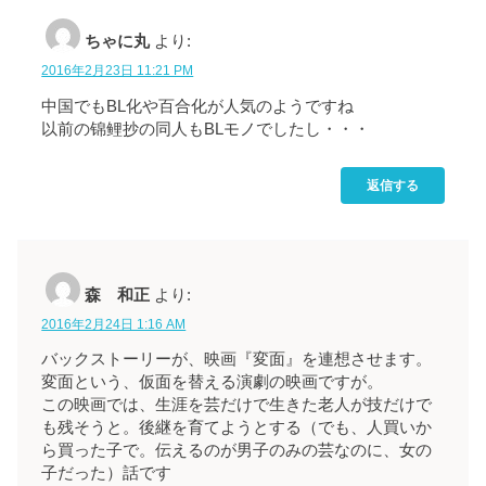
ちゃに丸
より:
2016年2月23日 11:21 PM
中国でもBL化や百合化が人気のようですね
以前の锦鲤抄の同人もBLモノでしたし・・・
返信する
森 和正
より:
2016年2月24日 1:16 AM
バックストーリーが、映画『変面』を連想させます。
変面という、仮面を替える演劇の映画ですが。
この映画では、生涯を芸だけで生きた老人が技だけで
も残そうと。後継を育てようとする（でも、人買いか
ら買った子で。伝えるのが男子のみの芸なのに、女の
子だった）話です