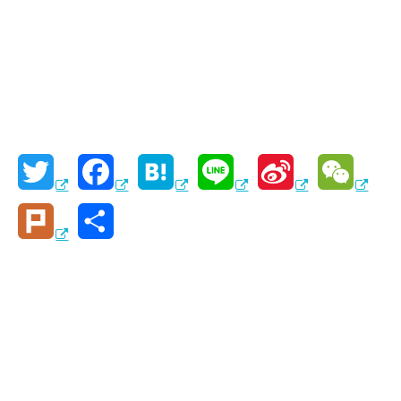
T
F
H
L
S
W
w
a
a
i
i
e
P
共
i
c
t
n
n
C
l
有
t
e
e
e
a
h
u
t
b
n
W
a
r
e
o
a
e
t
k
r
o
i