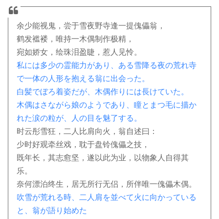
余少能视鬼，尝于雪夜野寺逢一提傀儡翁，
鹤发褴褛，唯持一木偶制作极精，
宛如娇女，绘珠泪盈睫，惹人见怜。
私には多少の霊能力があり、ある雪降る夜の荒れ寺
で一体の人形を抱える翁に出会った。
白髪でぼろ着姿だが、木偶作りには長けていた。
木偶はさながら娘のようであり、瞳とまつ毛に描か
れた涙の粒が、人の目を魅了する。
时云彤雪狂，二人比肩向火，翁自述曰：
少时好观牵丝戏，耽于盘铃傀儡之技，
既年长，其志愈坚，遂以此为业，以物象人自得其
乐。
奈何漂泊终生，居无所行无侣，所伴唯一傀儡木偶。
吹雪が荒れる時、二人肩を並べて火に向かっている
と、翁が語り始めた