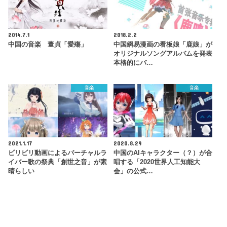
2014.7.1
2018.2.2
中国の音楽 董貞「愛殤」
中国網易漫画の看板娘「鹿娘」が
オリジナルソングアルバムを発表
本格的にバ…
音楽
音楽
2021.1.17
2020.8.29
ビリビリ動画によるバーチャルラ
中国のAIキャラクター（？）が合
イバー歌の祭典「創世之音」が素
唱する「2020世界人工知能大
晴らしい
会」の公式…