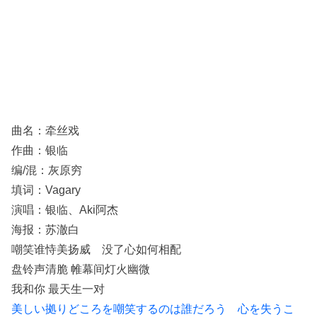
曲名：牵丝戏
作曲：银临
编/混：灰原穷
填词：Vagary
演唱：银临、Aki阿杰
海报：苏澈白
嘲笑谁恃美扬威 没了心如何相配
盘铃声清脆 帷幕间灯火幽微
我和你 最天生一对
美しい拠りどころを嘲笑するのは誰だろう 心を失うこ