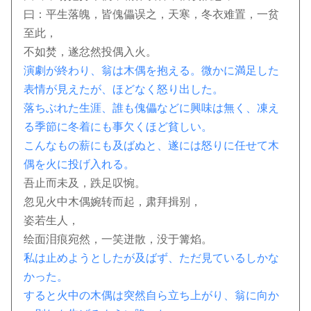
曰：平生落魄，皆傀儡误之，天寒，冬衣难置，一贫
至此，
不如焚，遂忿然投偶入火。
演劇が終わり、翁は木偶を抱える。微かに満足した
表情が見えたが、ほどなく怒り出した。
落ちぶれた生涯、誰も傀儡などに興味は無く、凍え
る季節に冬着にも事欠くほど貧しい。
こんなもの薪にも及ばぬと、遂には怒りに任せて木
偶を火に投げ入れる。
吾止而未及，跌足叹惋。
忽见火中木偶婉转而起，肃拜揖别，
姿若生人，
绘面泪痕宛然，一笑迸散，没于篝焰。
私は止めようとしたが及ばず、ただ見ているしかな
かった。
すると火中の木偶は突然自ら立ち上がり、翁に向か