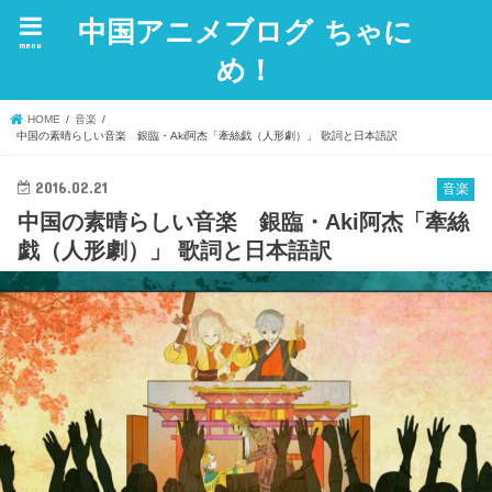
中国アニメブログ ちゃに
menu
め！
HOME
音楽
中国の素晴らしい音楽 銀臨・Aki阿杰「牽絲戯（人形劇）」 歌詞と日本語訳
2016.02.21
音楽
中国の素晴らしい音楽 銀臨・Aki阿杰「牽絲
戯（人形劇）」 歌詞と日本語訳