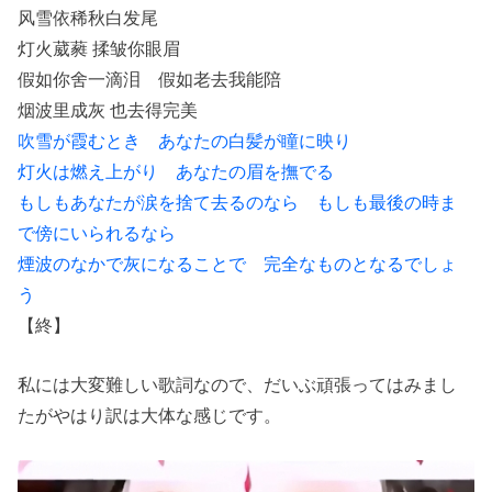
风雪依稀秋白发尾
灯火葳蕤 揉皱你眼眉
假如你舍一滴泪 假如老去我能陪
烟波里成灰 也去得完美
吹雪が霞むとき あなたの白髪が瞳に映り
灯火は燃え上がり あなたの眉を撫でる
もしもあなたが涙を捨て去るのなら もしも最後の時ま
で傍にいられるなら
煙波のなかで灰になることで 完全なものとなるでしょ
う
【終】
私には大変難しい歌詞なので、だいぶ頑張ってはみまし
たがやはり訳は大体な感じです。