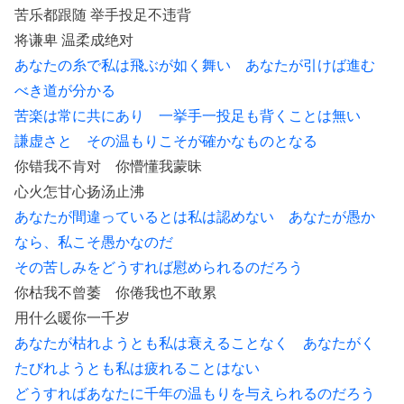
苦乐都跟随 举手投足不违背
将谦卑 温柔成绝对
あなたの糸で私は飛ぶが如く舞い あなたが引けば進む
べき道が分かる
苦楽は常に共にあり 一挙手一投足も背くことは無い
謙虚さと その温もりこそが確かなものとなる
你错我不肯对 你懵懂我蒙昧
心火怎甘心扬汤止沸
あなたが間違っているとは私は認めない あなたが愚か
なら、私こそ愚かなのだ
その苦しみをどうすれば慰められるのだろう
你枯我不曾萎 你倦我也不敢累
用什么暖你一千岁
あなたが枯れようとも私は衰えることなく あなたがく
たびれようとも私は疲れることはない
どうすればあなたに千年の温もりを与えられるのだろう