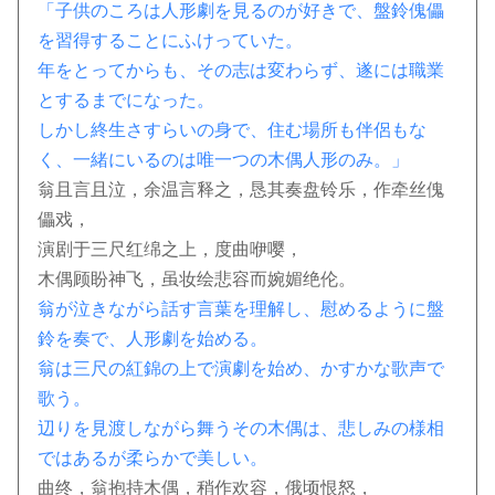
「子供のころは人形劇を見るのが好きで、盤鈴傀儡
を習得することにふけっていた。
年をとってからも、その志は変わらず、遂には職業
とするまでになった。
しかし終生さすらいの身で、住む場所も伴侶もな
く、一緒にいるのは唯一つの木偶人形のみ。」
翁且言且泣，余温言释之，恳其奏盘铃乐，作牵丝傀
儡戏，
演剧于三尺红绵之上，度曲咿嘤，
木偶顾盼神飞，虽妆绘悲容而婉媚绝伦。
翁が泣きながら話す言葉を理解し、慰めるように盤
鈴を奏で、人形劇を始める。
翁は三尺の紅錦の上で演劇を始め、かすかな歌声で
歌う。
辺りを見渡しながら舞うその木偶は、悲しみの様相
ではあるが柔らかで美しい。
曲终，翁抱持木偶，稍作欢容，俄顷恨怒，