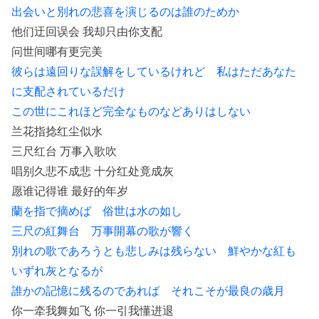
出会いと別れの悲喜を演じるのは誰のためか
他们迂回误会 我却只由你支配
问世间哪有更完美
彼らは遠回りな誤解をしているけれど 私はただあなた
に支配されているだけ
この世にこれほど完全なものなどありはしない
兰花指捻红尘似水
三尺红台 万事入歌吹
唱别久悲不成悲 十分红处竟成灰
愿谁记得谁 最好的年岁
蘭を指で摘めば 俗世は水の如し
三尺の紅舞台 万事開幕の歌が響く
別れの歌であろうとも悲しみは残らない 鮮やかな紅も
いずれ灰となるが
誰かの記憶に残るのであれば それこそが最良の歳月
你一牵我舞如飞 你一引我懂进退