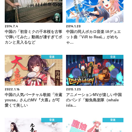
2014.7.4
2014.1.20
中国の「初音ミクの千本桜を古筝
中国の同人ボカロ音楽 IAデュエ
で弾いてみた」動画が凄すぎてポ
ット曲「ViR to ReaL」がめち
カンと見入るなど
ゃ…
音楽
音楽
2022.1.16
2015.1.25
中国の人気バーチャル歌姫「泠鳶
アニメーションMVが楽しい中国
yousa」さんのMV『大喜』が可
のバンド「鯨魚島楽隊（whale
愛くて美しい
isla…
音楽
音楽