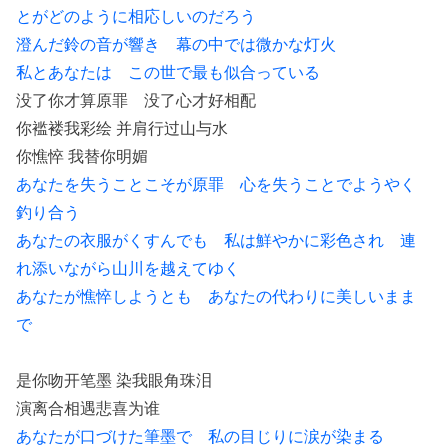
とがどのように相応しいのだろう
澄んだ鈴の音が響き 幕の中では微かな灯火
私とあなたは この世で最も似合っている
没了你才算原罪 没了心才好相配
你褴褛我彩绘 并肩行过山与水
你憔悴 我替你明媚
あなたを失うことこそが原罪 心を失うことでようやく
釣り合う
あなたの衣服がくすんでも 私は鮮やかに彩色され 連
れ添いながら山川を越えてゆく
あなたが憔悴しようとも あなたの代わりに美しいまま
で
是你吻开笔墨 染我眼角珠泪
演离合相遇悲喜为谁
あなたが口づけた筆墨で 私の目じりに涙が染まる