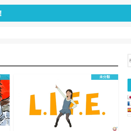
！
メ
未分類