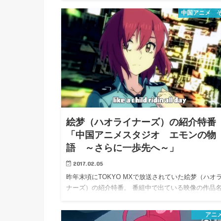
中国アニメ 
絵梦（ハオライナーズ）の紹介特
「中国アニメスタジオ エモンの物
語 ～さらに一歩先へ～」
2017.02.05
昨年末頃にTOKYO MXで放送されていた絵梦（ハオ
ナーズ）の紹介特番。 番組中で出ている映像の作品
気…
アニ