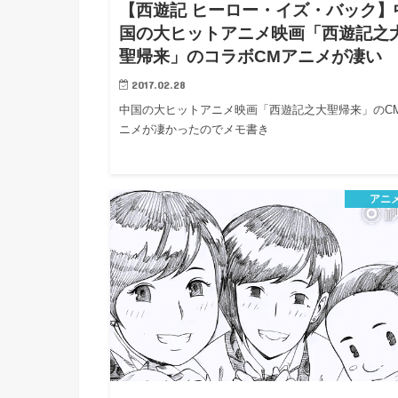
h
【西遊記 ヒーロー・イズ・バック】
u
有
e
a
国の大ヒットアニメ映画「西遊記之
r
i
聖帰来」のコラボCMアニメが凄い
t
k
b
2017.02.28
o
中国の大ヒットアニメ映画「西遊記之大聖帰来」のC
ニメが凄かったのでメモ書き
アニ