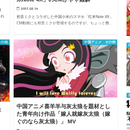
2017.02.14
青
され
初音ミクとコラボした中国小米のスマホ「红米Note 4X」
CM動画にも初音ミクが登場するのですが、ちょっと難…
その他
中国アニメ その他
中国アニメ喜羊羊与灰太狼を題材とし
年
た青年向け作品「嫁人就嫁灰太狼（嫁
ぐのなら灰太狼）」 MV