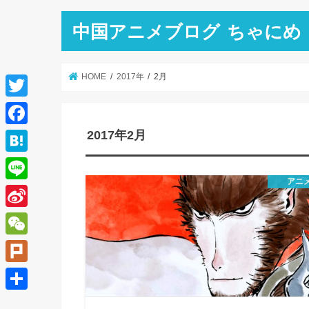
中国アニメブログ ちゃにめ
HOME
2017年
2月
T
w
2017年2月
F
i
a
H
t
c
アニ
a
L
t
e
t
i
e
S
b
e
n
r
i
o
W
n
e
n
o
e
a
P
a
k
C
l
共
W