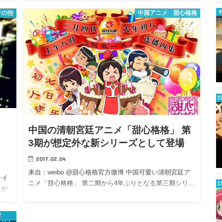
その他
中国アニメ 甜心格格
番
中国の清朝宮廷アニメ「甜心格格」 第
3期が想定外な新シリーズとして登場
2017.02.04
来自：weibo @甜心格格官方微博 中国可愛い清朝宮廷ア
ライ
ニメ「甜心格格」 第二期から4年ぶりとなる第三期シリ…
名が
メ