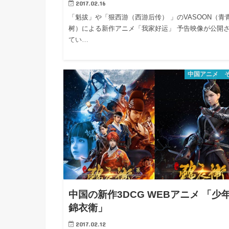
2017.02.16
「魁拔」や「狠西游（西游后传） 」のVASOON（青
树）による新作アニメ「我家好运」 予告映像が公開
てい…
中国アニメ 
中国の新作3DCG WEBアニメ 「少
錦衣衛」
2017.02.12