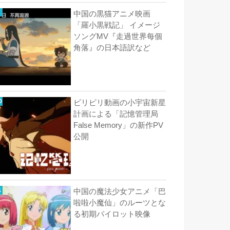
中国の黒猫アニメ映画
「羅小黒戦記」 イメージ
ソングMV『走過世界每個
角落』の日本語訳など
ビリビリ動画の小宇宙新星
計画による「記憶管理局
False Memory」の新作PV
公開
中国の魔法少女アニメ「巴
啦啦小魔仙」のルーツとな
る初期パイロット映像