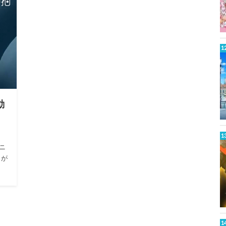
動
ニ
メが