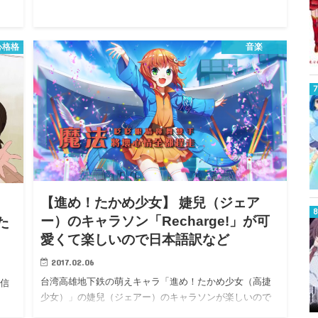
心格格
音楽
【進め！たかめ少女】 婕兒（ジェア
ー）のキャラソン「Recharge!」が可
た
愛くて楽しいので日本語訳など
2017.02.06
台湾高雄地下鉄の萌えキャラ「進め！たかめ少女（高捷
配信
少女）」の婕兒（ジェアー）のキャラソンが楽しいので
日本語訳な…