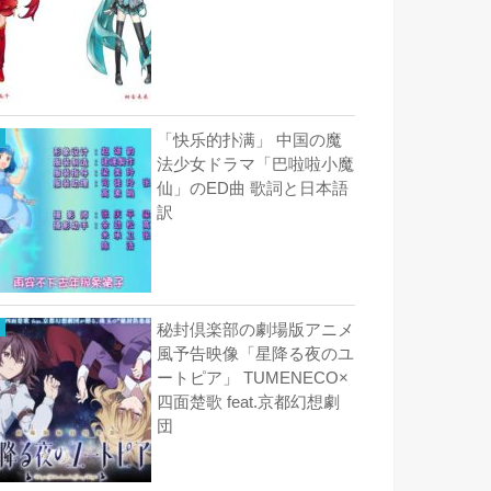
「快乐的扑满」 中国の魔
法少女ドラマ「巴啦啦小魔
仙」のED曲 歌詞と日本語
訳
秘封倶楽部の劇場版アニメ
風予告映像「星降る夜のユ
ートピア」 TUMENECO×
四面楚歌 feat.京都幻想劇
団