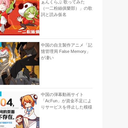
ぁんくらぶ 歌ってみた
（一二粉絲俱樂部）」の歌
詞と読み仮名
中国の自主製作アニメ「記
憶管理局 False Memory」
が凄い
中国の弾幕動画サイト
「AcFun」が資金不足によ
りサービスを停止した模様