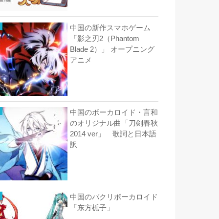
中国の新作スマホゲーム
「影之刃2（Phantom
Blade 2）」 オープニング
アニメ
中国のボーカロイド・言和
のオリジナル曲「刀剣春秋
2014 ver」 歌詞と日本語
訳
中国のパクリボーカロイド
「东方栀子」