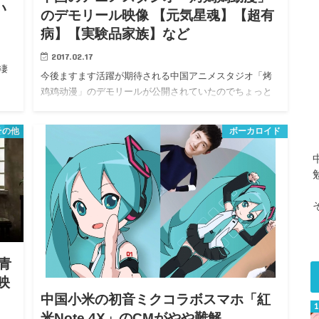
い
のデモリール映像 【元気星魂】【超有
病】【実験品家族】など
2017.02.17
凄
今後ますます活躍が期待される中国アニメスタジオ「烤
鸡鸡动漫」のデモリールが公開されていたのでちょっと
メモ書き。…
その他
ボーカロイド
青
映
中国小米の初音ミクコラボスマホ「紅
米Note 4X」のCMがやや難解