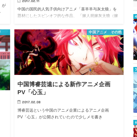
2017.02.11
」が
中国の国民的人気子供向けアニメ「喜羊羊与灰太狼」を
い
題材にしたスピンオフ的な作品、 「嫁人就嫁灰太狼（嫁
ぐのなら…
メ
中国アニメ その他
中国博睿芸遠による新作アニメ企画
PV「心玉」
2017.02.08
博睿芸远という中国のアニメ企業によるアニメ企画
PV「心玉」が公開されていたので少しメモ書き
品