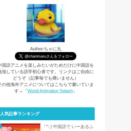
Author:ちゃに丸
中国語アニメを楽しみたいがためだけに中国語を
勉強している語学初心者です。リンクはご自由に
どうぞ（記事毎でも構いません）
その他海外アニメについてはこちらで書いていま
す→「
World Animation Splash
」
人気記事ランキング
「*: ) 中国語で いーあるふ