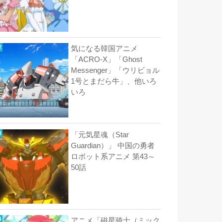
気になる韓国アニメ
「ACRO-X」「Ghost
Messenger」「ウリビョル
1号とまだら牛」、他いろ
いろ
「元気星魂（Star
Guardian）」 中国の勇者
ロボット系アニメ 第43～
50話
アニメ「磁星骑士（ミック