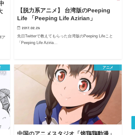
中
【脱力系アニメ】 台湾版のPeeping
大
Life 「Peeping Life Azirian」
2017.02.26
先日Twitterで教えてもらった台湾版のPeeping Lifeこと
Mア
「Peeping Life Aziria…
メ
アニメ
中国のアニメスタジオ「烤鶏鶏動漫」