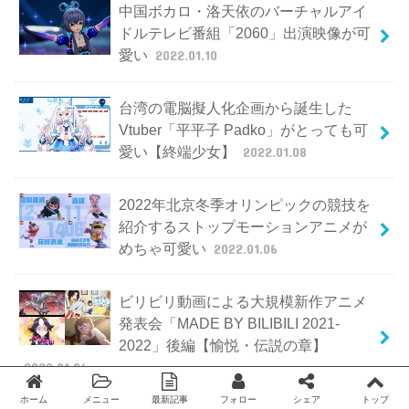
中国ボカロ・洛天依のバーチャルアイ
ドルテレビ番組「2060」出演映像が可
愛い
2022.01.10
台湾の電脳擬人化企画から誕生した
Vtuber「平平子 Padko」がとっても可
愛い【終端少女】
2022.01.08
2022年北京冬季オリンピックの競技を
紹介するストップモーションアニメが
めちゃ可愛い
2022.01.06
ビリビリ動画による大規模新作アニメ
発表会「MADE BY BILIBILI 2021-
2022」後編【愉悦・伝説の章】
2022.01.04
ホーム
メニュー
最新記事
フォロー
シェア
トップ
Twitter
facebook