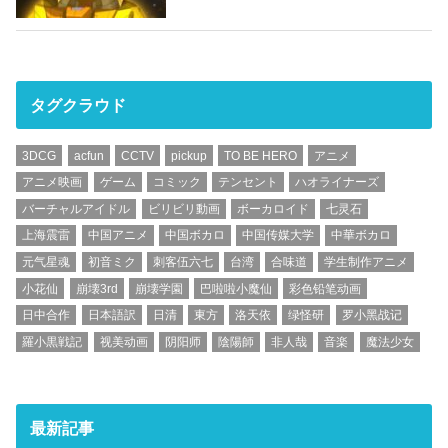
タグクラウド
3DCG
acfun
CCTV
pickup
TO BE HERO
アニメ
アニメ映画
ゲーム
コミック
テンセント
ハオライナーズ
バーチャルアイドル
ビリビリ動画
ボーカロイド
七灵石
上海震雷
中国アニメ
中国ボカロ
中国传媒大学
中華ボカロ
元气星魂
初音ミク
刺客伍六七
台湾
合味道
学生制作アニメ
小花仙
崩壊3rd
崩壊学園
巴啦啦小魔仙
彩色铅笔动画
日中合作
日本語訳
日清
東方
洛天依
绿怪研
罗小黑战记
羅小黒戦記
视美动画
阴阳师
陰陽師
非人哉
音楽
魔法少女
最新記事