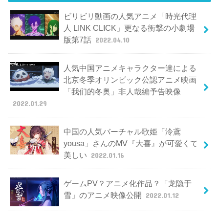
ビリビリ動画の人気アニメ「時光代理
人 LINK CLICK」更なる衝撃の小劇場
版第7話
2022.04.10
人気中国アニメキャラクター達による
北京冬季オリンピック公認アニメ映画
「我们的冬奥」非人哉編予告映像
2022.01.29
中国の人気バーチャル歌姫「泠鳶
yousa」さんのMV『大喜』が可愛くて
美しい
2022.01.16
ゲームPV？アニメ化作品？「龙隐于
雪」のアニメ映像公開
2022.01.12