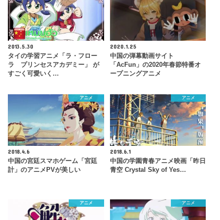
2013.5.30
2020.1.25
タイの学習アニメ「ラ・フロー
中国の弾幕動画サイト
ラ プリンセスアカデミー」 が
「AcFun」の2020年春節特番オ
すごく可愛いく…
ープニングアニメ
アニメ
アニメ
2018.4.6
2018.6.1
中国の宮廷スマホゲーム「宮廷
中国の学園青春アニメ映画「昨日
計」のアニメPVが美しい
青空 Crystal Sky of Yes…
アニメ
アニメ