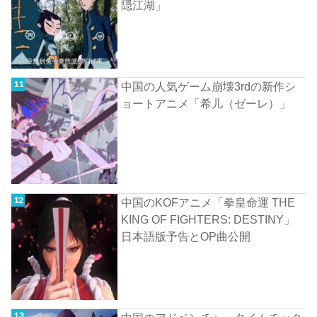
隠江湖」
中国の人気ゲーム崩壊3rdの新作シ
ョートアニメ「希儿（ゼーレ）」
中国のKOFアニメ「拳皇命運 THE
KING OF FIGHTERS: DESTINY」
日本語版予告とOP曲公開