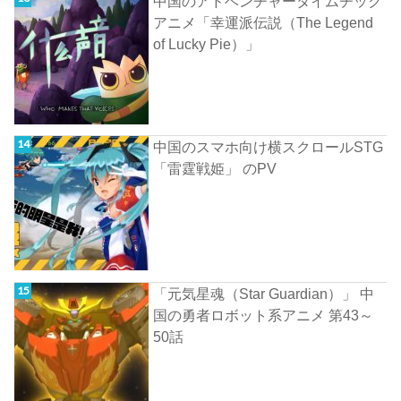
中国のアドベンチャータイムチック
アニメ「幸運派伝説（The Legend
of Lucky Pie）」
中国のスマホ向け横スクロールSTG
「雷霆戦姫」 のPV
「元気星魂（Star Guardian）」 中
国の勇者ロボット系アニメ 第43～
50話