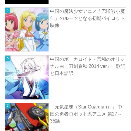
中国の魔法少女アニメ「巴啦啦小魔
仙」のルーツとなる初期パイロット
映像
中国のボーカロイド・言和のオリジ
ナル曲「刀剣春秋 2014 ver」 歌詞
と日本語訳
「元気星魂（Star Guardian）」 中
国の勇者ロボット系アニメ 第27～
35話