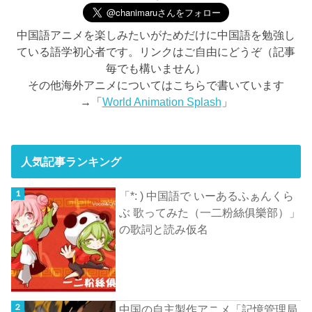
中国語アニメを楽しみたいがためだけに中国語を勉強し
ている語学初心者です。リンクはご自由にどうぞ（記事
毎でも構いません）
その他海外アニメについてはこちらで書いています
→「
World Animation Splash
」
人気記事ランキング
「*: ) 中国語で いーあるふぁんくら
ぶ 歌ってみた（一二粉絲俱樂部）」
の歌詞と読み仮名
中国の自主製作アニメ「記憶管理局