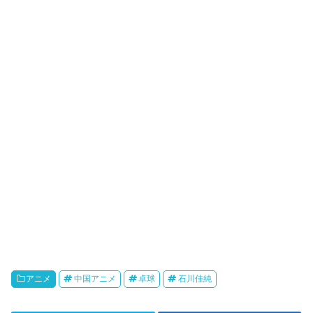
k
r
o
i
k
b
o
アニメ
中国アニメ
卓球
石川佳純