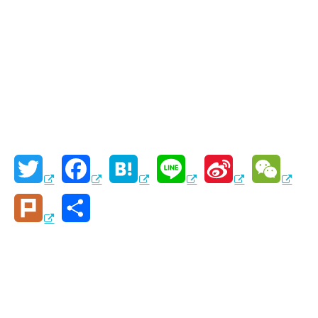
T
F
H
L
S
W
w
a
a
i
i
e
P
共
i
c
t
n
n
C
l
有
t
e
e
e
a
h
u
t
b
n
W
a
r
e
o
a
e
t