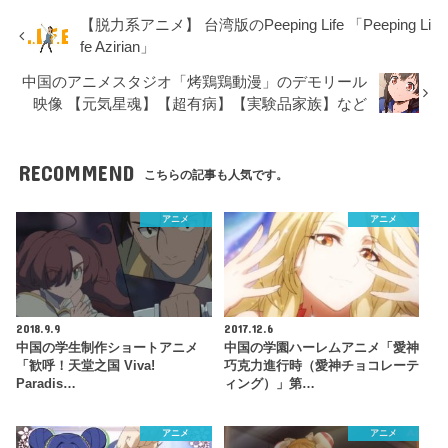
【脱力系アニメ】 台湾版のPeeping Life 「Peeping Li
fe Azirian」
中国のアニメスタジオ「烤鶏鶏動漫」のデモリール
映像 【元気星魂】【超有病】【実験品家族】など
RECOMMEND
こちらの記事も人気です。
アニメ
アニメ
2018.9.9
2017.12.6
中国の学生制作ショートアニメ
中国の学園ハーレムアニメ「愛神
「歓呼！天堂之国 Viva!
巧克力進行時（愛神チョコレーテ
Paradis…
ィング）」第…
アニメ
アニメ