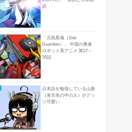
訳
「元気星魂（Star
Guardian）」 中国の勇者
ロボット系アニメ 第27～
35話
日本語を勉強している山新
（洛天依の中の人）がクッ
ソ可愛い