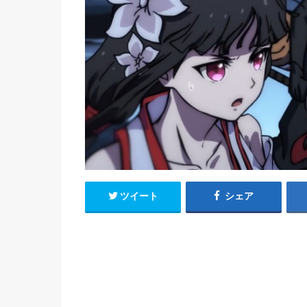
h
u
有
e
a
r
i
t
k
b
o
ツイート
シェア