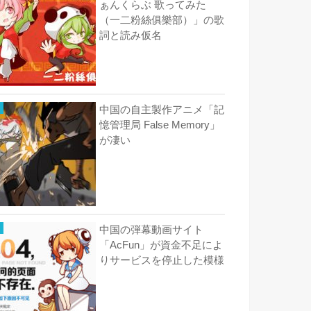
ぁんくらぶ 歌ってみた
（一二粉絲俱樂部）」の歌
詞と読み仮名
中国の自主製作アニメ「記
憶管理局 False Memory」
が凄い
中国の弾幕動画サイト
「AcFun」が資金不足によ
りサービスを停止した模様