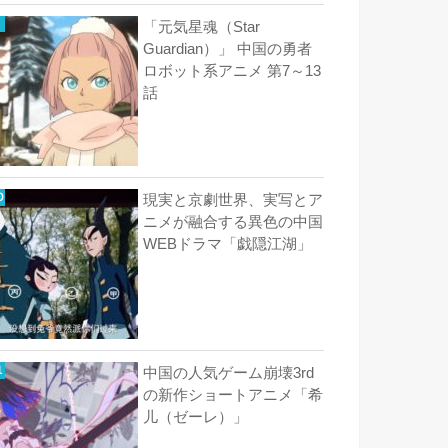
「元気星魂（Star
Guardian）」 中国の勇者
ロボット系アニメ 第7～13
話
現実と京劇世界、実写とア
ニメが融合する異色の中国
WEBドラマ「戯隠江湖」
中国の人気ゲーム崩壊3rd
の新作ショートアニメ「希
儿（ゼーレ）」