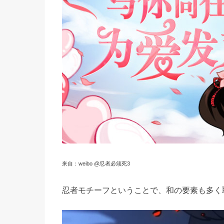
来自：weibo @忍者必须死3
忍者モチーフということで、和の要素も多く