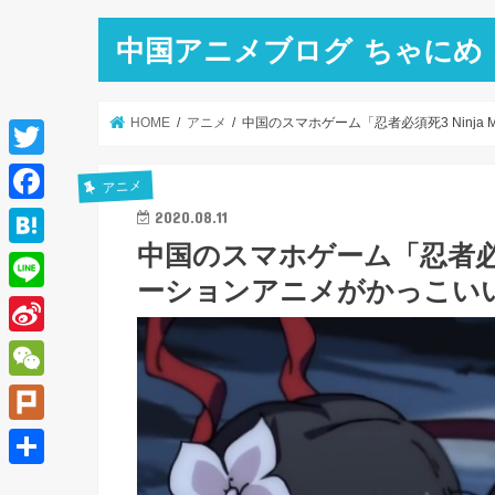
中国アニメブログ ちゃにめ
HOME
アニメ
中国のスマホゲーム「忍者必須死3 Ninja 
T
アニメ
w
F
2020.08.11
i
中国のスマホゲーム「忍者必須死3 
a
H
t
ーションアニメがかっこい
c
a
L
t
e
t
i
e
S
b
e
n
r
i
o
W
n
e
n
o
e
a
P
a
k
C
l
共
W