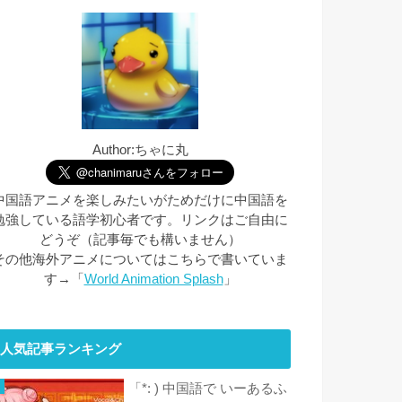
Author:ちゃに丸
中国語アニメを楽しみたいがためだけに中国語を
勉強している語学初心者です。リンクはご自由に
どうぞ（記事毎でも構いません）
その他海外アニメについてはこちらで書いていま
す→「
World Animation Splash
」
人気記事ランキング
「*: ) 中国語で いーあるふ