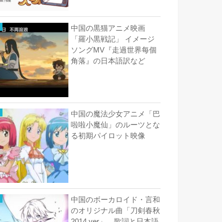
中国の黒猫アニメ映画
「羅小黒戦記」 イメージ
ソングMV『走過世界每個
角落』の日本語訳など
中国の魔法少女アニメ「巴
啦啦小魔仙」のルーツとな
る初期パイロット映像
中国のボーカロイド・言和
のオリジナル曲「刀剣春秋
2014 ver」 歌詞と日本語