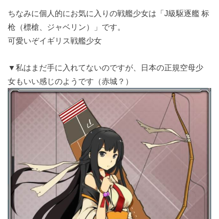
ちなみに個人的にお気に入りの戦艦少女は「J級駆逐艦 标
枪（標槍、ジャベリン）」です。
可愛いぞイギリス戦艦少女
▼私はまだ手に入れてないのですが、日本の正規空母少
女もいい感じのようです（赤城？）