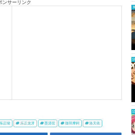
ポンサーリンク
C
u
h
r
W
a
k
t
乐正绫
乐正龙牙
墨清弦
徵羽摩柯
洛天依