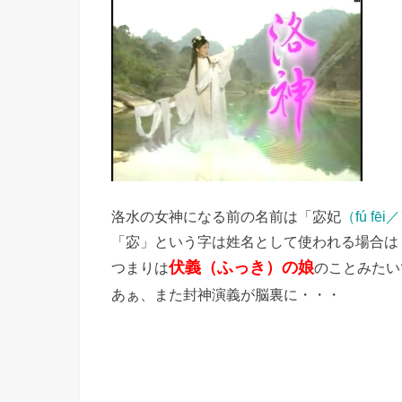
洛水の女神になる前の名前は「宓妃
（fú f
「宓」という字は姓名として使われる場合は
伏義（ふっき）の娘
つまりは
のことみたい
あぁ、また封神演義が脳裏に・・・