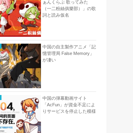
ぁんくらぶ 歌ってみた
（一二粉絲俱樂部）」の歌
詞と読み仮名
中国の自主製作アニメ「記
憶管理局 False Memory」
が凄い
中国の弾幕動画サイト
「AcFun」が資金不足によ
りサービスを停止した模様