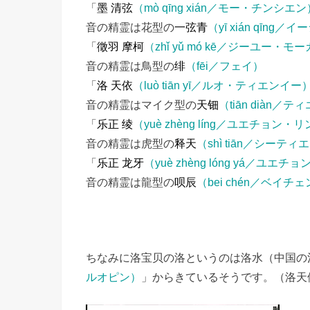
「
墨 清弦
（mò qīng xián／モー・チンシエン
音の精霊は花型の
一弦青
（yī xián qīng
「
徵羽 摩柯
（zhǐ yǔ mó kē／ジーユー・モ
音の精霊は鳥型の
绯
（fēi／フェイ）
「
洛 天依
（luò tiān yī／ルオ・ティエンイー
音の精霊はマイク型の
天钿
（tiān diàn／
「
乐正 绫
（yuè zhèng líng／ユエチョン・
音の精霊は虎型の
释天
（shì tiān／シーティ
「
乐正 龙牙
（yuè zhèng lóng yá／ユエ
音の精霊は龍型の
呗辰
（bei chén／ベイチ
ちなみに洛宝贝の洛というのは洛水（中国の
ルオピン）
」からきているそうです。（洛天