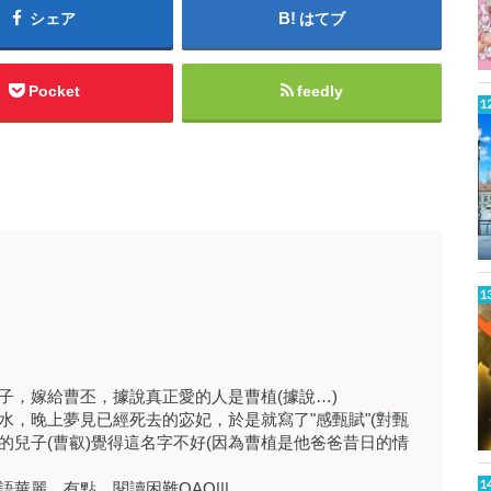
シェア
はてブ
Pocket
feedly
子，嫁給曹丕，據說真正愛的人是曹植(據說…)
，晚上夢見已經死去的宓妃，於是就寫了"感甄賦"(對甄
宓的兒子(曹叡)覺得這名字不好(因為曹植是他爸爸昔日的情
華麗，有點…閱讀困難OAO|||