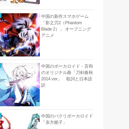
中国の新作スマホゲーム
「影之刃2（Phantom
Blade 2）」 オープニング
アニメ
中国のボーカロイド・言和
のオリジナル曲「刀剣春秋
2014 ver」 歌詞と日本語
訳
中国のパクリボーカロイド
「东方栀子」