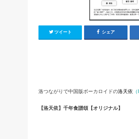
h
u
有
e
a
r
i
t
k
b
ツイート
シェア
o
洛つながりで中国版ボーカロイドの
洛天依
（
【洛天依】千年食譜頌【オリジナル】