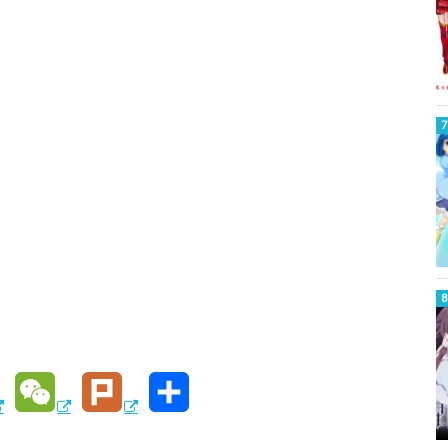
W
P
共
e
l
有