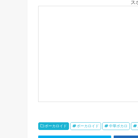
ス
i
c
t
n
n
t
e
e
e
a
t
b
n
e
o
a
e
r
o
i
k
b
o
ボーカロイド
ボーカロイド
中華ボカロ