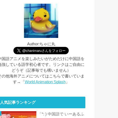
Author:ちゃに丸
中国語アニメを楽しみたいがためだけに中国語を
勉強している語学初心者です。リンクはご自由に
どうぞ（記事毎でも構いません）
その他海外アニメについてはこちらで書いていま
す→「
World Animation Splash
」
人気記事ランキング
「*: ) 中国語で いーあるふ