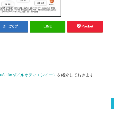
はてブ
LINE
Pocket
luò tiān yī／ルオティエンイー）
を紹介しておきます