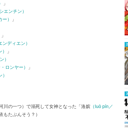
）
」
／イーシエンチン）
ーカー）
」
）
」
ティエンディエン）
リン）
」
エン）
チョン・ロンヤー）
」
ェン）
河川の一つ）で溺死して女神となった「洛嫔
（luò pín／
依もたぶんそう？）