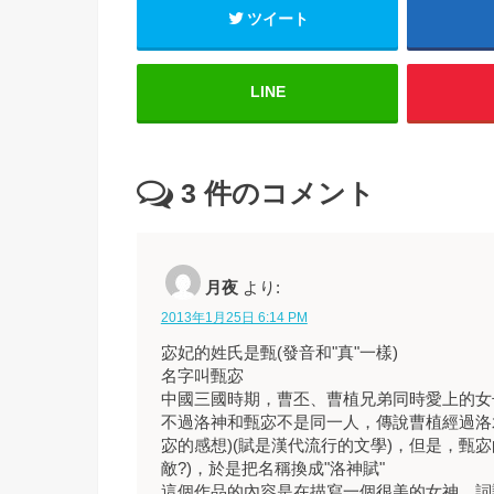
ツイート
LINE
3
件のコメント
月夜
より:
2013年1月25日 6:14 PM
宓妃的姓氏是甄(發音和"真"一樣)
名字叫甄宓
中國三國時期，曹丕、曹植兄弟同時愛上的女
不過洛神和甄宓不是同一人，傳說曹植經過洛水
宓的感想)(賦是漢代流行的文學)，但是，甄
敵?)，於是把名稱換成"洛神賦"
這個作品的內容是在描寫一個很美的女神，詞語