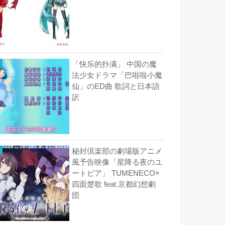
「快乐的扑满」 中国の魔
法少女ドラマ「巴啦啦小魔
仙」のED曲 歌詞と日本語
訳
秘封倶楽部の劇場版アニメ
風予告映像「星降る夜のユ
ートピア」 TUMENECO×
四面楚歌 feat.京都幻想劇
団