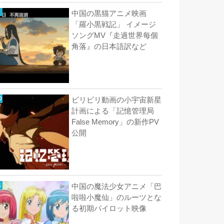
中国の黒猫アニメ映画
「羅小黒戦記」 イメージ
ソングMV『走過世界每個
角落』の日本語訳など
ビリビリ動画の小宇宙新星
計画による「記憶管理局
False Memory」の新作PV
公開
中国の魔法少女アニメ「巴
啦啦小魔仙」のルーツとな
る初期パイロット映像