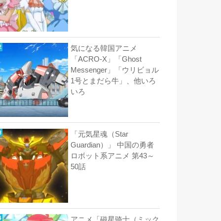
気になる韓国アニメ
「ACRO-X」「Ghost
Messenger」「ウリビョル
1号とまだら牛」、他いろ
いろ
「元気星魂（Star
Guardian）」 中国の勇者
ロボット系アニメ 第43～
50話
アニメ「磁星骑士（ミック