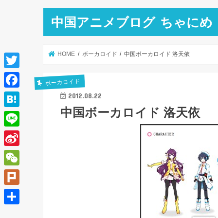
中国アニメブログ ちゃにめ
HOME
ボーカロイド
中国ボーカロイド 洛天依
T
ボーカロイド
w
F
2012.08.22
i
中国ボーカロイド 洛天依
a
H
t
c
a
L
t
e
t
i
e
S
b
e
n
r
i
o
W
n
e
n
o
e
a
P
a
k
C
l
共
W