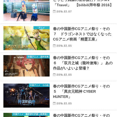
「Travel」 【bilibili拜年祭 2016】
2016.03.07
アニメ
春の中国新作CGアニメ祭り・その
７ ドラゴンネストではなくなった
CGアニメ映画「精霊王座」
2016.03.05
中国アニメ 龙吟沧海
春の中国新作CGアニメ祭り・その
６ 「双月之城（龍吟滄海）」 あの
作品がいよいよ登場？
2016.03.05
中国アニメ その他
春の中国新作CGアニメ祭り・その
５ 「異次元戦神 CYBER
HUNTER」
2016.03.05
中国アニメ 精灵梦叶罗丽（夜萝莉）
春の中国新作CGアニメ祭り・その