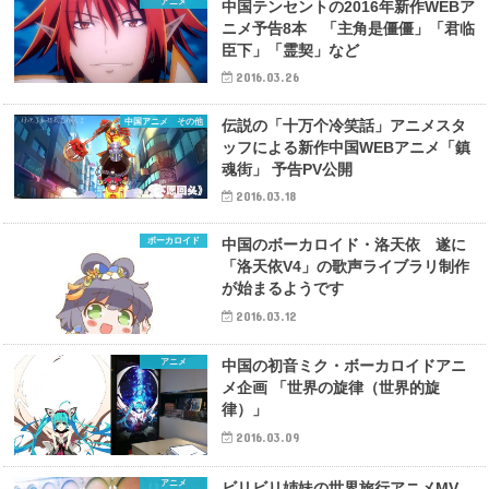
アニメ
中国テンセントの2016年新作WEBア
ニメ予告8本 「主角是僵僵」「君临
臣下」「霊契」など
2016.03.26
中国アニメ その他
伝説の「十万个冷笑話」アニメスタ
ッフによる新作中国WEBアニメ「鎮
魂街」 予告PV公開
2016.03.18
ボーカロイド
中国のボーカロイド・洛天依 遂に
「洛天依V4」の歌声ライブラリ制作
が始まるようです
2016.03.12
アニメ
中国の初音ミク・ボーカロイドアニ
メ企画 「世界の旋律（世界的旋
律）」
2016.03.09
アニメ
ビリビリ姉妹の世界旅行アニメMV