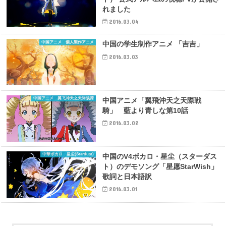
れました
2016.03.04
中国アニメ 個人製作アニメ
中国の学生制作アニメ 「吉吉」
2016.03.03
中国アニメ 翼飞冲天之天际战骑
中国アニメ「翼飛沖天之天際戦
騎」 藍より青しな第10話
2016.03.02
中華ボカロ 星尘(Stardust)
中国のV4ボカロ・星尘（スターダス
ト）のデモソング「星愿StarWish」
歌詞と日本語訳
2016.03.01