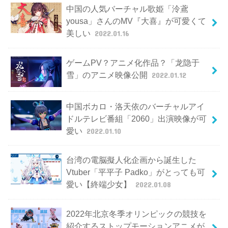
中国の人気バーチャル歌姫「泠鳶
yousa」さんのMV『大喜』が可愛くて
美しい
2022.01.16
ゲームPV？アニメ化作品？「龙隐于
雪」のアニメ映像公開
2022.01.12
中国ボカロ・洛天依のバーチャルアイ
ドルテレビ番組「2060」出演映像が可
愛い
2022.01.10
台湾の電脳擬人化企画から誕生した
Vtuber「平平子 Padko」がとっても可
愛い【終端少女】
2022.01.08
2022年北京冬季オリンピックの競技を
紹介するストップモーションアニメが