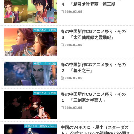
４ 「精灵梦叶罗丽 第三期」
2016.03.05
中国アニメ その他
春の中国新作CGアニメ祭り・その
３ 「太乙仙魔録之霊飛紀」
2016.03.05
中国アニメ その他
春の中国新作CGアニメ祭り・その
２ 「墓王之王」
2016.03.05
中国アニメ その他
春の中国新作CGアニメ祭り・その
１ 「三剣豪之半面人」
2016.03.05
中華ボカロ 星尘(Stardust)
中国のV4ボカロ・星尘（スターダス
ト） 公式アルバムの視聴PVが公開さ