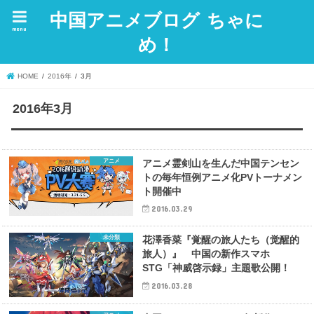
中国アニメブログ ちゃに
menu
め！
HOME
2016年
3月
2016年3月
アニメ
アニメ霊剣山を生んだ中国テンセン
トの毎年恒例アニメ化PVトーナメン
ト開催中
2016.03.29
未分類
花澤香菜『覚醒の旅人たち（觉醒的
旅人）』 中国の新作スマホ
STG「神威啓示録」主題歌公開！
2016.03.28