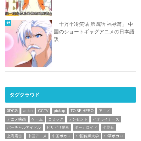
「十万个冷笑话 第四話 福禄篇」 中
国のショートギャグアニメの日本語
訳
タグクラウド
3DCG
acfun
CCTV
pickup
TO BE HERO
アニメ
アニメ映画
ゲーム
コミック
テンセント
ハオライナーズ
バーチャルアイドル
ビリビリ動画
ボーカロイド
七灵石
上海震雷
中国アニメ
中国ボカロ
中国传媒大学
中華ボカロ