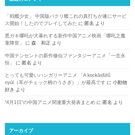
「戦艦少女」 中国版パクリ艦これの真打ちが遂にサービ
ス開始！したのでプレイしてみた
に
匿名
より
悪ガキ哪吒が大暴れする新作中国アニメ映画「哪吒之魔
童降世」
に
森 和正
より
中国テンセントの新作修仙ファンタジーアニメ「一念永
恒」
に
匿名
より
とっても可愛いハンガリーアニメ 「A kockásfülű
nyúl（耳がチェック柄のうさぎ）」が最高です
に
小動物
好き
より
“4月1日”の中国アニメ関連重大発表まとめ
に
匿名
より
アーカイブ