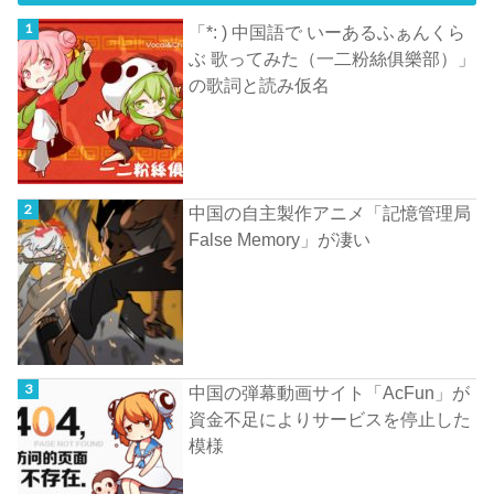
「*: ) 中国語で いーあるふぁんくら
ぶ 歌ってみた（一二粉絲俱樂部）」
の歌詞と読み仮名
中国の自主製作アニメ「記憶管理局
False Memory」が凄い
中国の弾幕動画サイト「AcFun」が
資金不足によりサービスを停止した
模様