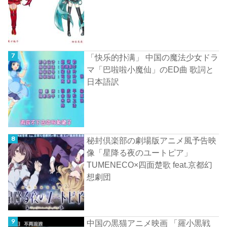
「快乐的扑满」 中国の魔法少女ドラ
マ「巴啦啦小魔仙」のED曲 歌詞と
日本語訳
秘封倶楽部の劇場版アニメ風予告映
像「星降る夜のユートピア」
TUMENECO×四面楚歌 feat.京都幻
想劇団
中国の黒猫アニメ映画 「羅小黒戦