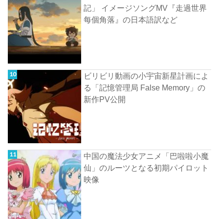
記」 イメージソングMV『走過世界
每個角落』の日本語訳など
ビリビリ動画の小宇宙新星計画によ
る「記憶管理局 False Memory」の
新作PV公開
中国の魔法少女アニメ「巴啦啦小魔
仙」のルーツとなる初期パイロット
映像