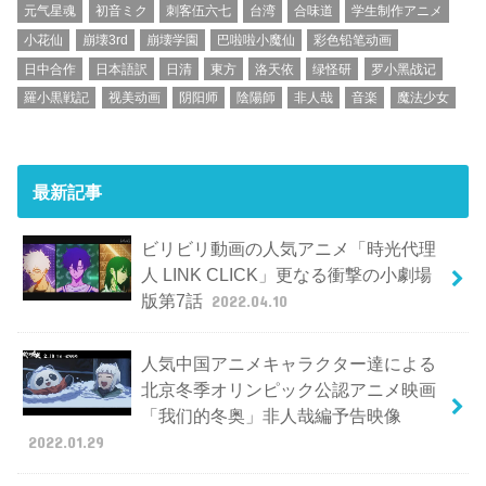
元气星魂
初音ミク
刺客伍六七
台湾
合味道
学生制作アニメ
小花仙
崩壊3rd
崩壊学園
巴啦啦小魔仙
彩色铅笔动画
日中合作
日本語訳
日清
東方
洛天依
绿怪研
罗小黑战记
羅小黒戦記
视美动画
阴阳师
陰陽師
非人哉
音楽
魔法少女
最新記事
ビリビリ動画の人気アニメ「時光代理
人 LINK CLICK」更なる衝撃の小劇場
版第7話
2022.04.10
人気中国アニメキャラクター達による
北京冬季オリンピック公認アニメ映画
「我们的冬奥」非人哉編予告映像
2022.01.29