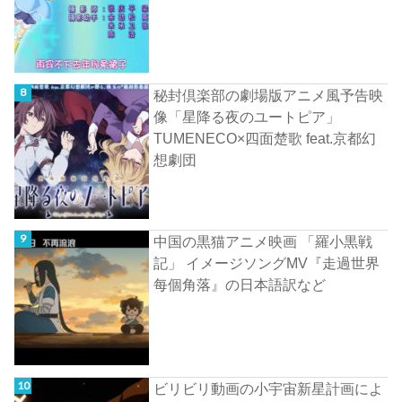
秘封倶楽部の劇場版アニメ風予告映
像「星降る夜のユートピア」
TUMENECO×四面楚歌 feat.京都幻
想劇団
中国の黒猫アニメ映画 「羅小黒戦
記」 イメージソングMV『走過世界
每個角落』の日本語訳など
ビリビリ動画の小宇宙新星計画によ