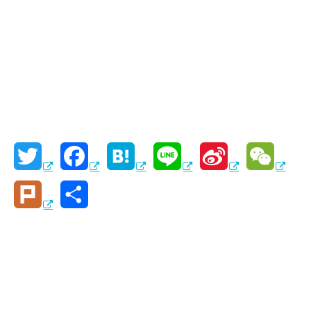
T
F
H
L
S
W
w
a
a
i
i
e
P
共
i
c
t
n
n
C
l
有
t
e
e
e
a
h
u
t
b
n
W
a
r
e
o
a
e
t
k