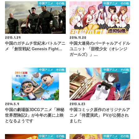
中国アニメ その他
中国アニメ その他
2015.1.29
2016.11.20
中国のガチムチ世紀末バトルアニ
中国大連発のバーチャルアイドル
メ 「創世戦紀 Genesis Fight…
ユニット 「甜橙少女（オレンジ
ガールズ）」…
中国アニメ その他
中国アニメ その他
2014.5.9
2013.6.23
中国の劇場版3DCGアニメ「神秘
中国コミック原作のオリジナルア
世界歴険記2」が今年の夏に上映
ニメ「侍霊演武」 PVが公開され
となるようです
ました
中国アニメ その他
中国アニメ その他