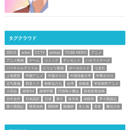
タグクラウド
3DCG
acfun
CCTV
pickup
TO BE HERO
アニメ
アニメ映画
ゲーム
コミック
テンセント
ハオライナーズ
バーチャルアイドル
ビリビリ動画
ボーカロイド
七灵石
上海震雷
中国アニメ
中国ボカロ
中国传媒大学
中華ボカロ
元气星魂
初音ミク
刺客伍六七
台湾
合味道
学生制作アニメ
小花仙
崩壊3rd
崩壊学園
巴啦啦小魔仙
彩色铅笔动画
日中合作
日本語訳
日清
東方
洛天依
绿怪研
罗小黑战记
羅小黒戦記
视美动画
阴阳师
陰陽師
非人哉
音楽
魔法少女