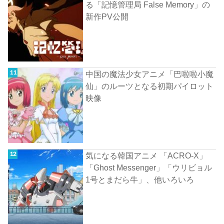
る「記憶管理局 False Memory」の
新作PV公開
中国の魔法少女アニメ「巴啦啦小魔
仙」のルーツとなる初期パイロット
映像
気になる韓国アニメ 「ACRO-X」
「Ghost Messenger」「ウリビョル
1号とまだら牛」、他いろいろ