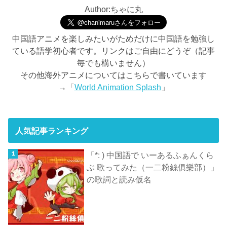
Author:ちゃに丸
中国語アニメを楽しみたいがためだけに中国語を勉強し
ている語学初心者です。リンクはご自由にどうぞ（記事
毎でも構いません）
その他海外アニメについてはこちらで書いています
→「
World Animation Splash
」
人気記事ランキング
「*: ) 中国語で いーあるふぁんくら
ぶ 歌ってみた（一二粉絲俱樂部）」
の歌詞と読み仮名