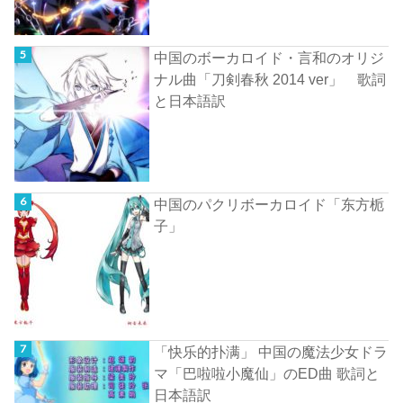
中国のボーカロイド・言和のオリジ
ナル曲「刀剣春秋 2014 ver」 歌詞
と日本語訳
中国のパクリボーカロイド「东方栀
子」
「快乐的扑满」 中国の魔法少女ドラ
マ「巴啦啦小魔仙」のED曲 歌詞と
日本語訳