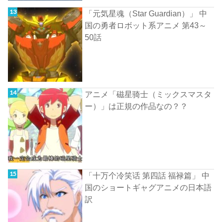
「元気星魂（Star Guardian）」 中
国の勇者ロボット系アニメ 第43～
50話
アニメ「磁星骑士（ミックスマスタ
ー）」は正規の作品なの？？
「十万个冷笑话 第四話 福禄篇」 中
国のショートギャグアニメの日本語
訳