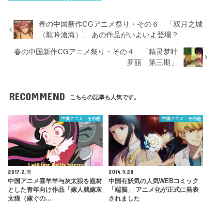
春の中国新作CGアニメ祭り・その６ 「双月之城
（龍吟滄海）」 あの作品がいよいよ登場？
春の中国新作CGアニメ祭り・その４ 「精灵梦叶
罗丽 第三期」
RECOMMEND
こちらの記事も人気です。
中国アニメ その他
中国アニメ その他
2017.2.11
2014.9.28
中国アニメ喜羊羊与灰太狼を題材
中国有妖気の人気WEBコミック
とした青年向け作品「嫁人就嫁灰
「端脳」 アニメ化が正式に発表
太狼（嫁ぐの…
されました