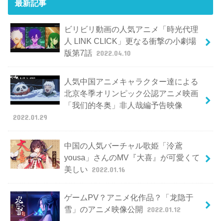
最新記事
ビリビリ動画の人気アニメ「時光代理
人 LINK CLICK」更なる衝撃の小劇場
版第7話
2022.04.10
人気中国アニメキャラクター達による
北京冬季オリンピック公認アニメ映画
「我们的冬奥」非人哉編予告映像
2022.01.29
中国の人気バーチャル歌姫「泠鳶
yousa」さんのMV『大喜』が可愛くて
美しい
2022.01.16
ゲームPV？アニメ化作品？「龙隐于
雪」のアニメ映像公開
2022.01.12