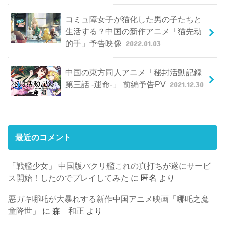
コミュ障女子が猫化した男の子たちと
生活する？中国の新作アニメ「猫先动
的手」予告映像
2022.01.03
中国の東方同人アニメ「秘封活動記録
第三話 -運命-」 前編予告PV
2021.12.30
最近のコメント
「戦艦少女」 中国版パクリ艦これの真打ちが遂にサービ
ス開始！したのでプレイしてみた
に
匿名
より
悪ガキ哪吒が大暴れする新作中国アニメ映画「哪吒之魔
童降世」
に
森 和正
より