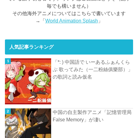
毎でも構いません）
その他海外アニメについてはこちらで書いています
→「
World Animation Splash
」
人気記事ランキング
「*: ) 中国語で いーあるふぁんくら
ぶ 歌ってみた（一二粉絲俱樂部）」
の歌詞と読み仮名
中国の自主製作アニメ「記憶管理局
False Memory」が凄い