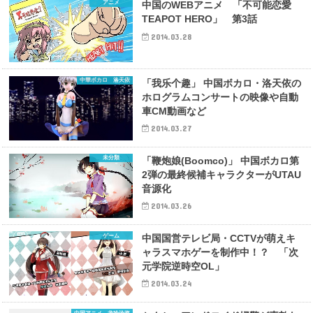
アニメ
中国のWEBアニメ 「不可能恋愛
TEAPOT HERO」 第3話
2014.03.28
中華ボカロ 洛天依
「我乐个趣」 中国ボカロ・洛天依の
ホログラムコンサートの映像や自動
車CM動画など
2014.03.27
未分類
「鞭炮娘(Boomco)」 中国ボカロ第
2弾の最終候補キャラクターがUTAU
音源化
2014.03.26
ゲーム
中国国営テレビ局・CCTVが萌えキ
ャラスマホゲーを制作中！？ 「次
元学院逆時空OL」
2014.03.24