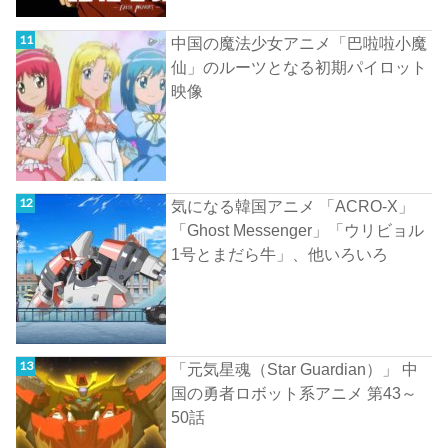
中国の魔法少女アニメ「巴啦啦小魔
仙」のルーツとなる初期パイロット
映像
気になる韓国アニメ 「ACRO-X」
「Ghost Messenger」「ウリビョル
1号とまだら牛」、他いろいろ
「元気星魂（Star Guardian）」 中
国の勇者ロボット系アニメ 第43～
50話