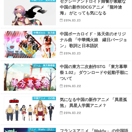
中国アニメ 龙吟沧海
セクシーアンドロイド婦警が素敵な
中国の新作3DCGアニメ 「龍吟滄
海」 がとっても気になる
2014.03.23
中華ボカロ 洛天依
中国ボーカロイド・洛天依のオリジ
ナル曲 「中華燭火娘 縁日バージョ
ン」 歌詞と日本語訳
2014.03.23
ゲーム 東方幕華祭
中国の東方二次創作STG 「東方幕華
祭 1.02」 ダウンロードや起動手順に
ついて
2014.03.22
中国アニメ その他
気になる中国の新作アニメ 「異星孤
煞」 異星人学園アニメ？
2014.03.22
アニメ Wakfu（沃土）
フランスアニメ 「Wakfu」 の中国語