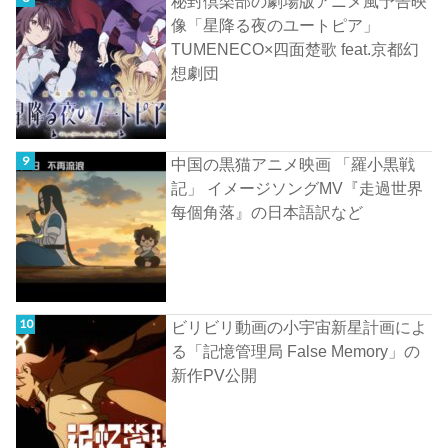
秘封倶楽部の劇場版アニメ風予告映
像「星降る夜のユートピア」
TUMENECO×四面楚歌 feat.京都幻
想劇団
中国の黒猫アニメ映画 「羅小黒戦
記」 イメージソングMV『走過世界
每個角落』の日本語訳など
ビリビリ動画の小宇宙新星計画によ
る「記憶管理局 False Memory」の
新作PV公開