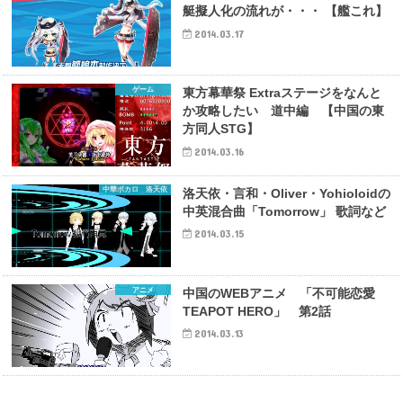
艇擬人化の流れが・・・ 【艦これ】
2014.03.17
ゲーム
東方幕華祭 Extraステージをなんと
か攻略したい 道中編 【中国の東
方同人STG】
2014.03.16
中華ボカロ 洛天依
洛天依・言和・Oliver・Yohioloidの
中英混合曲「Tomorrow」 歌詞など
2014.03.15
アニメ
中国のWEBアニメ 「不可能恋愛
TEAPOT HERO」 第2話
2014.03.13