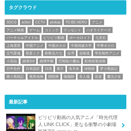
タグクラウド
3DCG
acfun
CCTV
pickup
TO BE HERO
アニメ
アニメ映画
ゲーム
コミック
テンセント
ハオライナーズ
バーチャルアイドル
ビリビリ動画
ボーカロイド
七灵石
上海震雷
中国アニメ
中国ボカロ
中国传媒大学
中華ボカロ
元气星魂
初音ミク
刺客伍六七
台湾
合味道
学生制作アニメ
小花仙
崩壊3rd
崩壊学園
巴啦啦小魔仙
彩色铅笔动画
日中合作
日本語訳
日清
東方
洛天依
绿怪研
罗小黑战记
羅小黒戦記
视美动画
阴阳师
陰陽師
非人哉
音楽
魔法少女
最新記事
ビリビリ動画の人気アニメ「時光代理
人 LINK CLICK」更なる衝撃の小劇場