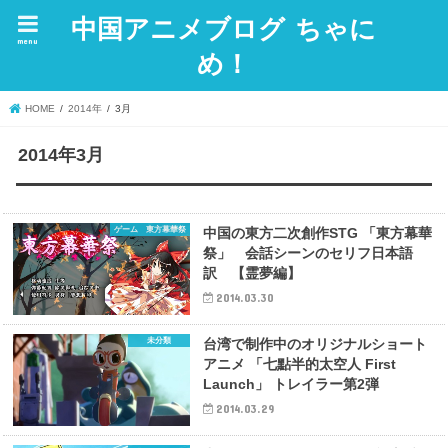
中国アニメブログ ちゃに
menu
め！
HOME
2014年
3月
2014年3月
ゲーム 東方幕華祭
中国の東方二次創作STG 「東方幕華
祭」 会話シーンのセリフ日本語
訳 【霊夢編】
2014.03.30
未分類
台湾で制作中のオリジナルショート
アニメ 「七點半的太空人 First
Launch」 トレイラー第2弾
2014.03.29