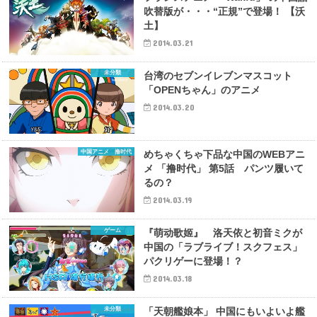
吹替版が・・・“正規”で登場！ 【沃
土】
2014.03.21
未分類
台湾のセブンイレブンマスコット
「OPENちゃん」のアニメ
2014.03.20
中国アニメ 撸时代
めちゃくちゃ下品な中国のWEBアニ
メ 「撸时代」 第5話 パンツ履いて
るの？
2014.03.19
ゲーム
『萌动歌姬』 洛天依と初音ミクが
中国の「ラブライブ！スクフェス」
パクリゲーに登場！？
2014.03.18
未分類
「天朝艦娘本」 中国にもいよいよ艦