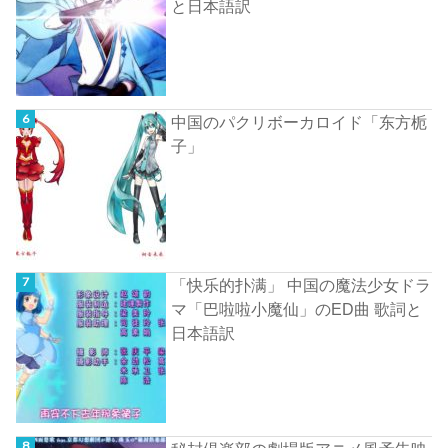
と日本語訳
中国のパクリボーカロイド「东方栀
子」
「快乐的扑满」 中国の魔法少女ドラ
マ「巴啦啦小魔仙」のED曲 歌詞と
日本語訳