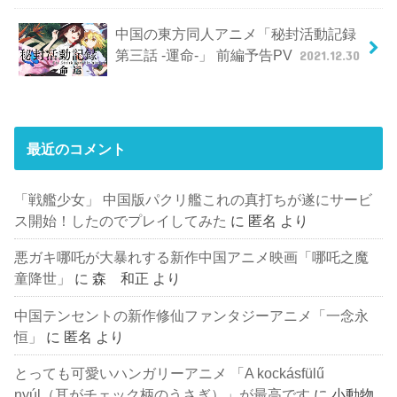
中国の東方同人アニメ「秘封活動記録
第三話 -運命-」 前編予告PV
2021.12.30
最近のコメント
「戦艦少女」 中国版パクリ艦これの真打ちが遂にサービ
ス開始！したのでプレイしてみた
に
匿名
より
悪ガキ哪吒が大暴れする新作中国アニメ映画「哪吒之魔
童降世」
に
森 和正
より
中国テンセントの新作修仙ファンタジーアニメ「一念永
恒」
に
匿名
より
とっても可愛いハンガリーアニメ 「A kockásfülű
nyúl（耳がチェック柄のうさぎ）」が最高です
に
小動物