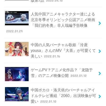
版第7話
2022.04.10
人気中国アニメキャラクター達による
北京冬季オリンピック公認アニメ映画
「我们的冬奥」非人哉編予告映像
2022.01.29
中国の人気バーチャル歌姫「泠鳶
yousa」さんのMV『大喜』が可愛くて
美しい
2022.01.16
ゲームPV？アニメ化作品？「龙隐于
雪」のアニメ映像公開
2022.01.12
中国ボカロ・洛天依のバーチャルアイ
ドルテレビ番組「2060」出演映像が可
愛い
2022.01.10