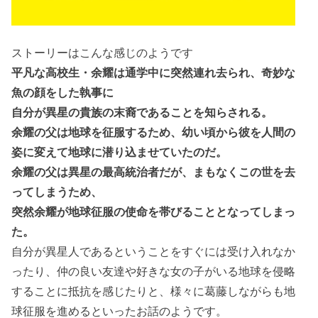
ストーリーはこんな感じのようです
平凡な高校生・余耀は通学中に突然連れ去られ、奇妙な
魚の顔をした執事に
自分が異星の貴族の末裔であることを知らされる。
余耀の父は地球を征服するため、幼い頃から彼を人間の
姿に変えて地球に潜り込ませていたのだ。
余耀の父は異星の最高統治者だが、まもなくこの世を去
ってしまうため、
突然余耀が地球征服の使命を帯びることとなってしまっ
た。
自分が異星人であるということをすぐには受け入れなか
ったり、仲の良い友達や好きな女の子がいる地球を侵略
することに抵抗を感じたりと、様々に葛藤しながらも地
球征服を進めるといったお話のようです。