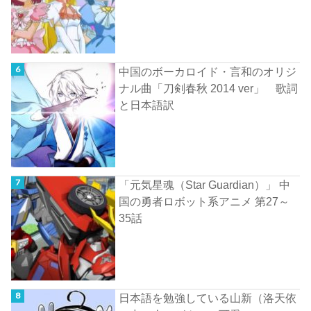
中国のボーカロイド・言和のオリジ
ナル曲「刀剣春秋 2014 ver」 歌詞
と日本語訳
「元気星魂（Star Guardian）」 中
国の勇者ロボット系アニメ 第27～
35話
日本語を勉強している山新（洛天依