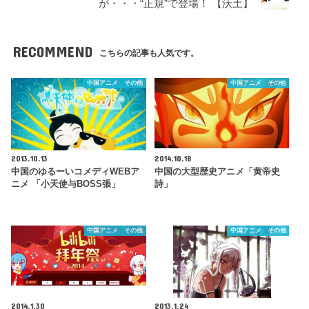
が・・・“正規”で登場！ 【沃土】
RECOMMEND
こちらの記事も人気です。
中国アニメ その他
中国アニメ その他
2013.10.13
2014.10.18
中国のゆるーいコメディWEBア
中国の大型歴史アニメ「黄帝史
ニメ 「小天使与BOSS張」
詩」
中国アニメ その他
中国アニメ その他
2014.1.30
2013.1.24