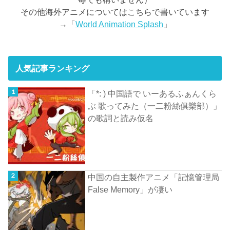
その他海外アニメについてはこちらで書いています
→「
World Animation Splash
」
人気記事ランキング
「*: ) 中国語で いーあるふぁんくら
ぶ 歌ってみた（一二粉絲俱樂部）」
の歌詞と読み仮名
中国の自主製作アニメ「記憶管理局
False Memory」が凄い