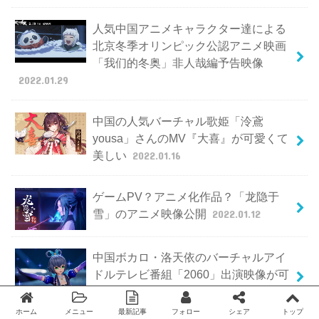
人気中国アニメキャラクター達による
北京冬季オリンピック公認アニメ映画
「我们的冬奥」非人哉編予告映像
2022.01.29
中国の人気バーチャル歌姫「泠鳶
yousa」さんのMV『大喜』が可愛くて
美しい
2022.01.16
ゲームPV？アニメ化作品？「龙隐于
雪」のアニメ映像公開
2022.01.12
中国ボカロ・洛天依のバーチャルアイ
ドルテレビ番組「2060」出演映像が可
愛い
2022.01.10
ホーム
メニュー
最新記事
フォロー
シェア
トップ
Twitter
facebook