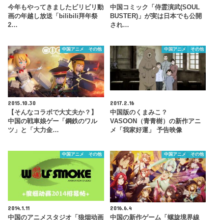
今年もやってきましたビリビリ動
中国コミック「侍霊演武(SOUL
画の年越し放送「bilibili拜年祭
BUSTER)」が実は日本でも公開
2…
され…
中国アニメ その他
中国アニメ その他
2015.10.30
2017.2.16
【そんなコラボで大丈夫か？】
中国版のくまみこ？
中国の戦車娘ゲー「鋼鉄のワル
VASOON（青青樹）の新作アニ
ツ」と「大力金…
メ「我家好運」 予告映像
中国アニメ その他
中国アニメ その他
2014.1.11
2016.6.4
中国のアニメスタジオ「狼烟动画
中国の新作ゲーム「螺旋境界線