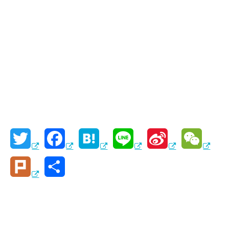
T
F
H
L
S
W
w
a
a
i
i
e
P
共
i
c
t
n
n
C
l
有
t
e
e
e
a
h
u
t
b
n
W
a
r