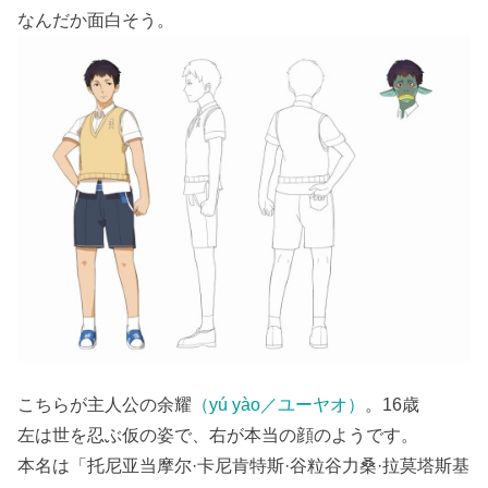
なんだか面白そう。
こちらが主人公の余耀
（yú yào／ユーヤオ）
。16歳
左は世を忍ぶ仮の姿で、右が本当の顔のようです。
本名は「托尼亚当摩尔·卡尼肯特斯·谷粒谷力桑·拉莫塔斯基