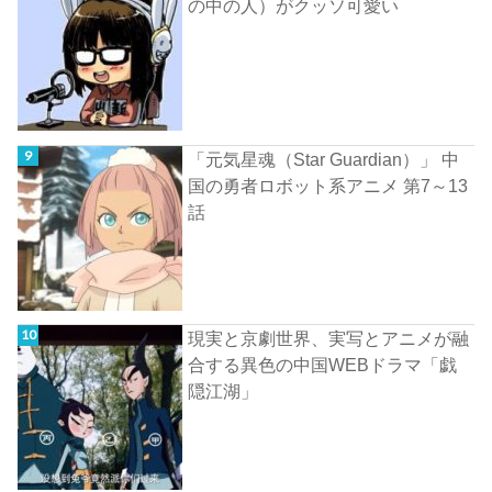
の中の人）がクッソ可愛い
「元気星魂（Star Guardian）」 中
国の勇者ロボット系アニメ 第7～13
話
現実と京劇世界、実写とアニメが融
合する異色の中国WEBドラマ「戯
隠江湖」