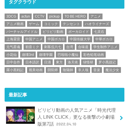
タグクラウド
3DCG
acfun
CCTV
pickup
TO BE HERO
アニメ
アニメ映画
ゲーム
コミック
テンセント
ハオライナーズ
バーチャルアイドル
ビリビリ動画
ボーカロイド
七灵石
上海震雷
中国アニメ
中国ボカロ
中国传媒大学
中華ボカロ
元气星魂
初音ミク
刺客伍六七
台湾
合味道
学生制作アニメ
小花仙
崩壊3rd
崩壊学園
巴啦啦小魔仙
彩色铅笔动画
日中合作
日本語訳
日清
東方
洛天依
绿怪研
罗小黑战记
羅小黒戦記
视美动画
阴阳师
陰陽師
非人哉
音楽
魔法少女
最新記事
ビリビリ動画の人気アニメ「時光代理
人 LINK CLICK」更なる衝撃の小劇場
版第7話
2022.04.10