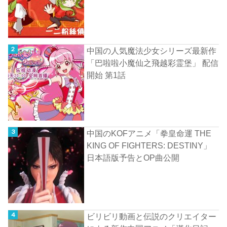
中国の人気魔法少女シリーズ最新作
「巴啦啦小魔仙之飛越彩霊堡」 配信
開始 第1話
中国のKOFアニメ「拳皇命運 THE
KING OF FIGHTERS: DESTINY」
日本語版予告とOP曲公開
ビリビリ動画と伝説のクリエイター