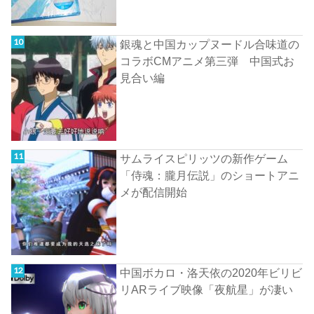
銀魂と中国カップヌードル合味道の
コラボCMアニメ第三弾 中国式お
見合い編
サムライスピリッツの新作ゲーム
「侍魂：朧月伝説」のショートアニ
メが配信開始
中国ボカロ・洛天依の2020年ビリビ
リARライブ映像「夜航星」が凄い