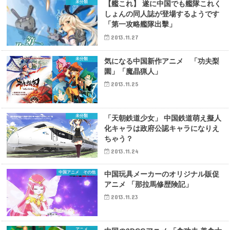
未分類
【艦これ】 遂に中国でも艦隊これく
しょんの同人誌が登場するようです
「第一攻略艦隊出擊」
2013.11.27
未分類
気になる中国新作アニメ 「功夫梨
園」「魔晶猟人」
2013.11.25
未分類
「天朝鉄道少女」 中国鉄道萌え擬人
化キャラは政府公認キャラになりえ
ちゃう？
2013.11.24
中国アニメ その他
中国玩具メーカーのオリジナル販促
アニメ 「那拉馬修歴険記」
2013.11.23
アニメ