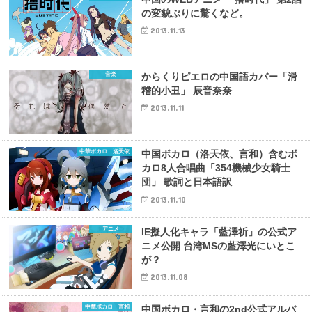
の変貌ぶりに驚くなど。
2013.11.13
音楽
からくりピエロの中国語カバー「滑
稽的小丑」 辰音奈奈
2013.11.11
中華ボカロ 洛天依
中国ボカロ（洛天依、言和）含むボ
カロ8人合唱曲「354機械少女騎士
団」 歌詞と日本語訳
2013.11.10
アニメ
IE擬人化キャラ「藍澤祈」の公式ア
ニメ公開 台湾MSの藍澤光にいとこ
が？
2013.11.08
中華ボカロ 言和
中国ボカロ・言和の2nd公式アルバ