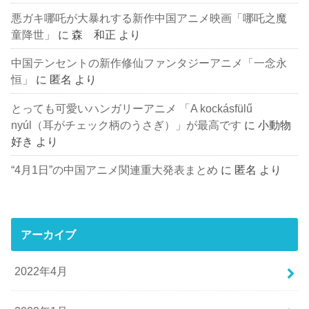
悪ガキ哪吒が大暴れする新作中国アニメ映画「哪吒之魔
童降世」
に
森 和正
より
中国テンセントの新作修仙ファンタジーアニメ「一念永
恒」
に
匿名
より
とっても可愛いハンガリーアニメ 「A kockásfülű
nyúl（耳がチェック柄のうさぎ）」が最高です
に
小動物
好き
より
“4月1日”の中国アニメ関連重大発表まとめ
に
匿名
より
アーカイブ
2022年4月