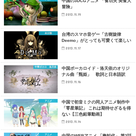
中国の3DCGアニメ 「食功夫 美食大
冒険」
2013.11.19
未分類
台湾のスマホ音ゲー「古樹旋律
Deemo」がとっても可愛くて楽しい
2013.11.17
中華ボカロ 洛天依
中国ボーカロイド・洛天依のオリジ
ナル曲「甄姫」 歌詞と日本語訳
2013.11.16
アニメ
中国で初音ミクの同人アニメ制作中
「零星筆記」 これは期待せざるを得
ない【三色鉛筆動画】
2013.11.14
アニメ
中国のWEBアニメ 「撸时代」 第2話