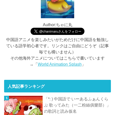
Author:ちゃに丸
中国語アニメを楽しみたいがためだけに中国語を勉強し
ている語学初心者です。リンクはご自由にどうぞ（記事
毎でも構いません）
その他海外アニメについてはこちらで書いています
→「
World Animation Splash
」
人気記事ランキング
「*: ) 中国語で いーあるふぁんくら
ぶ 歌ってみた（一二粉絲俱樂部）」
の歌詞と読み仮名