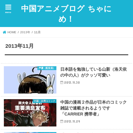
中国アニメブログ ちゃに
menu
め！
HOME
2013年
11月
2013年11月
声優（配音員）
日本語を勉強している山新（洛天依
の中の人）がクッソ可愛い
2013.11.30
中国・台湾コミック
中国の漫画２作品が日本のコミック
雑誌で連載されるようです
「CARRIER 携帯者」
2013.11.29