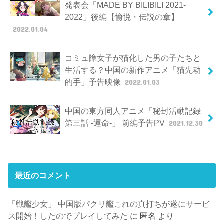
発表会「MADE BY BILIBILI 2021-
2022」後編【愉悦・伝説の章】
2022.01.04
コミュ障女子が猫化した男の子たちと
生活する？中国の新作アニメ「猫先动
的手」予告映像
2022.01.03
中国の東方同人アニメ「秘封活動記録
第三話 -運命-」 前編予告PV
2021.12.30
最近のコメント
「戦艦少女」 中国版パクリ艦これの真打ちが遂にサービ
ス開始！したのでプレイしてみた
に
匿名
より