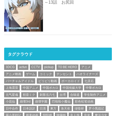
～13話 お尻回
タグクラウド
3DCG
acfun
CCTV
pickup
TO BE HERO
アニメ
アニメ映画
ゲーム
コミック
テンセント
ハオライナーズ
バーチャルアイドル
ビリビリ動画
ボーカロイド
七灵石
上海震雷
中国アニメ
中国ボカロ
中国传媒大学
中華ボカロ
元气星魂
初音ミク
刺客伍六七
台湾
合味道
学生制作アニメ
小花仙
崩壊3rd
崩壊学園
巴啦啦小魔仙
彩色铅笔动画
日中合作
日本語訳
日清
東方
洛天依
绿怪研
罗小黑战记
羅小黒戦記
视美动画
阴阳师
陰陽師
非人哉
音楽
魔法少女