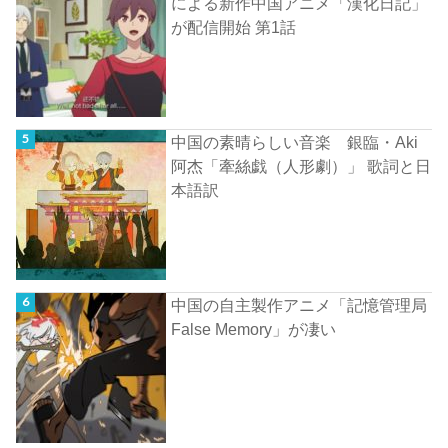
による新作中国アニメ「漢化日記」
が配信開始 第1話
中国の素晴らしい音楽 銀臨・Aki
阿杰「牽絲戯（人形劇）」 歌詞と日
本語訳
中国の自主製作アニメ「記憶管理局
False Memory」が凄い