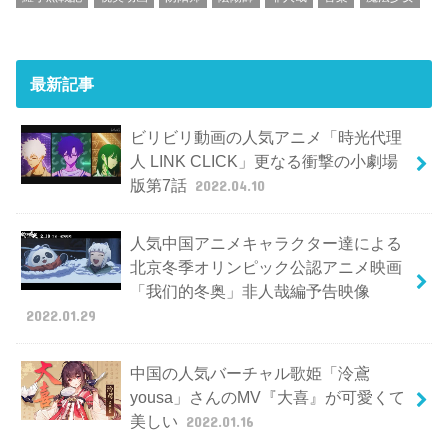
最新記事
ビリビリ動画の人気アニメ「時光代理
人 LINK CLICK」更なる衝撃の小劇場
版第7話
2022.04.10
人気中国アニメキャラクター達による
北京冬季オリンピック公認アニメ映画
「我们的冬奥」非人哉編予告映像
2022.01.29
中国の人気バーチャル歌姫「泠鳶
yousa」さんのMV『大喜』が可愛くて
美しい
2022.01.16