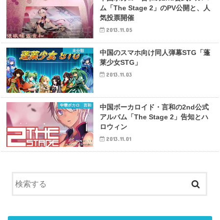
ム「The Stage 2」のPV公開と、人
気投票開催
2013.11.05
未分類
中国のスマホ向け同人弾幕STG「蓬
莱少女STG」
2013.11.03
中華ボカロ 言和
中国ボーカロイド・言和の2nd公式
アルバム「The Stage 2」告知とハ
ロウィン
2013.11.01