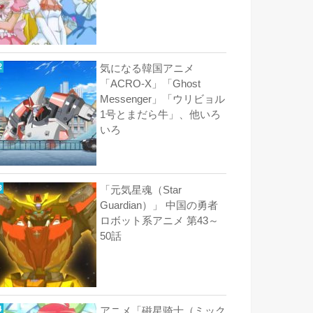
気になる韓国アニメ
「ACRO-X」「Ghost
Messenger」「ウリビョル
1号とまだら牛」、他いろ
いろ
「元気星魂（Star
Guardian）」 中国の勇者
ロボット系アニメ 第43～
50話
アニメ「磁星骑士（ミック