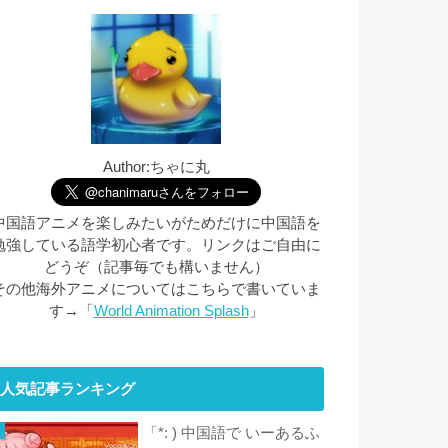
Author:ちゃに丸
中国語アニメを楽しみたいがためだけに中国語を
勉強している語学初心者です。リンクはご自由に
どうぞ（記事毎でも構いません）
その他海外アニメについてはこちらで書いていま
す→「
World Animation Splash
」
人気記事ランキング
「*: ) 中国語で いーあるふ