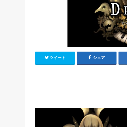
h
u
有
e
a
r
i
t
k
b
o
ツイート
シェア