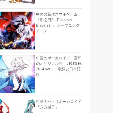
中国の新作スマホゲーム
「影之刃2（Phantom
Blade 2）」 オープニング
アニメ
中国のボーカロイド・言和
のオリジナル曲「刀剣春秋
2014 ver」 歌詞と日本語
訳
中国のパクリボーカロイド
「东方栀子」