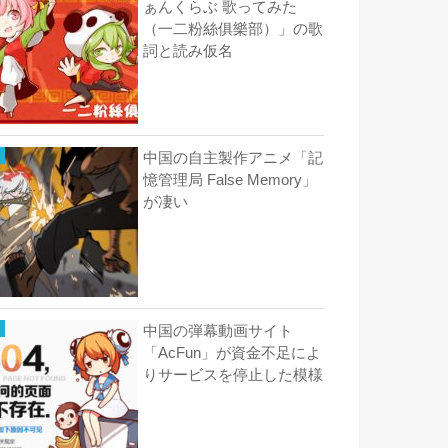
ぁんくらぶ 歌ってみた
（一二粉絲俱樂部）」の歌
詞と読み仮名
中国の自主製作アニメ「記
憶管理局 False Memory」
が凄い
中国の弾幕動画サイト
「AcFun」が資金不足によ
りサービスを停止した模様