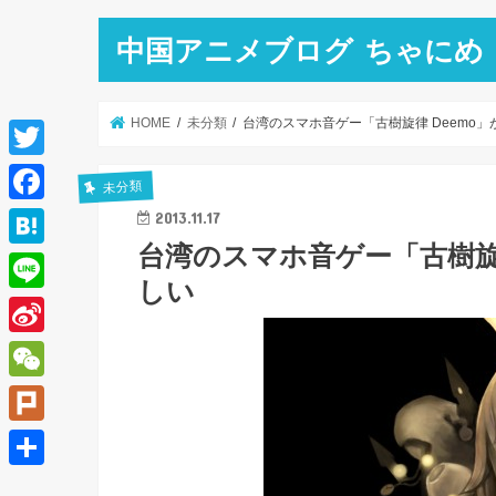
中国アニメブログ ちゃにめ
HOME
未分類
台湾のスマホ音ゲー「古樹旋律 Deemo
T
未分類
w
F
2013.11.17
i
台湾のスマホ音ゲー「古樹旋
a
H
t
しい
c
a
L
t
e
t
i
e
S
b
e
n
r
i
o
W
n
e
n
o
e
a
P
a
k
C
l
共
W