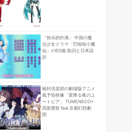
「快乐的扑满」 中国の魔
法少女ドラマ「巴啦啦小魔
仙」のED曲 歌詞と日本語
訳
秘封倶楽部の劇場版アニメ
風予告映像「星降る夜のユ
ートピア」 TUMENECO×
四面楚歌 feat.京都幻想劇
団