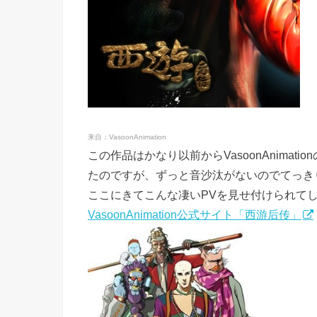
来自：VasoonAnimation
この作品はかなり以前からVasoonAnima
たのですが、ずっと音沙汰がないのでてっき
ここにきてこんな凄いPVを見せ付けられて
VasoonAnimation公式サイト「西游后传」