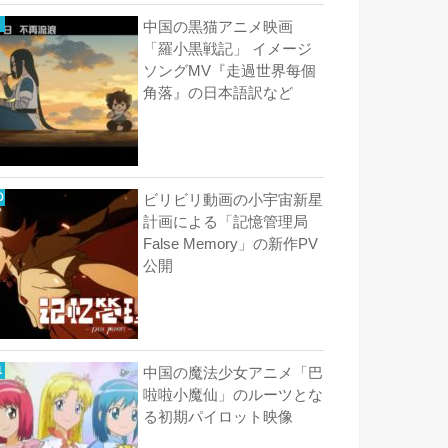
中国の黒猫アニメ映画
「羅小黒戦記」 イメージ
ソングMV『走過世界每個
角落』の日本語訳など
ビリビリ動画の小宇宙新星
計画による「記憶管理局
False Memory」の新作PV
公開
中国の魔法少女アニメ「巴
啦啦小魔仙」のルーツとな
る初期パイロット映像