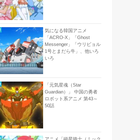
気になる韓国アニメ
「ACRO-X」「Ghost
Messenger」「ウリビョル
1号とまだら牛」、他いろ
いろ
「元気星魂（Star
Guardian）」 中国の勇者
ロボット系アニメ 第43～
50話
アニメ「磁星骑士（ミック