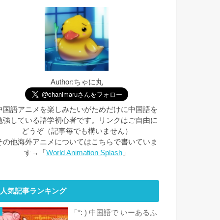
Author:ちゃに丸
中国語アニメを楽しみたいがためだけに中国語を
勉強している語学初心者です。リンクはご自由に
どうぞ（記事毎でも構いません）
その他海外アニメについてはこちらで書いていま
す→「
World Animation Splash
」
人気記事ランキング
「*: ) 中国語で いーあるふ