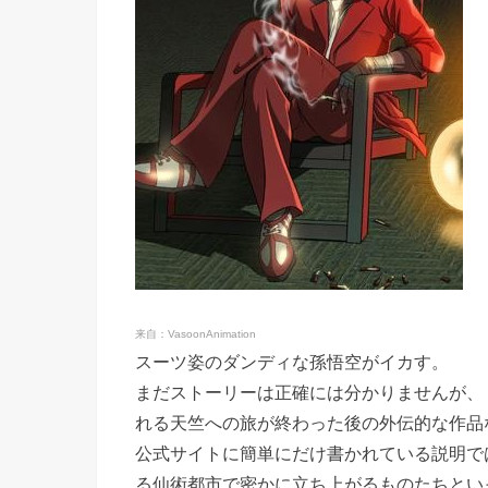
来自：VasoonAnimation
スーツ姿のダンディな孫悟空がイカす。
まだストーリーは正確には分かりませんが、
れる天竺への旅が終わった後の外伝的な作品
公式サイトに簡単にだけ書かれている説明で
る仙術都市で密かに立ち上がるものたちとい