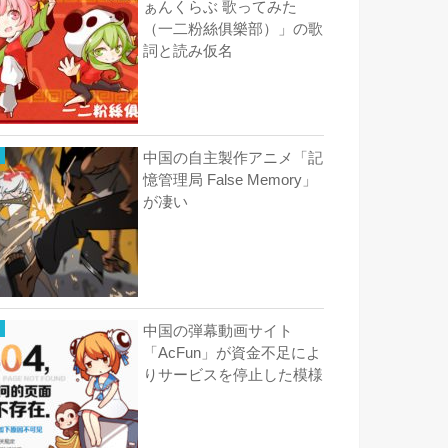
ぁんくらぶ 歌ってみた
（一二粉絲俱樂部）」の歌
詞と読み仮名
中国の自主製作アニメ「記
憶管理局 False Memory」
が凄い
中国の弾幕動画サイト
「AcFun」が資金不足によ
りサービスを停止した模様