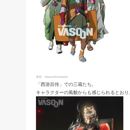
来自：VasoonAnimation
「西游后传」での三蔵たち。
キャラクターの風貌からも感じられるとおり