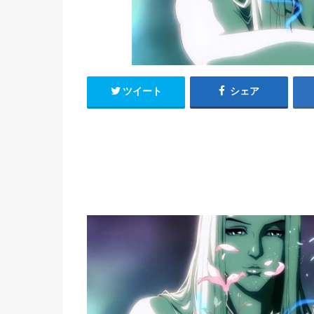
h
u
有
e
a
r
i
t
k
b
o
ツイート
シェア