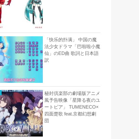
「快乐的扑满」 中国の魔
法少女ドラマ「巴啦啦小魔
仙」のED曲 歌詞と日本語
訳
秘封倶楽部の劇場版アニメ
風予告映像「星降る夜のユ
ートピア」 TUMENECO×
四面楚歌 feat.京都幻想劇
団