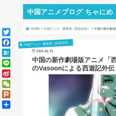
中国アニメブログ ちゃにめ
HOME
中国アニメ 狠西游（西游后传）
中国の新作劇場版
T
中国アニメ 狠西游（西游后传）
w
F
2014.02.19
i
中国の新作劇場版アニメ「西遊後
a
H
t
のVasoonによる西遊記外伝
c
a
L
t
e
t
i
e
S
b
e
n
r
i
o
W
n
e
n
o
e
a
P
a
k
C
l
共
W