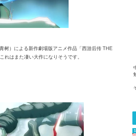
on（青青树）による新作劇場版アニメ作品「西游后传 THE
が、これはまた凄い大作になりそうです。