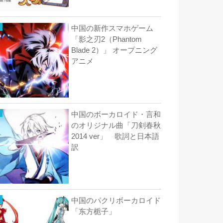
中国の新作スマホゲーム
「影之刃2（Phantom
Blade 2）」 オープニング
アニメ
中国のボーカロイド・言和
のオリジナル曲「刀剣春秋
2014 ver」 歌詞と日本語
訳
中国のパクリボーカロイド
「东方栀子」