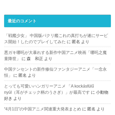
最近のコメント
「戦艦少女」 中国版パクリ艦これの真打ちが遂にサービ
ス開始！したのでプレイしてみた
に
匿名
より
悪ガキ哪吒が大暴れする新作中国アニメ映画「哪吒之魔
童降世」
に
森 和正
より
中国テンセントの新作修仙ファンタジーアニメ「一念永
恒」
に
匿名
より
とっても可愛いハンガリーアニメ 「A kockásfülű
nyúl（耳がチェック柄のうさぎ）」が最高です
に
小動物
好き
より
“4月1日”の中国アニメ関連重大発表まとめ
に
匿名
より