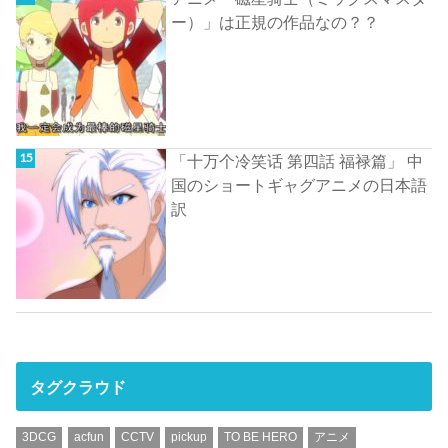
ー）」は正規の作品なの？？
「十万个冷笑话 第四話 福禄篇」 中
国のショートギャグアニメの日本語
訳
タグクラウド
3DCG
acfun
CCTV
pickup
TO BE HERO
アニメ