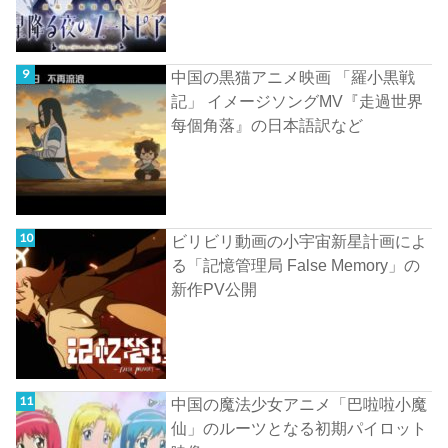
中国の黒猫アニメ映画 「羅小黒戦
記」 イメージソングMV『走過世界
每個角落』の日本語訳など
ビリビリ動画の小宇宙新星計画によ
る「記憶管理局 False Memory」の
新作PV公開
中国の魔法少女アニメ「巴啦啦小魔
仙」のルーツとなる初期パイロット