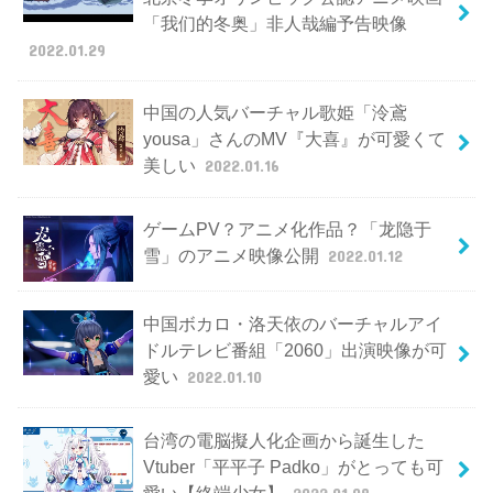
「我们的冬奥」非人哉編予告映像
2022.01.29
中国の人気バーチャル歌姫「泠鳶
yousa」さんのMV『大喜』が可愛くて
美しい
2022.01.16
ゲームPV？アニメ化作品？「龙隐于
雪」のアニメ映像公開
2022.01.12
中国ボカロ・洛天依のバーチャルアイ
ドルテレビ番組「2060」出演映像が可
愛い
2022.01.10
台湾の電脳擬人化企画から誕生した
Vtuber「平平子 Padko」がとっても可
愛い【終端少女】
2022.01.08