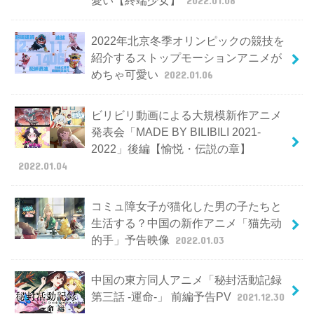
2022年北京冬季オリンピックの競技を
紹介するストップモーションアニメが
めちゃ可愛い
2022.01.06
ビリビリ動画による大規模新作アニメ
発表会「MADE BY BILIBILI 2021-
2022」後編【愉悦・伝説の章】
2022.01.04
コミュ障女子が猫化した男の子たちと
生活する？中国の新作アニメ「猫先动
的手」予告映像
2022.01.03
中国の東方同人アニメ「秘封活動記録
第三話 -運命-」 前編予告PV
2021.12.30