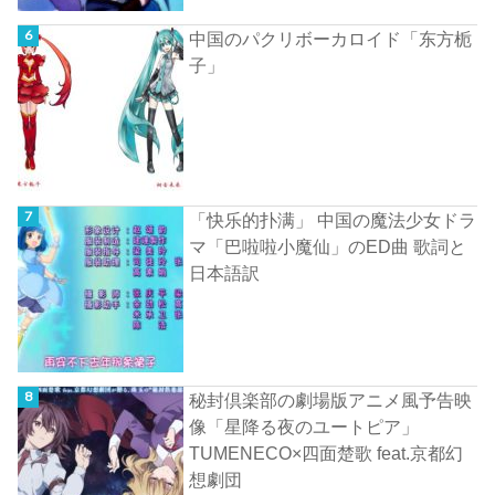
中国のパクリボーカロイド「东方栀
子」
「快乐的扑满」 中国の魔法少女ドラ
マ「巴啦啦小魔仙」のED曲 歌詞と
日本語訳
秘封倶楽部の劇場版アニメ風予告映
像「星降る夜のユートピア」
TUMENECO×四面楚歌 feat.京都幻
想劇団