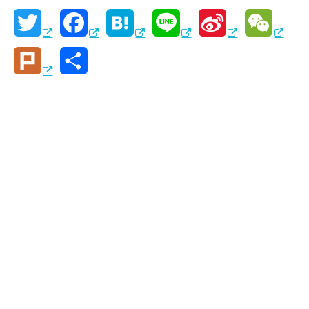
T
F
H
L
S
W
w
a
a
i
i
e
P
共
i
c
t
n
n
C
l
有
t
e
e
e
a
h
u
t
b
n
W
a
r
e
o
a
e
t
k
r
o
i
k
b
o