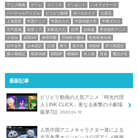
アニメ映画
ゲーム
コミック
テンセント
ハオライナーズ
バーチャルアイドル
ビリビリ動画
ボーカロイド
七灵石
上海震雷
中国アニメ
中国ボカロ
中国传媒大学
中華ボカロ
元气星魂
初音ミク
刺客伍六七
台湾
合味道
学生制作アニメ
小花仙
崩壊3rd
崩壊学園
巴啦啦小魔仙
彩色铅笔动画
日中合作
日本語訳
日清
東方
洛天依
绿怪研
罗小黑战记
羅小黒戦記
视美动画
阴阳师
陰陽師
非人哉
音楽
魔法少女
最新記事
ビリビリ動画の人気アニメ「時光代理
人 LINK CLICK」更なる衝撃の小劇場
版第7話
2022.04.10
人気中国アニメキャラクター達による
北京冬季オリンピック公認アニメ映画