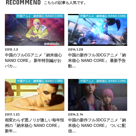
RECOMMEND
こちらの記事も人気です。
中国アニメ 納米核心 NANO CORE
中国アニメ 納米核心 NANO CORE
2015.1.2
2014.1.28
中国のフルCGアニメ「納米核心
中国の新作フル3DCGアニメ「納
NANO CORE」 新年特別編がお
米核心 NANO CORE」 最新予告
バカ…
動…
中国アニメ 納米核心 NANO CORE
中国アニメ 納米核心 NANO CORE
2017.1.23
2014.2.14
相変わらず悪ノリが激しい毎年恒
中国の新作フル3DCGアニメ「納
例の「納米核心 NANO CORE」
米核心 NANO CORE」 ついに配
新年…
信…