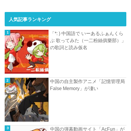
人気記事ランキング
「*: ) 中国語で いーあるふぁんくら
ぶ 歌ってみた（一二粉絲俱樂部）」
の歌詞と読み仮名
中国の自主製作アニメ「記憶管理局
False Memory」が凄い
中国の弾幕動画サイト「AcFun」が