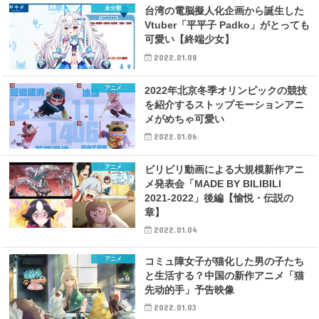
未分類
台湾の電脳擬人化企画から誕生した
Vtuber「平平子 Padko」がとっても
可愛い【終端少女】
2022.01.08
アニメ
2022年北京冬季オリンピックの競技
を紹介するストップモーションアニ
メがめちゃ可愛い
2022.01.06
アニメ
ビリビリ動画による大規模新作アニ
メ発表会「MADE BY BILIBILI
2021-2022」後編【愉悦・伝説の
章】
2022.01.04
アニメ
コミュ障女子が猫化した男の子たち
と生活する？中国の新作アニメ「猫
先动的手」予告映像
2022.01.03