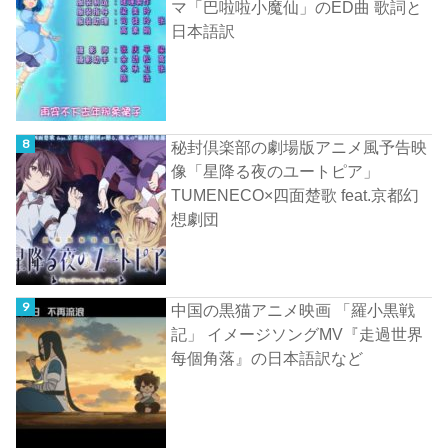
マ「巴啦啦小魔仙」のED曲 歌詞と
日本語訳
秘封倶楽部の劇場版アニメ風予告映
像「星降る夜のユートピア」
TUMENECO×四面楚歌 feat.京都幻
想劇団
中国の黒猫アニメ映画 「羅小黒戦
記」 イメージソングMV『走過世界
每個角落』の日本語訳など