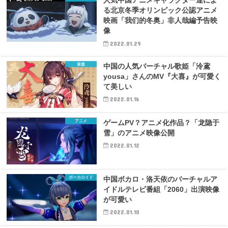
人気中国アニメキャラクター達によ
る北京冬季オリンピック公認アニメ
映画「我们的冬奥」非人哉編予告映
像
2022.01.29
音楽
中国の人気バーチャル歌姫「泠鳶
yousa」さんのMV『大喜』が可愛く
て美しい
2022.01.16
アニメ
ゲームPV？アニメ化作品？「龙隐于
雪」のアニメ映像公開
2022.01.12
ボーカロイド
中国ボカロ・洛天依のバーチャルア
イドルテレビ番組「2060」出演映像
が可愛い
2022.01.10