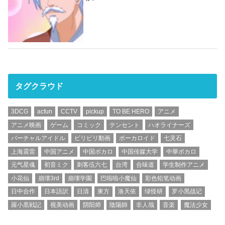
タグクラウド
3DCG
acfun
CCTV
pickup
TO BE HERO
アニメ
アニメ映画
ゲーム
コミック
テンセント
ハオライナーズ
バーチャルアイドル
ビリビリ動画
ボーカロイド
七灵石
上海震雷
中国アニメ
中国ボカロ
中国传媒大学
中華ボカロ
元气星魂
初音ミク
刺客伍六七
台湾
合味道
学生制作アニメ
小花仙
崩壊3rd
崩壊学園
巴啦啦小魔仙
彩色铅笔动画
日中合作
日本語訳
日清
東方
洛天依
绿怪研
罗小黑战记
羅小黒戦記
视美动画
阴阳师
陰陽師
非人哉
音楽
魔法少女