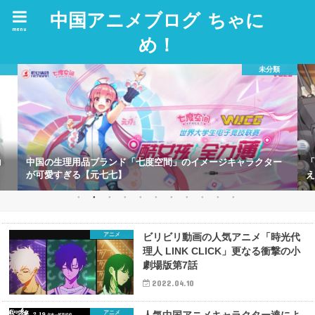
中国アニメブログ ちゃに
menu
め！
未分類
ランド「七度空間」のイメージキャラクター
「アズールレーン（碧藍
七七】
えている中国的な理由
アニメ
ビリビリ動画の人気アニメ「時光代
理人 LINK CLICK」更なる衝撃の小
劇場版第7話
2022.04.10
アニメ