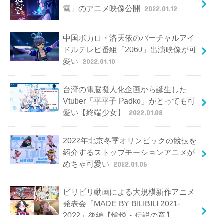
雪」のアニメ映像公開
2022.01.12
中国ボカロ・洛天依のバーチャルアイ
ドルテレビ番組「2060」出演映像が可
愛い
2022.01.10
台湾の電脳擬人化企画から誕生した
Vtuber「平平子 Padko」がとっても可
愛い【終端少女】
2022.01.08
2022年北京冬季オリンピックの競技を
紹介するストップモーションアニメが
めちゃ可愛い
2022.01.06
ビリビリ動画による大規模新作アニメ
発表会「MADE BY BILIBILI 2021-
2022」後編【愉悦・伝説の章】