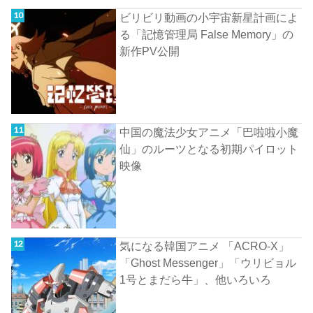
ビリビリ動画の小宇宙新星計画によ
る「記憶管理局 False Memory」の
新作PV公開
中国の魔法少女アニメ「巴啦啦小魔
仙」のルーツとなる初期パイロット
映像
気になる韓国アニメ 「ACRO-X」
「Ghost Messenger」「ウリビョル
1号とまだら牛」、他いろいろ