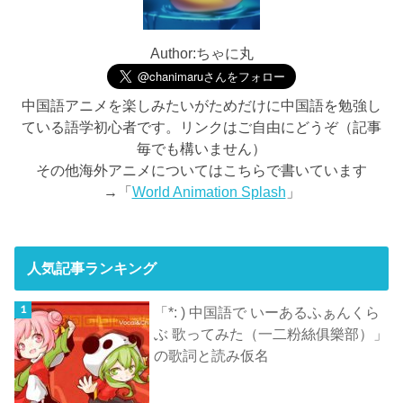
Author:ちゃに丸
中国語アニメを楽しみたいがためだけに中国語を勉強し
ている語学初心者です。リンクはご自由にどうぞ（記事
毎でも構いません）
その他海外アニメについてはこちらで書いています
→「
World Animation Splash
」
人気記事ランキング
「*: ) 中国語で いーあるふぁんくら
ぶ 歌ってみた（一二粉絲俱樂部）」
の歌詞と読み仮名