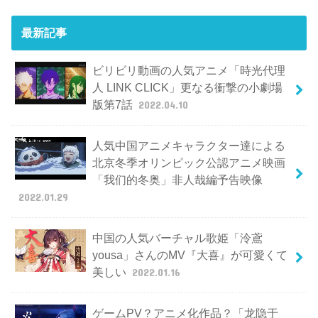
最新記事
ビリビリ動画の人気アニメ「時光代理
人 LINK CLICK」更なる衝撃の小劇場
版第7話
2022.04.10
人気中国アニメキャラクター達による
北京冬季オリンピック公認アニメ映画
「我们的冬奥」非人哉編予告映像
2022.01.29
中国の人気バーチャル歌姫「泠鳶
yousa」さんのMV『大喜』が可愛くて
美しい
2022.01.16
ゲームPV？アニメ化作品？「龙隐于