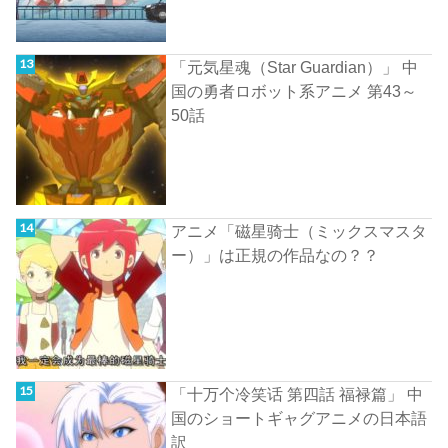
「元気星魂（Star Guardian）」 中
国の勇者ロボット系アニメ 第43～
50話
アニメ「磁星骑士（ミックスマスタ
ー）」は正規の作品なの？？
「十万个冷笑话 第四話 福禄篇」 中
国のショートギャグアニメの日本語
訳