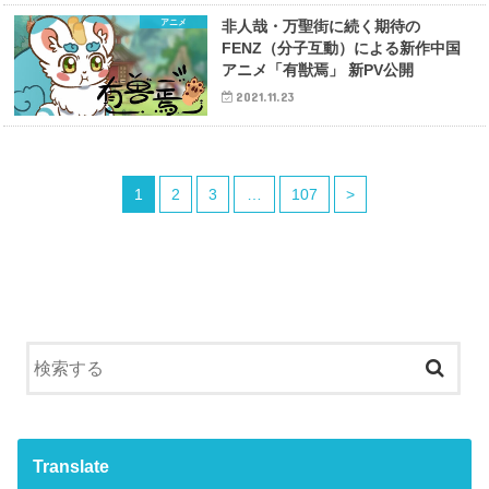
アニメ
非人哉・万聖街に続く期待の
FENZ（分子互動）による新作中国
アニメ「有獣焉」 新PV公開
2021.11.23
1
2
3
…
107
>
Translate