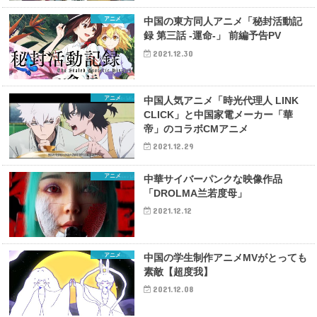
アニメ
中国の東方同人アニメ「秘封活動記
録 第三話 -運命-」 前編予告PV
2021.12.30
アニメ
中国人気アニメ「時光代理人 LINK
CLICK」と中国家電メーカー「華
帝」のコラボCMアニメ
2021.12.29
アニメ
中華サイバーパンクな映像作品
「DROLMA兰若度母」
2021.12.12
アニメ
中国の学生制作アニメMVがとっても
素敵【超度我】
2021.12.08