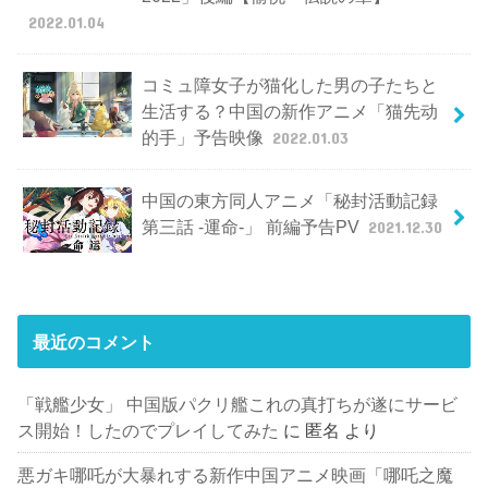
2022.01.04
コミュ障女子が猫化した男の子たちと
生活する？中国の新作アニメ「猫先动
的手」予告映像
2022.01.03
中国の東方同人アニメ「秘封活動記録
第三話 -運命-」 前編予告PV
2021.12.30
最近のコメント
「戦艦少女」 中国版パクリ艦これの真打ちが遂にサービ
ス開始！したのでプレイしてみた
に
匿名
より
悪ガキ哪吒が大暴れする新作中国アニメ映画「哪吒之魔