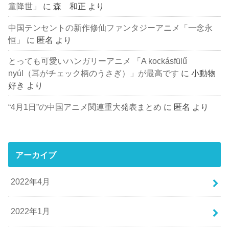
童降世」
に
森 和正
より
中国テンセントの新作修仙ファンタジーアニメ「一念永
恒」
に
匿名
より
とっても可愛いハンガリーアニメ 「A kockásfülű
nyúl（耳がチェック柄のうさぎ）」が最高です
に
小動物
好き
より
“4月1日”の中国アニメ関連重大発表まとめ
に
匿名
より
アーカイブ
2022年4月
2022年1月