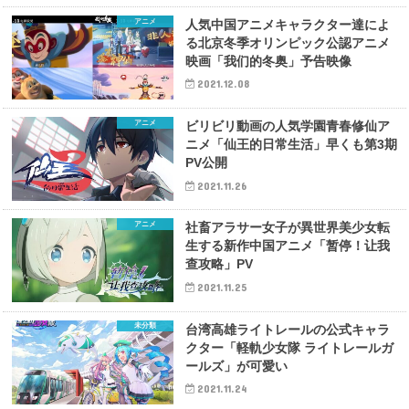
アニメ
人気中国アニメキャラクター達によ
る北京冬季オリンピック公認アニメ
映画「我们的冬奥」予告映像
2021.12.08
アニメ
ビリビリ動画の人気学園青春修仙ア
ニメ「仙王的日常生活」早くも第3期
PV公開
2021.11.26
アニメ
社畜アラサー女子が異世界美少女転
生する新作中国アニメ「暂停！让我
查攻略」PV
2021.11.25
未分類
台湾高雄ライトレールの公式キャラ
クター「軽軌少女隊 ライトレールガ
ールズ」が可愛い
2021.11.24