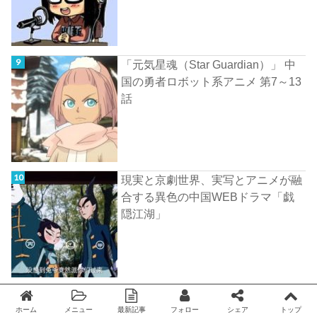
「元気星魂（Star Guardian）」 中
国の勇者ロボット系アニメ 第7～13
話
現実と京劇世界、実写とアニメが融
合する異色の中国WEBドラマ「戯
隠江湖」
中国の人気ゲーム崩壊3rdの新作シ
ホーム
メニュー
最新記事
フォロー
シェア
トップ
ョートアニメ「希儿（ゼーレ）」
Twitter
facebook