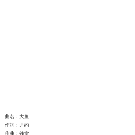
曲名：大鱼
作詞：尹约
作曲：钱雷