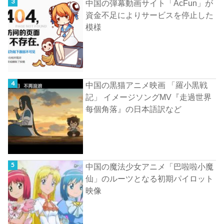
中国の弾幕動画サイト「AcFun」が
資金不足によりサービスを停止した
模様
中国の黒猫アニメ映画 「羅小黒戦
記」 イメージソングMV『走過世界
每個角落』の日本語訳など
中国の魔法少女アニメ「巴啦啦小魔
仙」のルーツとなる初期パイロット
映像