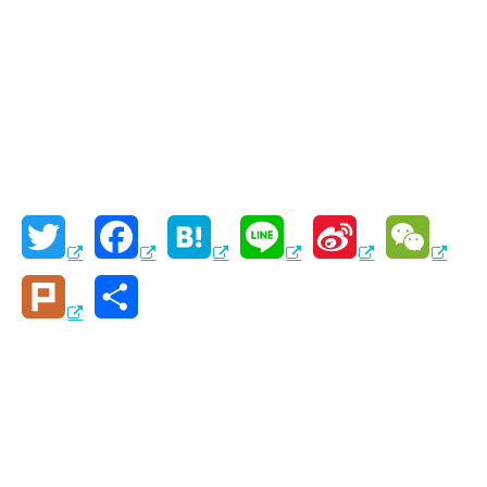
T
F
H
L
S
W
w
a
a
i
i
e
P
共
i
c
t
n
n
C
l
有
t
e
e
e
a
h
u
t
b
n
W
a
r
e
o
a
e
t
k