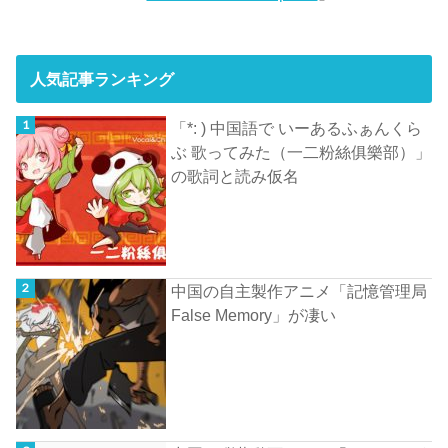
人気記事ランキング
「*: ) 中国語で いーあるふぁんくら
ぶ 歌ってみた（一二粉絲俱樂部）」
の歌詞と読み仮名
中国の自主製作アニメ「記憶管理局
False Memory」が凄い