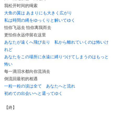
我松开时间的绳索
大鱼の翼は あまりにも大きく広がり
私は時間の縄をゆっくりと解いてゆく
怕你飞远去 怕你离我而去
更怕你永远停留在这里
あなたが遠くへ飛び去り 私から離れていくのは怖いけ
れど
あなたをこの場所に永遠に縛りつけてしまうのはもっと
怖い
每一滴泪水都向你流淌去
倒流回最初的相遇
一粒一粒の涙は全て あなたへと流れ
初めての出会いへと還ってゆく
【終】