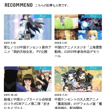
RECOMMEND
こちらの記事も人気です。
アニメ
アニメ
2017.9.12
2020.1.21
変なノリの中国テンセント新作ア
中国のアニメスタジオ「上海震雷
ニメ「我的天劫女友」 PV公開
動画」の2019年参加作品デモリ
ール
アニメ
アニメ
2017.10.23
2020.7.31
銀魂と中国カップヌードル合味道
中国テンセントの大人気アニメ
のコラボCMアニメ第二弾「好き
「魔道祖師」のデフォルメ版「魔
なタイプは人…
道祖師Q」配信開始