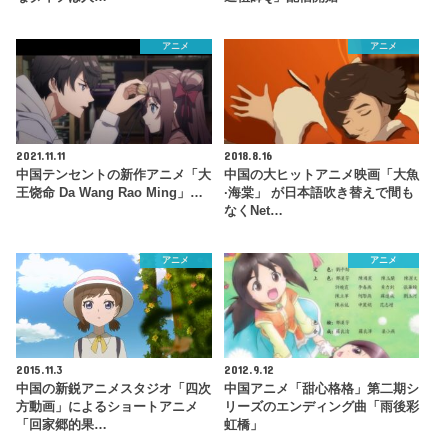
アニメ
アニメ
2021.11.11
2018.8.16
中国テンセントの新作アニメ「大
中国の大ヒットアニメ映画「大魚
王饶命 Da Wang Rao Ming」…
·海棠」 が日本語吹き替えで間も
なくNet…
アニメ
アニメ
2015.11.3
2012.9.12
中国の新鋭アニメスタジオ「四次
中国アニメ「甜心格格」第二期シ
方動画」によるショートアニメ
リーズのエンディング曲「雨後彩
「回家郷的果…
虹橋」