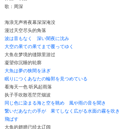
歌：周深
海浪无声将夜幕深深淹没
漫过天空尽头的角落
波は音もなく 深い闇夜に沈み
大空の果ての果てまで覆ってゆく
大鱼在梦境的缝隙里游过
凝望你沉睡的轮廓
大魚は夢の狭間を泳ぎ
眠りにつくあなたの輪郭を見つめている
看海天一色 听风起雨落
执子手吹散苍茫茫烟波
同じ色に染まる海と空を眺め 風や雨の音を聞き
繋いだあなたの手が 果てしなく広がる水面の霧を吹き
飛ばす
大鱼的翅膀已经太辽阔