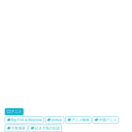
r
o
i
k
b
o
アニメ
Big Fish & Begonia
pickup
アニメ映画
中国アニメ
大鱼海棠
紅き大魚の伝説