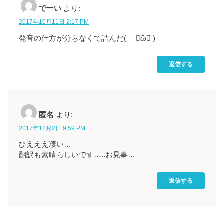
でーい
より:
2017年10月11日 2:17 PM
発音の仕方が分らなくて詰んだ( ･᷄ὢ･᷅ )
返信する
匿名
より:
2017年12月2日 9:59 PM
ひえええ凄い…
翻訳も素晴らしいです…..お見事…
返信する