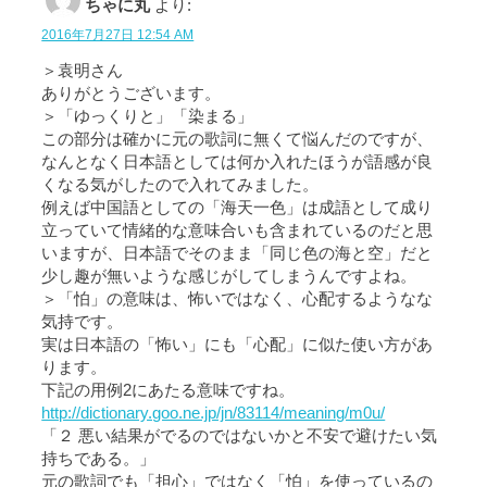
ちゃに丸
より:
2016年7月27日 12:54 AM
＞袁明さん
ありがとうございます。
＞「ゆっくりと」「染まる」
この部分は確かに元の歌詞に無くて悩んだのですが、
なんとなく日本語としては何か入れたほうが語感が良
くなる気がしたので入れてみました。
例えば中国語としての「海天一色」は成語として成り
立っていて情緒的な意味合いも含まれているのだと思
いますが、日本語でそのまま「同じ色の海と空」だと
少し趣が無いような感じがしてしまうんですよね。
＞「怕」の意味は、怖いではなく、心配するようなな
気持です。
実は日本語の「怖い」にも「心配」に似た使い方があ
ります。
下記の用例2にあたる意味ですね。
http://dictionary.goo.ne.jp/jn/83114/meaning/m0u/
「２ 悪い結果がでるのではないかと不安で避けたい気
持ちである。」
元の歌詞でも「担心」ではなく「怕」を使っているの