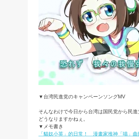
▼台湾民進党のキャンペーンソングMV
そんなわけで今日から台湾は国民党から民進
どうなりますかねぇ。
▼メモ書き
「貓奴小英」的日常！ 漫畫家推神「喵」曲