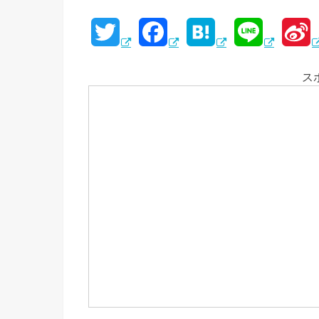
T
F
H
L
S
w
a
a
i
i
ス
i
c
t
n
n
t
e
e
e
a
t
b
n
e
o
a
e
r
o
i
k
b
o