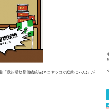
曲「我的喵奴是個總統喵(ネコヤッコが総統にゃん)」が