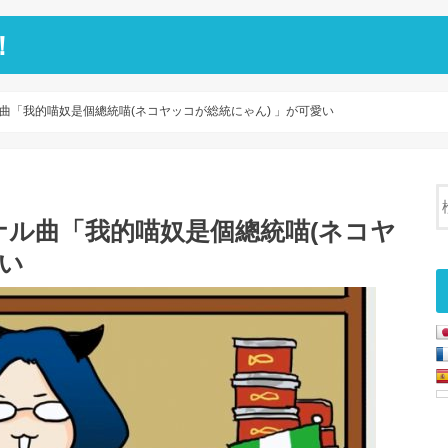
！
曲「我的喵奴是個總統喵(ネコヤッコが総統にゃん) 」が可愛い
ル曲「我的喵奴是個總統喵(ネコヤ
愛い