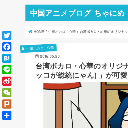
中国アニメブログ ちゃにめ
HOME
中華ボカロ 心華
台湾ボカロ・心華のオリジナル
T
中華ボカロ 心華
w
F
2016.05.20
i
台湾ボカロ・心華のオリジナ
a
H
t
ッコが総統にゃん) 」が可
c
a
L
t
e
t
i
e
S
b
e
n
r
i
o
W
n
e
n
o
e
a
P
a
k
C
l
共
W