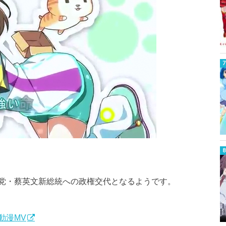
党・蔡英文新総統への政権交代となるようです。
動漫MV