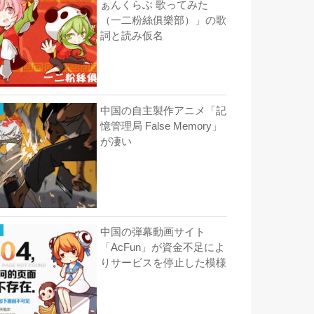
ぁんくらぶ 歌ってみた
（一二粉絲俱樂部）」の歌
詞と読み仮名
中国の自主製作アニメ「記
憶管理局 False Memory」
が凄い
中国の弾幕動画サイト
「AcFun」が資金不足によ
りサービスを停止した模様