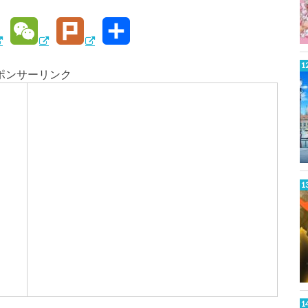
W
P
共
e
l
有
ポンサーリンク
C
u
h
r
W
a
k
t