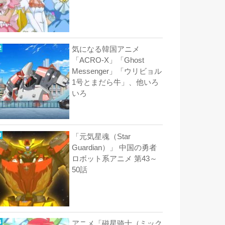
気になる韓国アニメ
「ACRO-X」「Ghost
Messenger」「ウリビョル
1号とまだら牛」、他いろ
いろ
「元気星魂（Star
Guardian）」 中国の勇者
ロボット系アニメ 第43～
50話
アニメ「磁星骑士（ミック