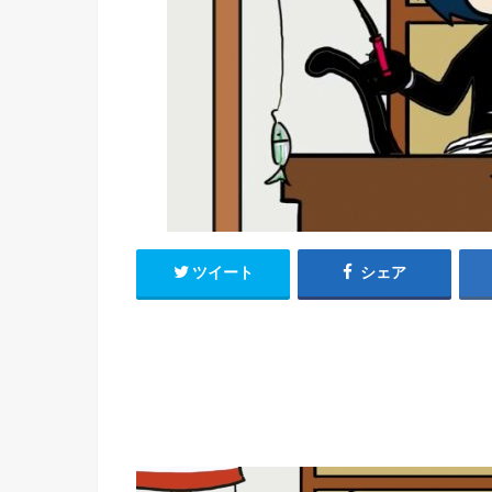
h
u
有
e
a
r
i
t
k
b
o
ツイート
シェア