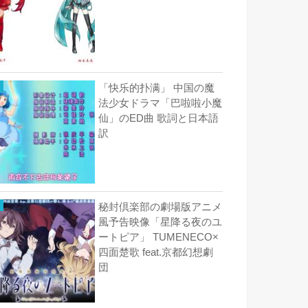
「快乐的扑满」 中国の魔
法少女ドラマ「巴啦啦小魔
仙」のED曲 歌詞と日本語
訳
秘封倶楽部の劇場版アニメ
風予告映像「星降る夜のユ
ートピア」 TUMENECO×
四面楚歌 feat.京都幻想劇
団