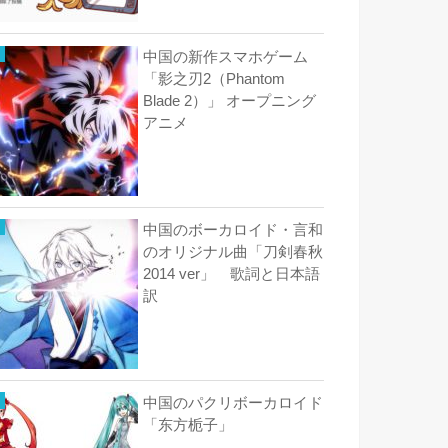
中国の新作スマホゲーム
「影之刃2（Phantom
Blade 2）」 オープニング
アニメ
中国のボーカロイド・言和
のオリジナル曲「刀剣春秋
2014 ver」 歌詞と日本語
訳
中国のパクリボーカロイド
「东方栀子」