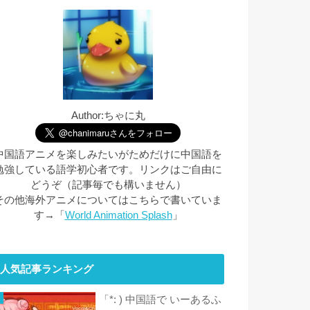
Author:ちゃに丸
中国語アニメを楽しみたいがためだけに中国語を
勉強している語学初心者です。リンクはご自由に
どうぞ（記事毎でも構いません）
その他海外アニメについてはこちらで書いていま
す→「
World Animation Splash
」
人気記事ランキング
「*: ) 中国語で いーあるふ