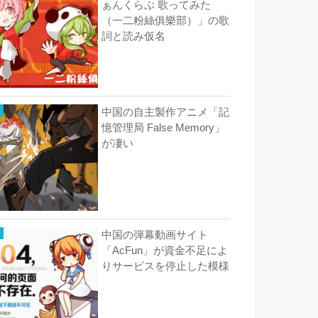
ぁんくらぶ 歌ってみた
（一二粉絲俱樂部）」の歌
詞と読み仮名
中国の自主製作アニメ「記
憶管理局 False Memory」
が凄い
中国の弾幕動画サイト
「AcFun」が資金不足によ
りサービスを停止した模様