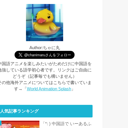
Author:ちゃに丸
中国語アニメを楽しみたいがためだけに中国語を
勉強している語学初心者です。リンクはご自由に
どうぞ（記事毎でも構いません）
その他海外アニメについてはこちらで書いていま
す→「
World Animation Splash
」
人気記事ランキング
「*: ) 中国語で いーあるふ