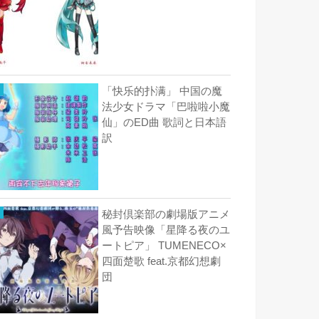
「快乐的扑满」 中国の魔
法少女ドラマ「巴啦啦小魔
仙」のED曲 歌詞と日本語
訳
秘封倶楽部の劇場版アニメ
風予告映像「星降る夜のユ
ートピア」 TUMENECO×
四面楚歌 feat.京都幻想劇
団