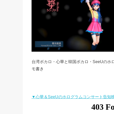
台湾ボカロ・心華と韓国ボカロ・SeeUの
モ書き
▼心華＆SeeUのホログラムコンサート告知