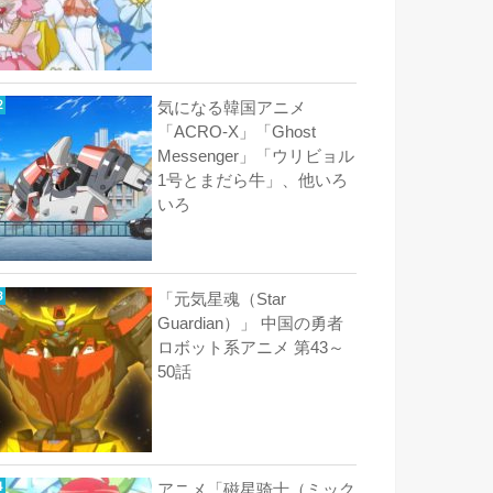
気になる韓国アニメ
「ACRO-X」「Ghost
Messenger」「ウリビョル
1号とまだら牛」、他いろ
いろ
「元気星魂（Star
Guardian）」 中国の勇者
ロボット系アニメ 第43～
50話
アニメ「磁星骑士（ミック