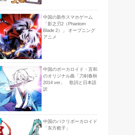
中国の新作スマホゲーム
「影之刃2（Phantom
Blade 2）」 オープニング
アニメ
中国のボーカロイド・言和
のオリジナル曲「刀剣春秋
2014 ver」 歌詞と日本語
訳
中国のパクリボーカロイド
「东方栀子」