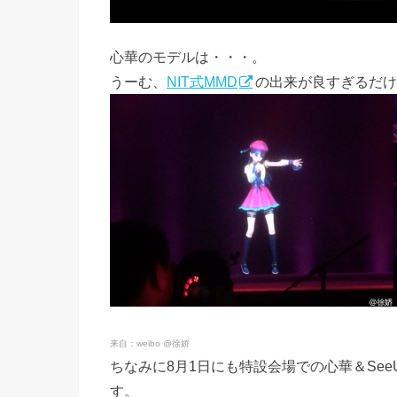
心華のモデルは・・・。
うーむ、
NIT式MMD
の出来が良すぎるだけ
来自：weibo @徐娇
ちなみに8月1日にも特設会場での心華＆Se
す。