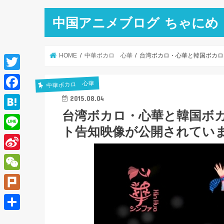
中国アニメブログ ちゃにめ
HOME
中華ボカロ 心華
台湾ボカロ・心華と韓国ボカロ
T
中華ボカロ 心華
w
F
2015.08.04
i
台湾ボカロ・心華と韓国ボカ
a
H
t
ト告知映像が公開されてい
c
a
L
t
e
t
i
e
S
b
e
n
r
i
o
W
n
e
n
o
e
a
P
a
k
C
l
共
W