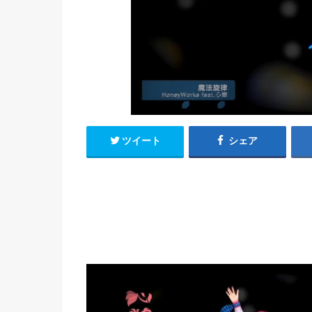
h
u
有
e
a
r
i
t
k
b
o
ツイート
シェア