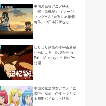
中国の黒猫アニメ映画
「羅小黒戦記」 イメージ
ソングMV『走過世界每個
角落』の日本語訳など
ビリビリ動画の小宇宙新星
計画による「記憶管理局
False Memory」の新作PV
公開
中国の魔法少女アニメ「巴
啦啦小魔仙」のルーツとな
る初期パイロット映像