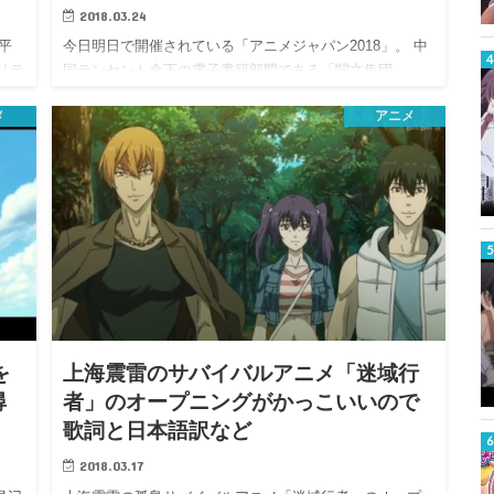
2018.03.24
平
今日明日で開催されている「アニメジャパン2018」。 中
リテ
国テンセント傘下の電子書籍部門である「閲文集団
（Chi…
メ
アニメ
を
上海震雷のサバイバルアニメ「迷域行
尋
者」のオープニングがかっこいいので
歌詞と日本語訳など
2018.03.17