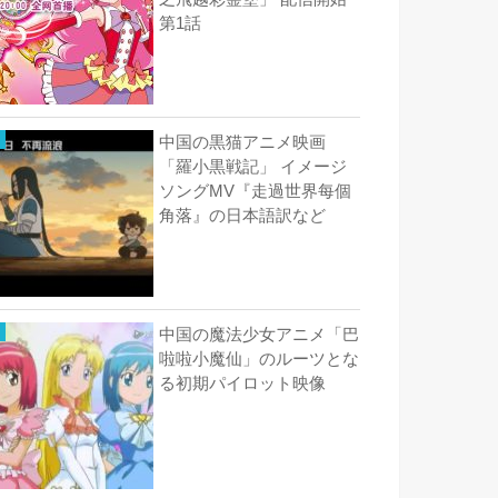
第1話
中国の黒猫アニメ映画
「羅小黒戦記」 イメージ
ソングMV『走過世界每個
角落』の日本語訳など
中国の魔法少女アニメ「巴
啦啦小魔仙」のルーツとな
る初期パイロット映像