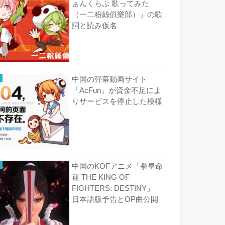
ぁんくらぶ 歌ってみた
（一二粉絲俱樂部）」の歌
詞と読み仮名
中国の弾幕動画サイト
「AcFun」が資金不足によ
りサービスを停止した模様
中国のKOFアニメ「拳皇命
運 THE KING OF
FIGHTERS: DESTINY」
日本語版予告とOP曲公開