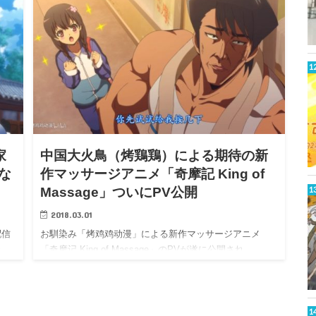
家
中国大火鳥（烤鶏鶏）による期待の新
な
作マッサージアニメ「奇摩記 King of
Massage」ついにPV公開
2018.03.01
配信
お馴染み「烤鸡鸡动漫」による新作マッサージアニメ
き
「奇摩记 King of Massage」のPVが遂に公開され…