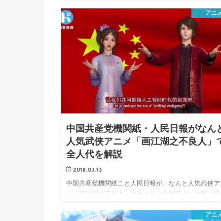
どう…
アニ
中国共産党機関紙・人民日報がなん
人気武侠アニメ「画江湖之不良人」
全人代を解説
2018.03.13
中国共産党機関紙こと人民日報が、なんと人気武侠ア
メ「画江湖之不良人」で全人代（全国両会）で取り扱
たテーマの…
アニ