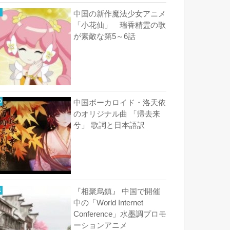
中国の新作魔法少女アニメ
「小花仙」 瑞香精霊の歌
が素敵な第5～6話
中国ボーカロイド・洛天依
のオリジナル曲 「帰去来
兮」 歌詞と日本語訳
『相聚烏鎮』 中国で開催
中の「World Internet
Conference」水墨調プロモ
ーションアニメ