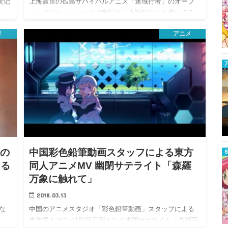
灵记
上海震雷の孤島サバイバルアニメ「迷域行者」のオープ
…
ニングがかっこいいので歌詞と日本語訳などを書いてみ
ます。 &…
メ
アニメ
」の
中国彩色鉛筆動画スタッフによる東方
よる
同人アニメMV 幽閉サテライト「森羅
万象に触れて」
2018.03.13
な
中国のアニメスタジオ「彩色鉛筆動画」スタッフによる
。
東方同人アニメMV第三弾となる幽閉サテライト「森羅万