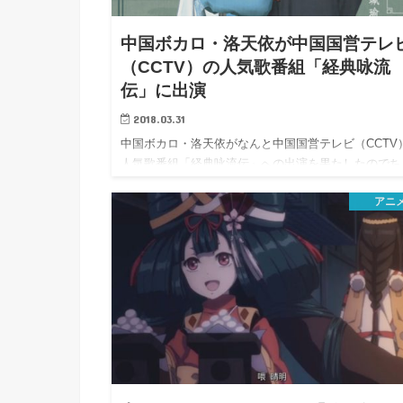
h
u
有
e
a
r
中国ボカロ・洛天依が中国国営テレ
i
t
（CCTV）の人気歌番組「経典咏流
k
b
伝」に出演
o
2018.03.31
中国ボカロ・洛天依がなんと中国国営テレビ（CCTV
人気歌番組「経典咏流伝」への出演を果たしたのでち
っとメ…
アニ