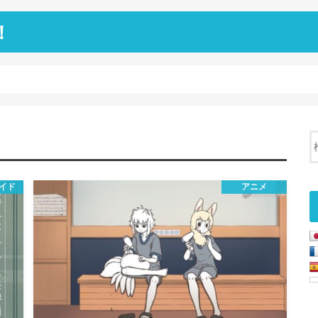
！
イド
アニメ