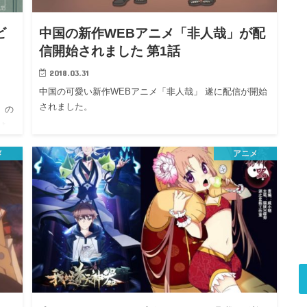
ビ
中国の新作WEBアニメ「非人哉」が配
信開始されました 第1話
2018.03.31
中国の可愛い新作WEBアニメ「非人哉」 遂に配信が開始
されました。
）の
ょ
メ
アニメ