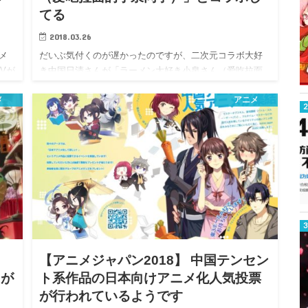
てる
2018.03.26
メ
だいぶ気付くのが遅かったのですが、二次元コラボ大好
Vが
き中国日清さんが「ラーメン大好き小泉さん（爱吃拉面
的小泉同学…
メ
アニメ
【アニメジャパン2018】 中国テンセン
ィが
ト系作品の日本向けアニメ化人気投票
が行われているようです