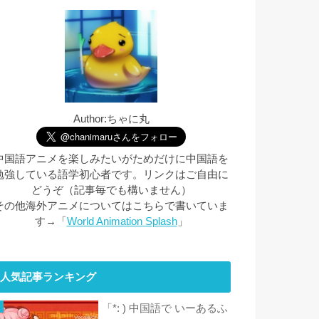
Author:ちゃに丸
中国語アニメを楽しみたいがためだけに中国語を
勉強している語学初心者です。リンクはご自由に
どうぞ（記事毎でも構いません）
その他海外アニメについてはこちらで書いていま
す→「
World Animation Splash
」
人気記事ランキング
「*: ) 中国語で いーあるふ