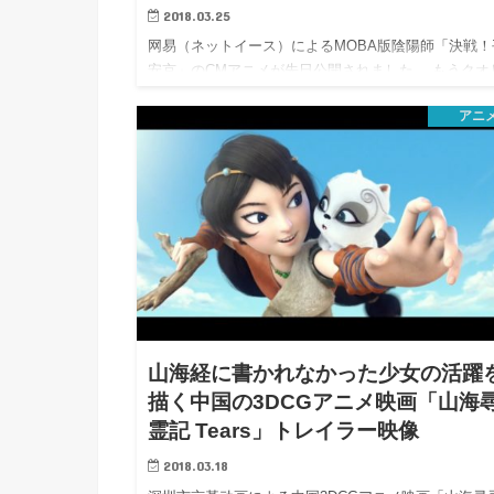
2018.03.25
网易（ネットイース）によるMOBA版陰陽師「決戦！
安京」のCMアニメが先日公開されました。 もうクオ
ィが…
アニ
山海経に書かれなかった少女の活躍
描く中国の3DCGアニメ映画「山海
霊記 Tears」トレイラー映像
2018.03.18