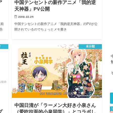
ア
中国テンセントの新作アニメ「我的逆
天神器」PV公開
2018.03.29
以前
中国テンセントの新作アニメ「我的逆天神器」のPVが公
告
開されているのでちょっとメモ書き
メ
未分類
中国日清が「ラーメン大好き小泉さん
プ
（爱吃拉面的小泉同学）」とコラボし