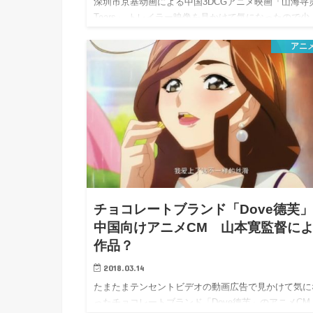
深圳市京基动画による中国3DCGアニメ映画「山海寻
Tears」 トレイラー映像を見かけて気になったので少
アニ
チョコレートブランド「Dove德芙
中国向けアニメCM 山本寛監督に
作品？
2018.03.14
たまたまテンセントビデオの動画広告で見かけて気に
ったチョコレートブランド「Dove德芙」のアニメCM