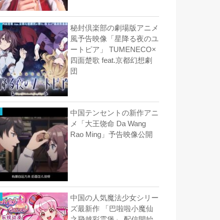
秘封倶楽部の劇場版アニメ
風予告映像「星降る夜のユ
ートピア」 TUMENECO×
四面楚歌 feat.京都幻想劇
団
中国テンセントの新作アニ
メ「大王饶命 Da Wang
Rao Ming」予告映像公開
中国の人気魔法少女シリー
ズ最新作 「巴啦啦小魔仙
之飛越彩霊堡」 配信開始