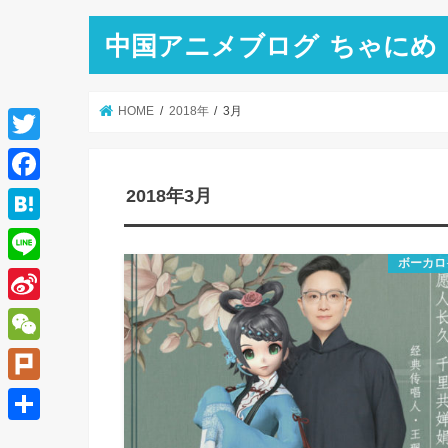
中国アニメブログ ちゃにめ
HOME
2018年
3月
T
w
2018年3月
F
i
a
H
t
c
ボーカロ
a
L
t
e
t
i
e
S
b
e
n
r
i
o
W
n
e
n
o
e
a
P
a
k
C
l
共
W