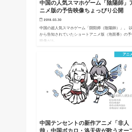
中国の人気スマホゲーム「陰陽師」
ニメ版の予告映像ちょっぴり公開
2018.03.30
中国の超人気スマホゲーム「阴阳师（陰陽師）」。 
から告知されていたショートアニメ版（泡面番）の予
映像がち…
アニ
中国テンセントの新作アニメ「非人
哉」中国ボカロ・洛天依が歌うオー