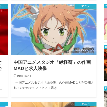
象に触れ…
メ
アニメ
と
中国アニメスタジオ「緑怪研」の作画
で
MADと求人映像
2018.03.11
中国アニメスタジオ「绿怪研」の作画MADなどが公開さ
れていたのでちょっとメモ書き
ニ
っ
メ
アニメ