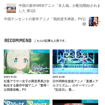
中国の新作WEBアニメ「非人哉」が配信開始されま
した 第1話
中国テンセントの新作アニメ「我的逆天神器」PV公
開
RECOMMEND
こちらの記事も人気です。
アニメ
アニメ
2021.11.25
2017.8.28
社畜アラサー女子が異世界美少女
日中同時生放送アニメ「直感ｘア
転生する新作中国アニメ「暂停！
ルゴリズム♪」のテーマソング
让我查攻略」PV
『記念日』 歌…
アニメ
アニメ