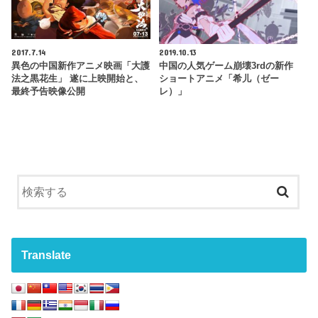
2017.7.14
2019.10.13
異色の中国新作アニメ映画「大護
中国の人気ゲーム崩壊3rdの新作
法之黒花生」 遂に上映開始と、
ショートアニメ「希儿（ゼー
最終予告映像公開
レ）」
Translate