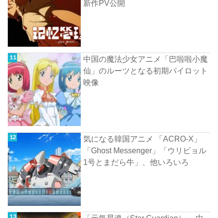
新作PV公開
中国の魔法少女アニメ「巴啦啦小魔
仙」のルーツとなる初期パイロット
映像
気になる韓国アニメ 「ACRO-X」
「Ghost Messenger」「ウリビョル
1号とまだら牛」、他いろいろ