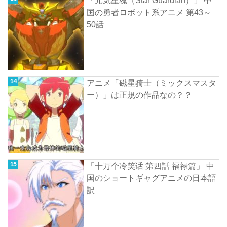
「元気星魂（Star Guardian）」 中
国の勇者ロボット系アニメ 第43～
50話
アニメ「磁星骑士（ミックスマスタ
ー）」は正規の作品なの？？
「十万个冷笑话 第四話 福禄篇」 中
国のショートギャグアニメの日本語
訳