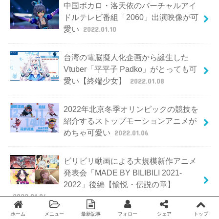
中国ボカロ・洛天依のバーチャルアイ
ドルテレビ番組「2060」出演映像が可
愛い
2022.01.10
台湾の電脳擬人化企画から誕生した
Vtuber「平平子 Padko」がとっても可
愛い【終端少女】
2022.01.08
2022年北京冬季オリンピックの競技を
紹介するストップモーションアニメが
めちゃ可愛い
2022.01.06
ビリビリ動画による大規模新作アニメ
発表会「MADE BY BILIBILI 2021-
2022」後編【愉悦・伝説の章】
2022.01.04
ホーム
メニュー
最新記事
フォロー
シェア
トップ
Twitter
facebook