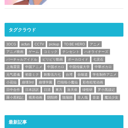
タグクラウド
3DCG
acfun
CCTV
pickup
TO BE HERO
アニメ
アニメ映画
ゲーム
コミック
テンセント
ハオライナーズ
バーチャルアイドル
ビリビリ動画
ボーカロイド
七灵石
上海震雷
中国アニメ
中国ボカロ
中国传媒大学
中華ボカロ
元气星魂
初音ミク
刺客伍六七
台湾
合味道
学生制作アニメ
小花仙
崩壊3rd
崩壊学園
巴啦啦小魔仙
彩色铅笔动画
日中合作
日本語訳
日清
東方
洛天依
绿怪研
罗小黑战记
羅小黒戦記
视美动画
阴阳师
陰陽師
非人哉
音楽
魔法少女
最新記事