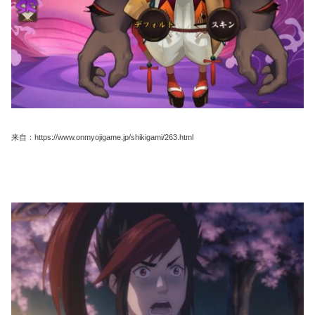
来自：https://www.onmyojigame.jp/shikigami/263.html