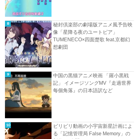
秘封倶楽部の劇場版アニメ風予告映
像「星降る夜のユートピア」
TUMENECO×四面楚歌 feat.京都幻
想劇団
中国の黒猫アニメ映画 「羅小黒戦
記」 イメージソングMV『走過世界
每個角落』の日本語訳など
ビリビリ動画の小宇宙新星計画によ
る「記憶管理局 False Memory」の