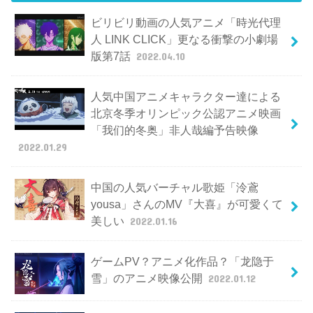
ビリビリ動画の人気アニメ「時光代理
人 LINK CLICK」更なる衝撃の小劇場
版第7話
2022.04.10
人気中国アニメキャラクター達による
北京冬季オリンピック公認アニメ映画
「我们的冬奥」非人哉編予告映像
2022.01.29
中国の人気バーチャル歌姫「泠鳶
yousa」さんのMV『大喜』が可愛くて
美しい
2022.01.16
ゲームPV？アニメ化作品？「龙隐于
雪」のアニメ映像公開
2022.01.12