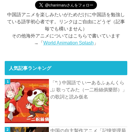
中国語アニメを楽しみたいがためだけに中国語を勉強し
ている語学初心者です。リンクはご自由にどうぞ（記事
毎でも構いません）
その他海外アニメについてはこちらで書いています
→「
World Animation Splash
」
人気記事ランキング
「*: ) 中国語で いーあるふぁんくら
ぶ 歌ってみた（一二粉絲俱樂部）」
の歌詞と読み仮名
中国の自主製作アニメ「記憶管理局