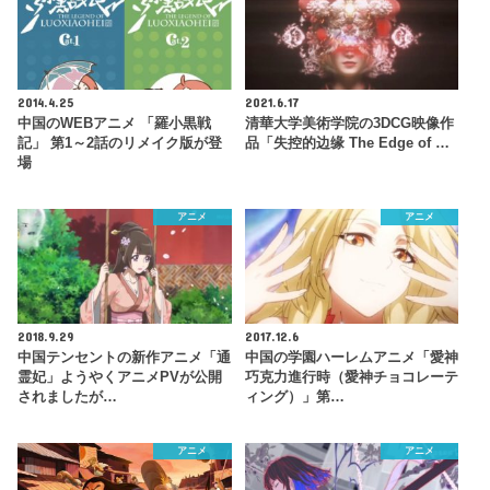
2014.4.25
2021.6.17
中国のWEBアニメ 「羅小黒戦
清華大学美術学院の3DCG映像作
記」 第1～2話のリメイク版が登
品「失控的边缘 The Edge of …
場
アニメ
アニメ
2018.9.29
2017.12.6
中国テンセントの新作アニメ「通
中国の学園ハーレムアニメ「愛神
霊妃」ようやくアニメPVが公開
巧克力進行時（愛神チョコレーテ
されましたが…
ィング）」第…
アニメ
アニメ