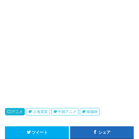
k
b
o
アニメ
上海震雷
中国アニメ
陰陽師
ツイート
シェア