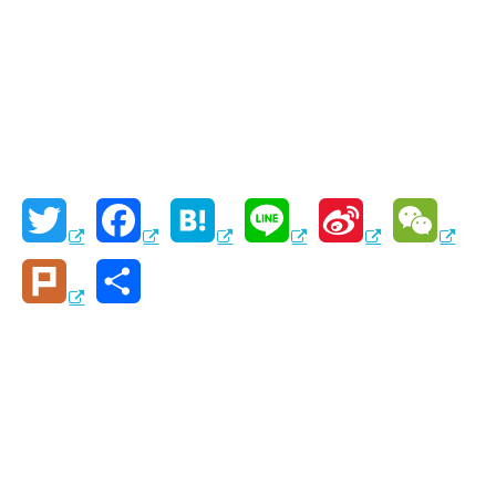
T
F
H
L
S
W
w
a
a
i
i
e
P
共
i
c
t
n
n
C
l
有
t
e
e
e
a
h
u
t
b
n
W
a
r
e
o
a
e
t
k
r
o
i