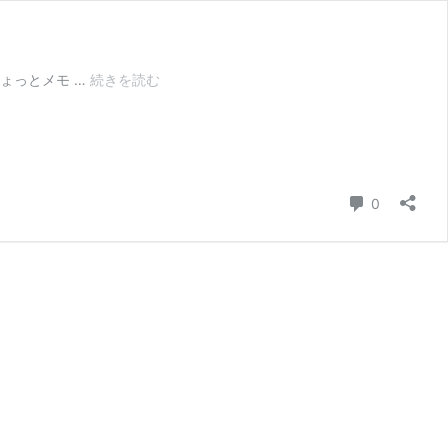
中
ょっとメモ …
続きを読む
国
の
人
気
ス
コメント
0
マ
ホ
ゲ
ー
ム
「陰
陽
師」
の
公
式
コ