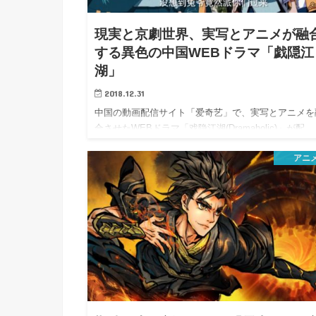
h
u
有
e
a
r
現実と京劇世界、実写とアニメが融
i
t
する異色の中国WEBドラマ「戯隠江
k
b
湖」
o
2018.12.31
中国の動画配信サイト「爱奇艺」で、実写とアニメを
合させたWEBドラマ「戏隐江湖(Dramaholic)」が配…
アニ