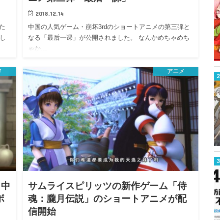
2018.12.14
た
中国の人気ゲーム・崩坏3rdのショートアニメの第三弾と
し
なる「最后一课」が公開されました。 なんかめちゃめち
ゃか…
メ
アニメ
と中
サムライスピリッツの新作ゲーム「侍
ボ
魂：朧月伝説」のショートアニメが配
信開始