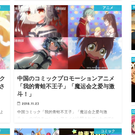
メ
アニメ
ク
中国のコミックプロモーションアニメ
さ
「我的青蛙不王子」「魔运会之爱与激
斗！」
2018.11.23
によ
中国コミック「我的青蛙不王子」「魔运会之爱与激
始…
斗！」のプロモーションアニメが公開されていたのでち
ょっとメモ書き…
メ
コミック