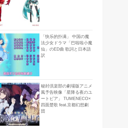
「快乐的扑满」 中国の魔
法少女ドラマ「巴啦啦小魔
仙」のED曲 歌詞と日本語
訳
秘封倶楽部の劇場版アニメ
風予告映像「星降る夜のユ
ートピア」 TUMENECO×
四面楚歌 feat.京都幻想劇
団