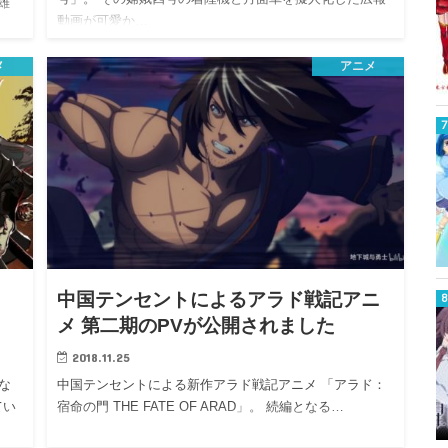
雄
動画が可愛か…
メ
アニメ
中国テンセントによるアラド戦記アニ
メ 第二期のPVが公開されました
2018.11.25
な
中国テンセントによる新作アラド戦記アニメ 「アラド：
てい
宿命の門 THE FATE OF ARAD」。 続編となる…