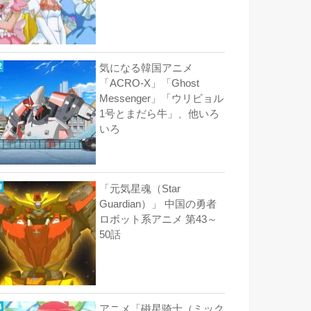
気になる韓国アニメ
「ACRO-X」「Ghost
Messenger」「ウリビョル
1号とまだら牛」、他いろ
いろ
「元気星魂（Star
Guardian）」 中国の勇者
ロボット系アニメ 第43～
50話
アニメ「磁星骑士（ミック