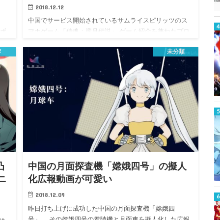
2018.12.12
中国でサービス開始されているサムライスピリッツのス
ラボ
マホゲーム「侍魂：朧月伝説」 ゲーム紹介を兼ねたプロ
モーショ…
メ
未分類
凸
中国の月面探査機「嫦娥四号」の擬人
ニ
化広報動画が可愛い
2018.12.09
昨日打ち上げに成功した中国の月面探査機「嫦娥四
号」。 その嫦娥四号の着陸機と月面車を擬人化した広報