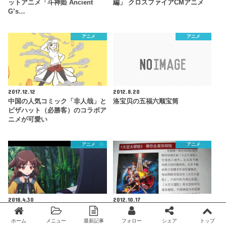
ットアニメ「斗神姫 Ancient
編」 クロスファイアCMアニメ
G’s…
アニメ
アニメ
2017.12.12
2012.8.20
中国の人気コミック「非人哉」と
洛宝贝の五福六顺宝筒
ピザハット（必勝客）のコラボア
ニメが可愛い
アニメ
アニメ
2018.4.30
2012.10.17
テンセントによる中日合作の新作
「太空大冒険」 中国アニメ星遊
お化粧アニメ「盛世妝娘 The
記のパイロット版ムービーと悲し
ホーム
メニュー
最新記事
フォロー
シェア
トップ
Twitter
facebook