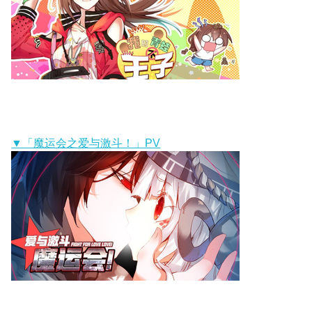
▼「魔运会之爱与激斗！」PV