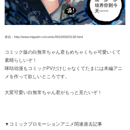
来自：http://www.migudm.cn/comic/091000003138.html
コミック版の白無常ちゃん君もめちゃくちゃ可愛いくて
素晴らしいぞ！
咪咕动漫もコミックPVだけじゃなくてたまには本編アニ
メを作って欲しいところです。
大変可愛い白無常ちゃん君がもっと見たいぞ！
▼コミックプロモーションアニメ関連過去記事