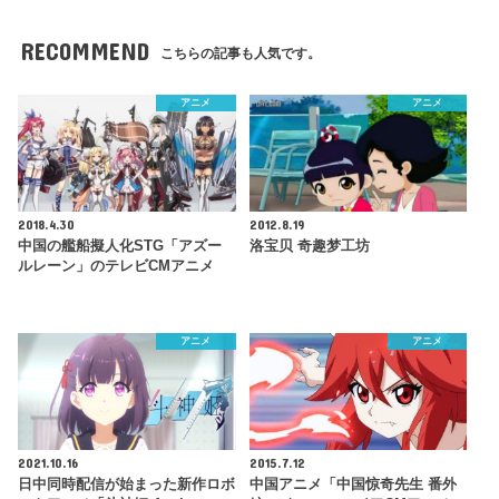
RECOMMEND
こちらの記事も人気です。
アニメ
アニメ
2018.4.30
2012.8.19
中国の艦船擬人化STG「アズー
洛宝贝 奇趣梦工坊
ルレーン」のテレビCMアニメ
アニメ
アニメ
2021.10.16
2015.7.12
日中同時配信が始まった新作ロボ
中国アニメ「中国惊奇先生 番外