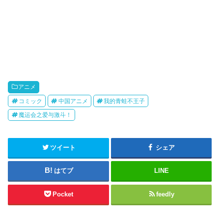
アニメ
コミック
中国アニメ
我的青蛙不王子
魔运会之爱与激斗！
ツイート
シェア
はてブ
LINE
Pocket
feedly