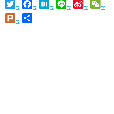
T
F
H
L
S
W
w
a
a
i
i
e
P
共
i
c
t
n
n
C
l
有
t
e
e
e
a
h
u
t
b
n
W
a
r
e
o
a
e
t
k
r
o
i
k
b
o