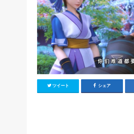
h
u
有
e
a
r
i
t
k
b
o
ツイート
シェア