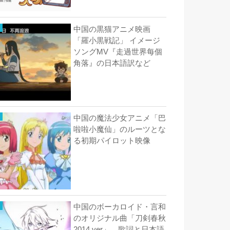
中国の黒猫アニメ映画
「羅小黒戦記」 イメージ
ソングMV『走過世界每個
角落』の日本語訳など
中国の魔法少女アニメ「巴
啦啦小魔仙」のルーツとな
る初期パイロット映像
中国のボーカロイド・言和
のオリジナル曲「刀剣春秋
2014 ver」 歌詞と日本語