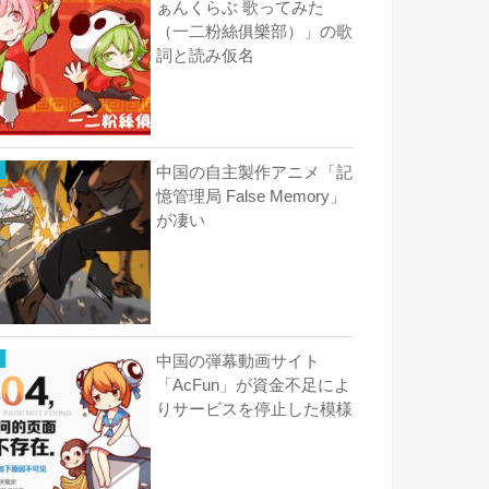
ぁんくらぶ 歌ってみた
（一二粉絲俱樂部）」の歌
詞と読み仮名
中国の自主製作アニメ「記
憶管理局 False Memory」
が凄い
中国の弾幕動画サイト
「AcFun」が資金不足によ
りサービスを停止した模様