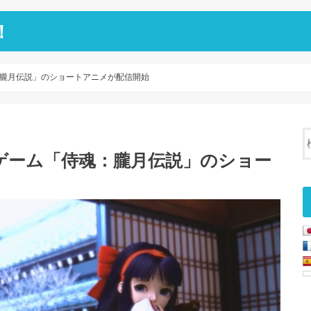
！
朧月伝説」のショートアニメが配信開始
ゲーム「侍魂：朧月伝説」のショー