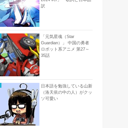
訳
「元気星魂（Star
Guardian）」 中国の勇者
ロボット系アニメ 第27～
35話
日本語を勉強している山新
（洛天依の中の人）がクッ
ソ可愛い