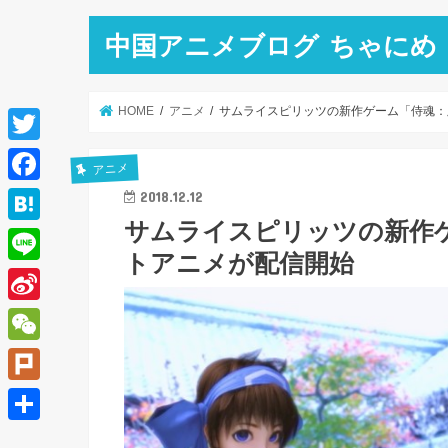
中国アニメブログ ちゃにめ
HOME
アニメ
サムライスピリッツの新作ゲーム「侍魂：
T
アニメ
w
F
2018.12.12
i
サムライスピリッツの新作
a
H
t
トアニメが配信開始
c
a
L
t
e
t
i
e
S
b
e
n
r
i
o
W
n
e
n
o
e
a
P
a
k
C
l
共
W