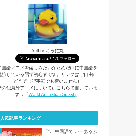
Author:ちゃに丸
中国語アニメを楽しみたいがためだけに中国語を
勉強している語学初心者です。リンクはご自由に
どうぞ（記事毎でも構いません）
その他海外アニメについてはこちらで書いていま
す→「
World Animation Splash
」
人気記事ランキング
「*: ) 中国語で いーあるふ