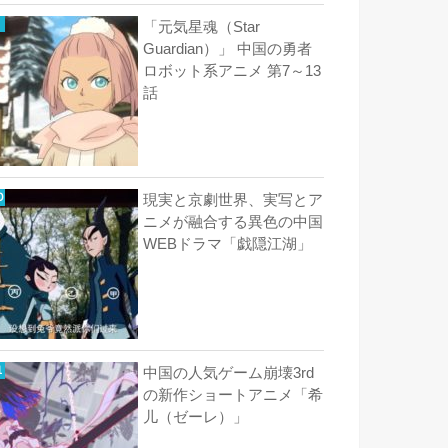
「元気星魂（Star
Guardian）」 中国の勇者
ロボット系アニメ 第7～13
話
現実と京劇世界、実写とア
ニメが融合する異色の中国
WEBドラマ「戯隠江湖」
中国の人気ゲーム崩壊3rd
の新作ショートアニメ「希
儿（ゼーレ）」