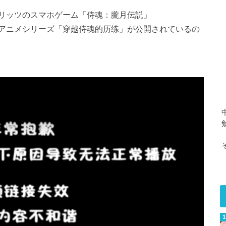
リッツのスマホゲーム「侍魂：朧月伝説」
アニメシリーズ「穿越侍魂的历练」が公開されているの