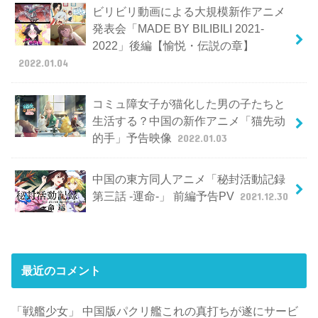
ビリビリ動画による大規模新作アニメ
発表会「MADE BY BILIBILI 2021-
2022」後編【愉悦・伝説の章】
2022.01.04
コミュ障女子が猫化した男の子たちと
生活する？中国の新作アニメ「猫先动
的手」予告映像
2022.01.03
中国の東方同人アニメ「秘封活動記録
第三話 -運命-」 前編予告PV
2021.12.30
最近のコメント
「戦艦少女」 中国版パクリ艦これの真打ちが遂にサービ