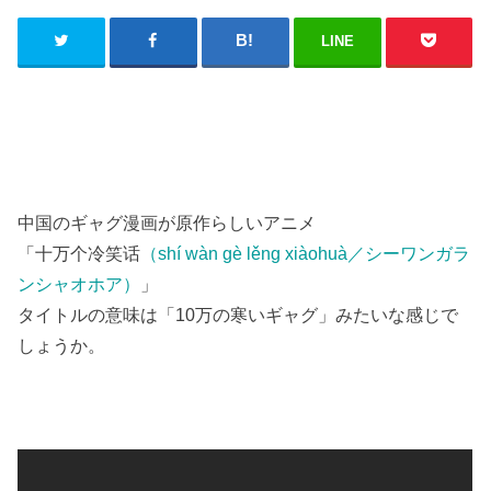
LINE
中国のギャグ漫画が原作らしいアニメ
「十万个冷笑话
（shí wàn gè lěng xiàohuà／シーワンガラ
ンシャオホア）
」
タイトルの意味は「10万の寒いギャグ」みたいな感じで
しょうか。