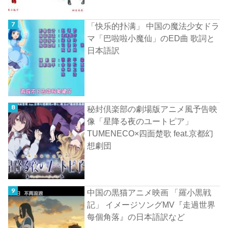
「快乐的扑满」 中国の魔法少女ドラ
マ「巴啦啦小魔仙」のED曲 歌詞と
日本語訳
秘封倶楽部の劇場版アニメ風予告映
像「星降る夜のユートピア」
TUMENECO×四面楚歌 feat.京都幻
想劇団
中国の黒猫アニメ映画 「羅小黒戦
記」 イメージソングMV『走過世界
每個角落』の日本語訳など