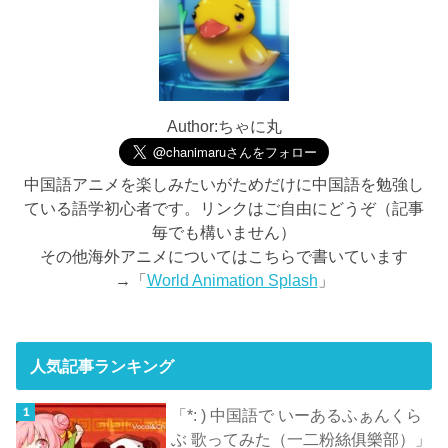
Author:ちゃに丸
中国語アニメを楽しみたいがためだけに中国語を勉強し
ている語学初心者です。リンクはご自由にどうぞ（記事
毎でも構いません）
その他海外アニメについてはこちらで書いています
→「
World Animation Splash
」
人気記事ランキング
「*: ) 中国語で いーあるふぁんくら
ぶ 歌ってみた（一二粉絲俱樂部）」