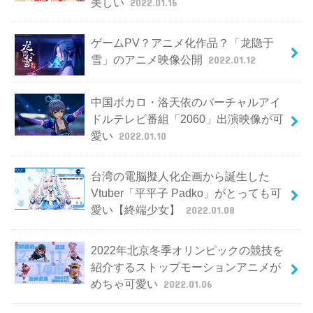
美しい
2022.01.16
ゲームPV？アニメ化作品？「龙隐于
雪」のアニメ映像公開
2022.01.12
中国ボカロ・洛天依のバーチャルアイ
ドルテレビ番組「2060」出演映像が可
愛い
2022.01.10
台湾の電脳擬人化企画から誕生した
Vtuber「平平子 Padko」がとっても可
愛い【終端少女】
2022.01.08
2022年北京冬季オリンピックの競技を
紹介するストップモーションアニメが
めちゃ可愛い
2022.01.06