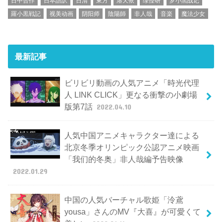
日中合作
日本語訳
日清
東方
洛天依
绿怪研
罗小黑战记
羅小黒戦記
视美动画
阴阳师
陰陽師
非人哉
音楽
魔法少女
最新記事
ビリビリ動画の人気アニメ「時光代理
人 LINK CLICK」更なる衝撃の小劇場
版第7話
2022.04.10
人気中国アニメキャラクター達による
北京冬季オリンピック公認アニメ映画
「我们的冬奥」非人哉編予告映像
2022.01.29
中国の人気バーチャル歌姫「泠鳶
yousa」さんのMV『大喜』が可愛くて