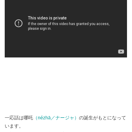
一応話は哪吒
（nézhā／ナージャ）
の誕生がもとになって
います。