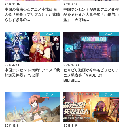
2017.10.14
2018.4.14
中国の魔法少女アニメ小花仙 挿
中国テンセントが新規アニメ化作
入歌『稜鏡（プリズム）』が素晴
品をまたまた大量告知「小緑与小
らしすぎるの…
藍」「天才玩…
アニメ
アニメ
2018.3.29
2019.10.20
中国テンセントの新作アニメ「我
ビリビリ動画が今年もビリビリア
的逆天神器」PV公開
ニメ発表会「MADE BY
BILIBIL…
アニメ
アニメ
2014.12.6
2018.5.14