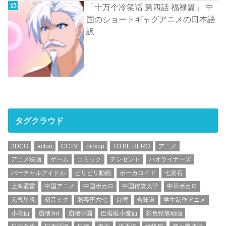
「十万个冷笑话 第四話 福禄篇」 中
国のショートギャグアニメの日本語
訳
タグクラウド
3DCG
acfun
CCTV
pickup
TO BE HERO
アニメ
アニメ映画
ゲーム
コミック
テンセント
ハオライナーズ
バーチャルアイドル
ビリビリ動画
ボーカロイド
七灵石
上海震雷
中国アニメ
中国ボカロ
中国传媒大学
中華ボカロ
元气星魂
初音ミク
刺客伍六七
台湾
合味道
学生制作アニメ
小花仙
崩壊3rd
崩壊学園
巴啦啦小魔仙
彩色铅笔动画