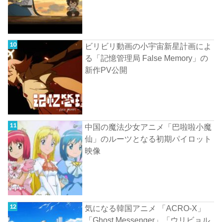
ビリビリ動画の小宇宙新星計画によ
る「記憶管理局 False Memory」の
新作PV公開
中国の魔法少女アニメ「巴啦啦小魔
仙」のルーツとなる初期パイロット
映像
気になる韓国アニメ 「ACRO-X」
「Ghost Messenger」「ウリビョル