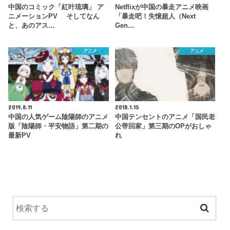
中国のコミック「紅叶琉璃」 ア
Netflixが中国の暴走アニメ映画
ニメーションPV そしてなん
「暴走吧！失憶超人（Next
と、あのアス…
Gen…
アニメ
アニメ
2019.8.11
2018.1.15
中国の人気ゲーム陰陽師のアニメ
中国テンセントのアニメ「国民老
版「陰陽師・平安物語」第二期の
公带回家」第三期のOPがおしゃ
最新PV
れ