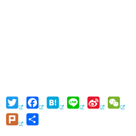
T
F
H
L
S
W
w
a
a
i
i
e
P
共
i
c
t
n
n
C
l
有