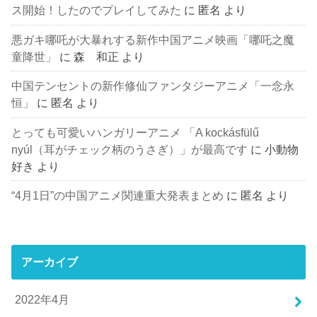
ス開始！したのでプレイしてみた
に
匿名
より
悪ガキ哪吒が大暴れする新作中国アニメ映画「哪吒之魔
童降世」
に
森 和正
より
中国テンセントの新作修仙ファンタジーアニメ「一念永
恒」
に
匿名
より
とっても可愛いハンガリーアニメ 「A kockásfülű
nyúl（耳がチェック柄のうさぎ）」が最高です
に
小動物
好き
より
“4月1日”の中国アニメ関連重大発表まとめ
に
匿名
より
アーカイブ
2022年4月