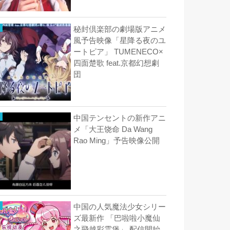
秘封倶楽部の劇場版アニメ
風予告映像「星降る夜のユ
ートピア」 TUMENECO×
四面楚歌 feat.京都幻想劇
団
中国テンセントの新作アニ
メ「大王饶命 Da Wang
Rao Ming」予告映像公開
中国の人気魔法少女シリー
ズ最新作 「巴啦啦小魔仙
之飛越彩霊堡」 配信開始