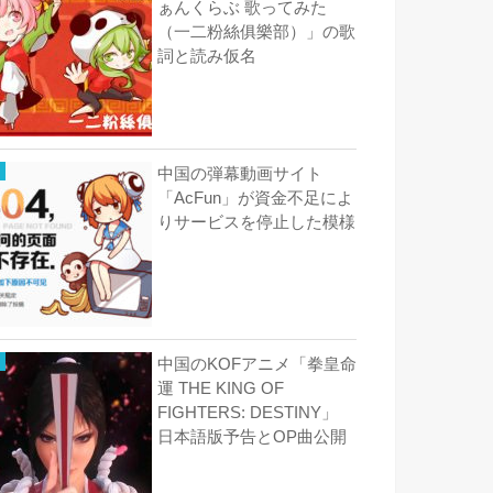
ぁんくらぶ 歌ってみた
（一二粉絲俱樂部）」の歌
詞と読み仮名
中国の弾幕動画サイト
「AcFun」が資金不足によ
りサービスを停止した模様
中国のKOFアニメ「拳皇命
運 THE KING OF
FIGHTERS: DESTINY」
日本語版予告とOP曲公開