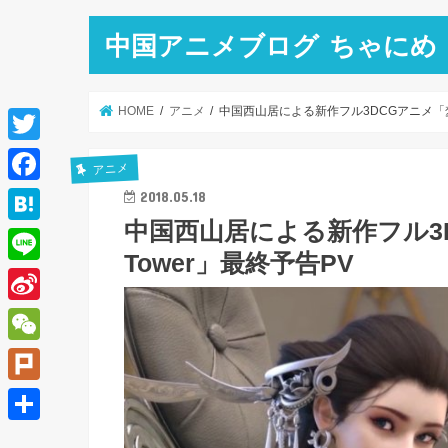
中国アニメブログ ちゃにめ
HOME
アニメ
中国西山居による新作フル3DCGアニメ「梦塔·
T
アニメ
w
F
2018.05.18
i
中国西山居による新作フル3D
a
H
t
Tower」最終予告PV
c
a
L
t
e
t
i
e
S
b
e
n
r
i
o
W
n
e
n
o
e
a
P
a
k
C
l
共
W