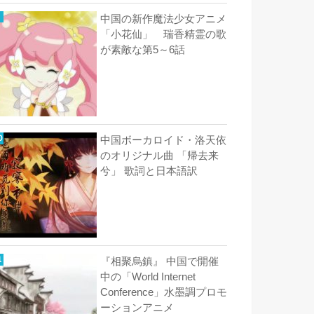
中国の新作魔法少女アニメ
「小花仙」 瑞香精霊の歌
が素敵な第5～6話
中国ボーカロイド・洛天依
のオリジナル曲 「帰去来
兮」 歌詞と日本語訳
『相聚烏鎮』 中国で開催
中の「World Internet
Conference」水墨調プロモ
ーションアニメ