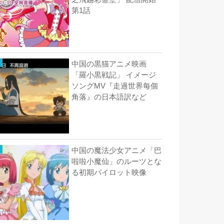
第1話
中国の黒猫アニメ映画
「羅小黒戦記」 イメージ
ソングMV『走過世界每個
角落』の日本語訳など
中国の魔法少女アニメ「巴
啦啦小魔仙」のルーツとな
る初期パイロット映像