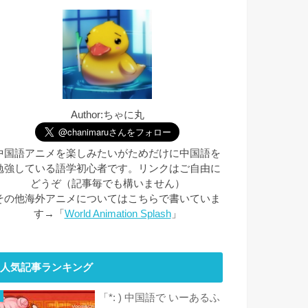
Author:ちゃに丸
中国語アニメを楽しみたいがためだけに中国語を
勉強している語学初心者です。リンクはご自由に
どうぞ（記事毎でも構いません）
その他海外アニメについてはこちらで書いていま
す→「
World Animation Splash
」
人気記事ランキング
「*: ) 中国語で いーあるふ