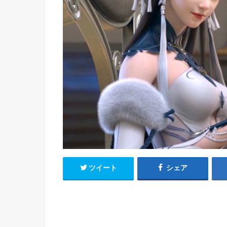
h
u
有
e
a
r
i
t
k
b
o
ツイート
シェア