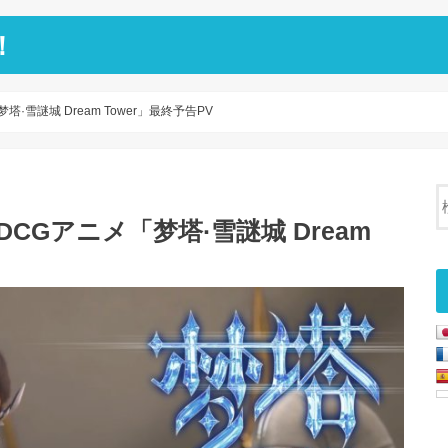
！
雪謎城 Dream Tower」最終予告PV
CGアニメ「梦塔·雪謎城 Dream