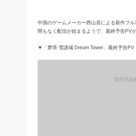
中国のゲームメーカー西山居による新作フル3DCG
間もなく配信が始まるようで、最終予告PV
▼「梦塔·雪謎城 Dream Tower」最終予告PV
暂时无法