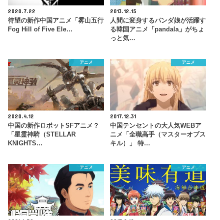
2020.7.22
2013.12.15
待望の新作中国アニメ「雾山五行
人間に変身するパンダ娘が活躍す
Fog Hill of Five Ele…
る韓国アニメ「pandala」がちょ
っと気…
アニメ
アニメ
2020.4.12
2017.12.31
中国の新作ロボットSFアニメ？
中国テンセントの大人気WEBア
「星霊神騎（STELLAR
ニメ「全職高手（マスターオブス
KNIGHTS…
キル）」 特…
アニメ
アニメ