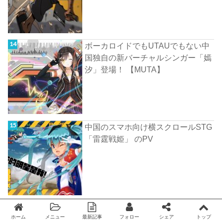
ボーカロイドでもUTAUでもない中
国独自の新バーチャルシンガー「嫣
汐」登場！ 【MUTA】
中国のスマホ向け横スクロールSTG
「雷霆戦姫」 のPV
ホーム
メニュー
最新記事
フォロー
シェア
トップ
Twitter
facebook