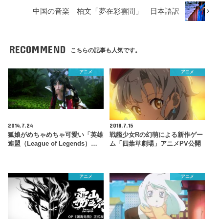
中国の音楽 柏文「夢在彩雲間」 日本語訳
RECOMMEND
こちらの記事も人気です。
アニメ
アニメ
2014.7.24
2018.7.15
狐娘がめちゃめちゃ可愛い「英雄
戦艦少女Rの幻萌による新作ゲー
連盟（League of Legends）…
ム「四葉草劇場」アニメPV公開
アニメ
アニメ