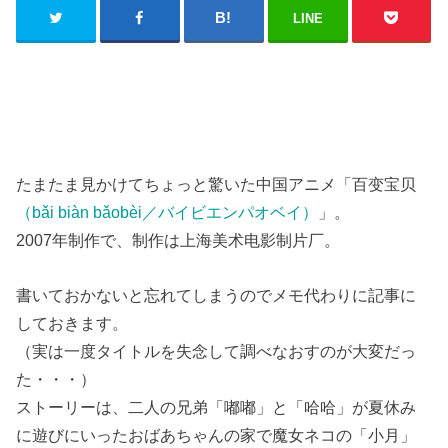
LINE
たまたま見かけてちょっと驚いた中国アニメ「百变宝贝
（bǎi biàn bǎobèi／バイビエンパオベイ）
」。
2007年制作で、制作は上海美术电影制片厂。
書いておかないと忘れてしまうのでメモ代わりに記事に
しておきます。
（実は一度タイトルを失念して調べなおすのが大変だっ
た・・・）
ストーリーは、二人の兄弟「嘟嘟」と「哈哈」が夏休み
に遊びにいったおばあちゃんの家で魔女ネコの「小月」