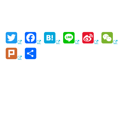
T
F
H
L
S
W
w
a
a
i
i
e
P
共
i
c
t
n
n
C
l
有
t
e
e
e
a
h
u
t
b
n
W
a
r
e
o
a
e
t
k
r
o
i
k
b