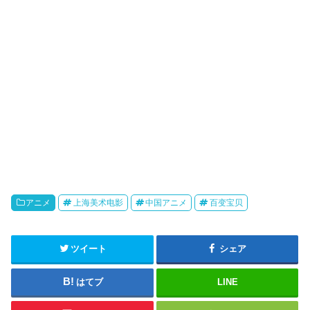
o
アニメ
上海美术电影
中国アニメ
百变宝贝
ツイート
シェア
はてブ
LINE