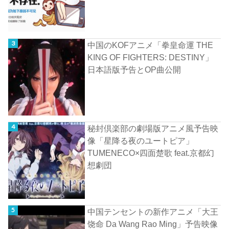
中国のKOFアニメ「拳皇命運 THE
KING OF FIGHTERS: DESTINY」
日本語版予告とOP曲公開
秘封倶楽部の劇場版アニメ風予告映
像「星降る夜のユートピア」
TUMENECO×四面楚歌 feat.京都幻
想劇団
中国テンセントの新作アニメ「大王
饶命 Da Wang Rao Ming」予告映像