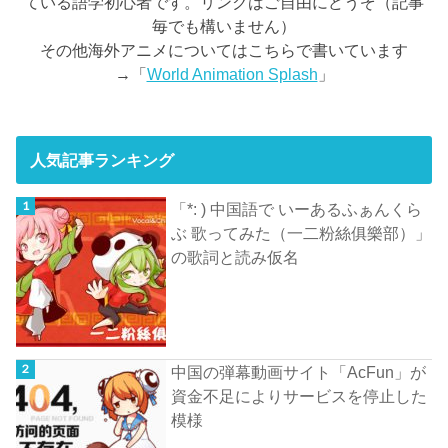
ている語学初心者です。リンクはご自由にどうぞ（記事
毎でも構いません）
その他海外アニメについてはこちらで書いています
→「
World Animation Splash
」
人気記事ランキング
「*: ) 中国語で いーあるふぁんくら
ぶ 歌ってみた（一二粉絲俱樂部）」
の歌詞と読み仮名
中国の弾幕動画サイト「AcFun」が
資金不足によりサービスを停止した
模様