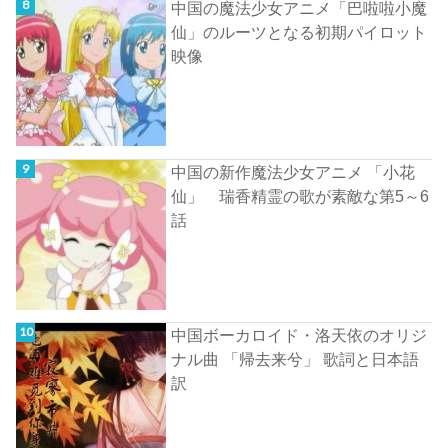
中国の魔法少女アニメ「巴啦啦小魔
仙」のルーツとなる初期パイロット
映像
中国の新作魔法少女アニメ 「小花
仙」 瑞香精霊の歌が素敵な第5～6
話
中国ボーカロイド・洛天依のオリジ
ナル曲 「帰去来兮」 歌詞と日本語
訳