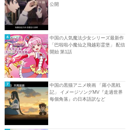
公開
中国の人気魔法少女シリーズ最新作
「巴啦啦小魔仙之飛越彩霊堡」 配信
開始 第1話
中国の黒猫アニメ映画 「羅小黒戦
記」 イメージソングMV『走過世界
每個角落』の日本語訳など