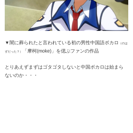
▼闇に葬られたと言われている初の男性中国語ボカロ
（のは
「摩柯(moke)」を偲ぶファンの作品
ずだった？）
とりあえずまずはゴタゴタしないと中国ボカロは始まら
ないのか・・・