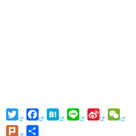
T
F
H
L
S
W
w
a
a
i
i
e
P
共