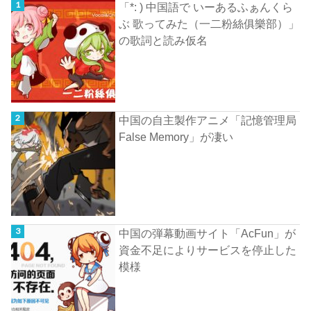
「*: ) 中国語で いーあるふぁんくら
ぶ 歌ってみた（一二粉絲俱樂部）」
の歌詞と読み仮名
中国の自主製作アニメ「記憶管理局
False Memory」が凄い
中国の弾幕動画サイト「AcFun」が
資金不足によりサービスを停止した
模様