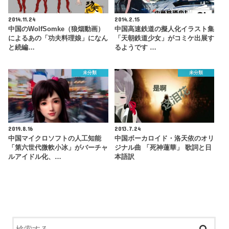
2014.11.24
2014.2.15
中国のWolfSomke（狼烟動画）
中国高速鉄道の擬人化イラスト集
によるあの「功夫料理娘」になん
「天朝鉄道少女」がコミケ出展す
と続編…
るようです …
未分類
未分類
2019.8.16
2013.7.24
中国マイクロソフトの人工知能
中国ボーカロイド・洛天依のオリ
「第六世代微軟小冰」がバーチャ
ジナル曲 「死神蓮華」 歌詞と日
ルアイドル化、…
本語訳