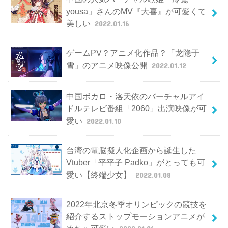
yousa」さんのMV『大喜』が可愛くて
美しい
2022.01.16
ゲームPV？アニメ化作品？「龙隐于
雪」のアニメ映像公開
2022.01.12
中国ボカロ・洛天依のバーチャルアイ
ドルテレビ番組「2060」出演映像が可
愛い
2022.01.10
台湾の電脳擬人化企画から誕生した
Vtuber「平平子 Padko」がとっても可
愛い【終端少女】
2022.01.08
2022年北京冬季オリンピックの競技を
紹介するストップモーションアニメが