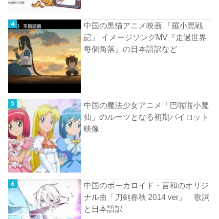
中国の黒猫アニメ映画 「羅小黒戦
記」 イメージソングMV『走過世界
每個角落』の日本語訳など
中国の魔法少女アニメ「巴啦啦小魔
仙」のルーツとなる初期パイロット
映像
中国のボーカロイド・言和のオリジ
ナル曲「刀剣春秋 2014 ver」 歌詞
と日本語訳