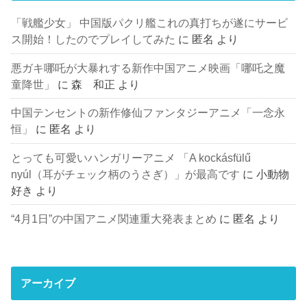
「戦艦少女」 中国版パクリ艦これの真打ちが遂にサービ
ス開始！したのでプレイしてみた
に
匿名
より
悪ガキ哪吒が大暴れする新作中国アニメ映画「哪吒之魔
童降世」
に
森 和正
より
中国テンセントの新作修仙ファンタジーアニメ「一念永
恒」
に
匿名
より
とっても可愛いハンガリーアニメ 「A kockásfülű
nyúl（耳がチェック柄のうさぎ）」が最高です
に
小動物
好き
より
“4月1日”の中国アニメ関連重大発表まとめ
に
匿名
より
アーカイブ