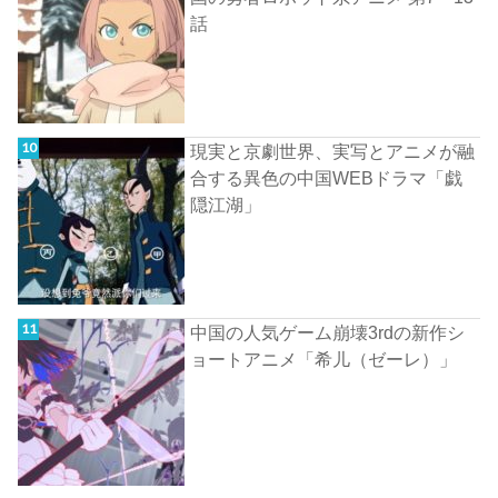
話
現実と京劇世界、実写とアニメが融
合する異色の中国WEBドラマ「戯
隠江湖」
中国の人気ゲーム崩壊3rdの新作シ
ョートアニメ「希儿（ゼーレ）」