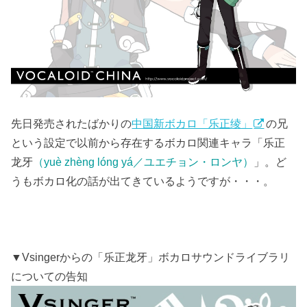
先日発売されたばかりの
中国新ボカロ「乐正绫」
の兄
という設定で以前から存在するボカロ関連キャラ「乐正
龙牙
（yuè zhèng lóng yá／ユエチョン・ロンヤ）
」。ど
うもボカロ化の話が出てきているようですが・・・。
▼Vsingerからの「乐正龙牙」ボカロサウンドライブラリ
についての告知