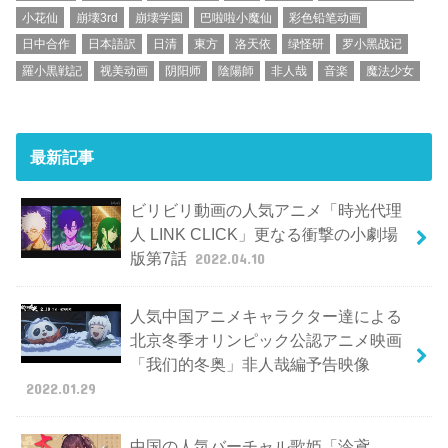
小花仙
崩壊3rd
崩壊学園
巴啦啦小魔仙
彩色铅笔动画
日中合作
日本語訳
日清
東方
洛天依
绿怪研
罗小黑战记
羅小黒戦記
视美动画
阴阳师
陰陽師
非人哉
音楽
魔法少女
最新記事
ビリビリ動画の人気アニメ「時光代理
人 LINK CLICK」更なる衝撃の小劇場
版第7話
2022.04.10
人気中国アニメキャラクター達による
北京冬季オリンピック公認アニメ映画
「我们的冬奥」非人哉編予告映像
2022.01.29
中国の人気バーチャル歌姫「泠鳶