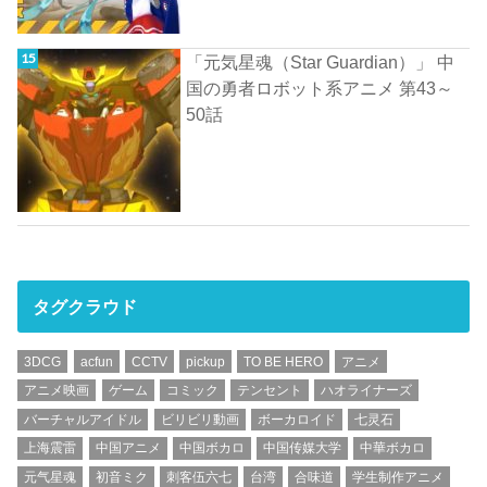
「元気星魂（Star Guardian）」 中
国の勇者ロボット系アニメ 第43～
50話
タグクラウド
3DCG
acfun
CCTV
pickup
TO BE HERO
アニメ
アニメ映画
ゲーム
コミック
テンセント
ハオライナーズ
バーチャルアイドル
ビリビリ動画
ボーカロイド
七灵石
上海震雷
中国アニメ
中国ボカロ
中国传媒大学
中華ボカロ
元气星魂
初音ミク
刺客伍六七
台湾
合味道
学生制作アニメ