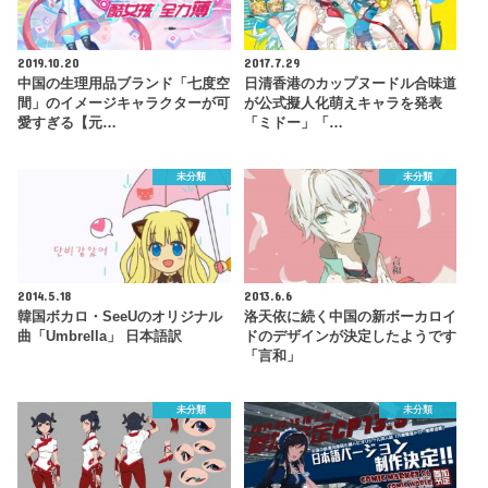
2019.10.20
2017.7.29
中国の生理用品ブランド「七度空
日清香港のカップヌードル合味道
間」のイメージキャラクターが可
が公式擬人化萌えキャラを発表
愛すぎる【元…
「ミドー」「…
未分類
未分類
2014.5.18
2013.6.6
韓国ボカロ・SeeUのオリジナル
洛天依に続く中国の新ボーカロイ
曲「Umbrella」 日本語訳
ドのデザインが決定したようです
「言和」
未分類
未分類