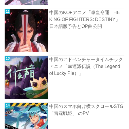
中国のKOFアニメ「拳皇命運 THE
KING OF FIGHTERS: DESTINY」
日本語版予告とOP曲公開
中国のアドベンチャータイムチック
アニメ「幸運派伝説（The Legend
of Lucky Pie）」
中国のスマホ向け横スクロールSTG
「雷霆戦姫」 のPV