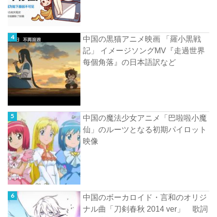
中国の黒猫アニメ映画 「羅小黒戦
記」 イメージソングMV『走過世界
每個角落』の日本語訳など
中国の魔法少女アニメ「巴啦啦小魔
仙」のルーツとなる初期パイロット
映像
中国のボーカロイド・言和のオリジ
ナル曲「刀剣春秋 2014 ver」 歌詞