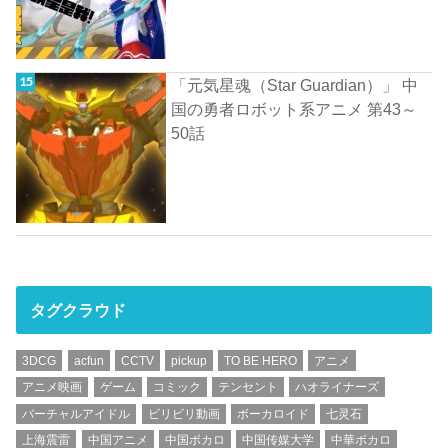
「元気星魂（Star Guardian）」 中
国の勇者ロボット系アニメ 第43～
50話
タグクラウド
3DCG
acfun
CCTV
pickup
TO BE HERO
アニメ
アニメ映画
ゲーム
コミック
テンセント
ハオライナーズ
バーチャルアイドル
ビリビリ動画
ボーカロイド
七灵石
上海震雷
中国アニメ
中国ボカロ
中国传媒大学
中華ボカロ