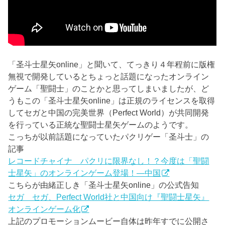
「圣斗士星矢online」と聞いて、てっきり４年程前に版権
無視で開発しているとちょっと話題になったオンライン
ゲーム「聖闘士」のことかと思ってしまいましたが、ど
うもこの「圣斗士星矢online」は正規のライセンスを取得
してセガと中国の完美世界（Perfect World）が共同開発
を行っている正統な聖闘士星矢ゲームのようです。
こっちが以前話題になっていたパクリゲー「圣斗士」の
記事
レコードチャイナ パクリに限界なし！？今度は「聖闘
士星矢」のオンラインゲーム登場！―中国
こちらが由緒正しき「圣斗士星矢online」の公式告知
セガ セガ、Perfect World社と中国向け『聖闘士星矢』
オンラインゲーム化
上記のプロモーションムービー自体は昨年すでに公開さ