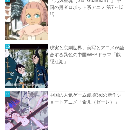
「元気星魂（Star Guardian）」 中
国の勇者ロボット系アニメ 第7～13
話
現実と京劇世界、実写とアニメが融
合する異色の中国WEBドラマ「戯
隠江湖」
中国の人気ゲーム崩壊3rdの新作シ
ョートアニメ「希儿（ゼーレ）」