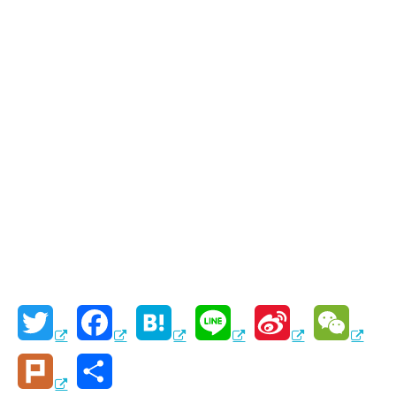
T
F
H
L
S
W
w
a
a
i
i
e
P
共
i
c
t
n
n
C