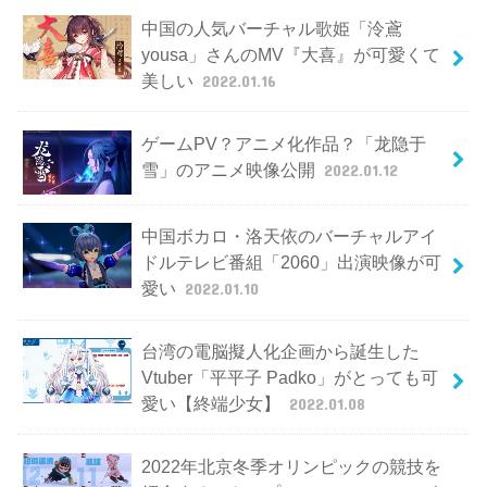
中国の人気バーチャル歌姫「泠鳶
yousa」さんのMV『大喜』が可愛くて
美しい
2022.01.16
ゲームPV？アニメ化作品？「龙隐于
雪」のアニメ映像公開
2022.01.12
中国ボカロ・洛天依のバーチャルアイ
ドルテレビ番組「2060」出演映像が可
愛い
2022.01.10
台湾の電脳擬人化企画から誕生した
Vtuber「平平子 Padko」がとっても可
愛い【終端少女】
2022.01.08
2022年北京冬季オリンピックの競技を