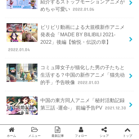
紹介するストップモーションアニメが
めちゃ可愛い
2022.01.06
ビリビリ動画による大規模新作アニメ
発表会「MADE BY BILIBILI 2021-
2022」後編【愉悦・伝説の章】
2022.01.04
コミュ障女子が猫化した男の子たちと
生活する？中国の新作アニメ「猫先动
的手」予告映像
2022.01.03
中国の東方同人アニメ「秘封活動記録
第三話 -運命-」 前編予告PV
2021.12.30
ホーム
メニュー
最新記事
フォロー
シェア
トップ
Twitter
facebook