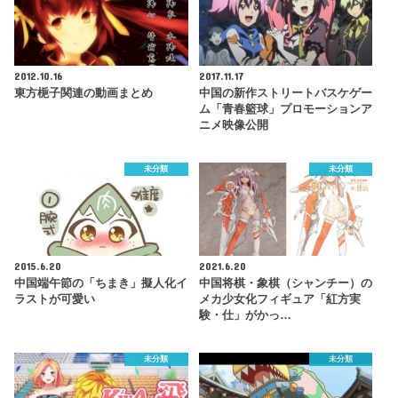
2012.10.16
2017.11.17
東方梔子関連の動画まとめ
中国の新作ストリートバスケゲー
ム「青春籃球」プロモーションア
ニメ映像公開
未分類
未分類
2015.6.20
2021.6.20
中国端午節の「ちまき」擬人化イ
中国将棋・象棋（シャンチー）の
ラストが可愛い
メカ少女化フィギュア「紅方実
験・仕」がかっ…
未分類
未分類