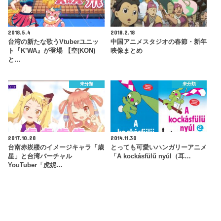
2018.5.4
2018.2.18
台湾の新たな歌うVtuberユニッ
中国アニメスタジオの春節・新年
ト『K’WA』が登場 【空(KON)
映像まとめ
と…
未分類
未分類
2017.10.28
2014.11.30
台南赤崁楼のイメージキャラ「歳
とっても可愛いハンガリーアニメ
星」と台湾バーチャル
「A kockásfülű nyúl（耳…
YouTuber「虎妮…