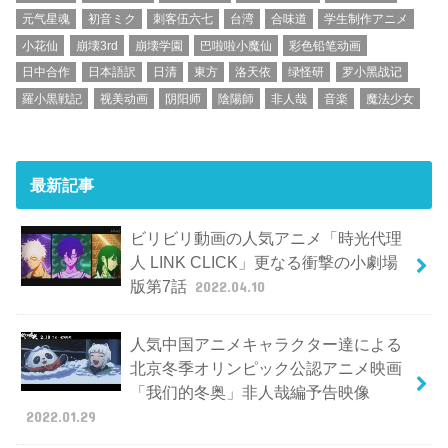
元气星魂
初音ミク
刺客伍六七
台湾
合味道
学生制作アニメ
小花仙
崩壊3rd
崩壊学園
巴啦啦小魔仙
彩色铅笔动画
日中合作
日本語訳
日清
東方
洛天依
绿怪研
罗小黑战记
羅小黒戦記
视美动画
阴阳师
陰陽師
非人哉
音楽
魔法少女
最新記事
ビリビリ動画の人気アニメ「時光代理
人 LINK CLICK」更なる衝撃の小劇場
版第7話
2022.04.10
人気中国アニメキャラクター達による
北京冬季オリンピック公認アニメ映画
「我们的冬奥」非人哉編予告映像
2022.01.29