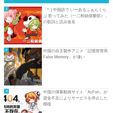
「*: ) 中国語で いーあるふぁんくら
ぶ 歌ってみた（一二粉絲俱樂部）」
の歌詞と読み仮名
中国の自主製作アニメ「記憶管理局
False Memory」が凄い
中国の弾幕動画サイト「AcFun」が
資金不足によりサービスを停止した
模様