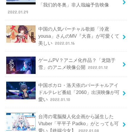
「我们的冬奥」非人哉編予告映像
2022.01.29
中国の人気バーチャル歌姫「泠鳶
yousa」さんのMV『大喜』が可愛くて
美しい
2022.01.16
ゲームPV？アニメ化作品？「龙隐于
雪」のアニメ映像公開
2022.01.12
中国ボカロ・洛天依のバーチャルアイ
ドルテレビ番組「2060」出演映像が可
愛い
2022.01.10
台湾の電脳擬人化企画から誕生した
Vtuber「平平子 Padko」がとっても可
愛い【終端少女】
2022.01.08