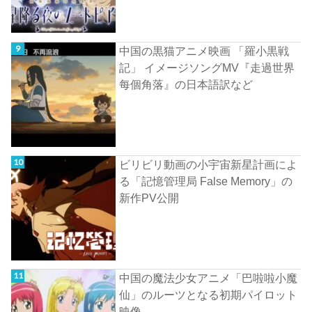
中国の黒猫アニメ映画 「羅小黒戦
記」 イメージソングMV『走過世界
每個角落』の日本語訳など
ビリビリ動画の小宇宙新星計画によ
る「記憶管理局 False Memory」の
新作PV公開
中国の魔法少女アニメ「巴啦啦小魔
仙」のルーツとなる初期パイロット
映像