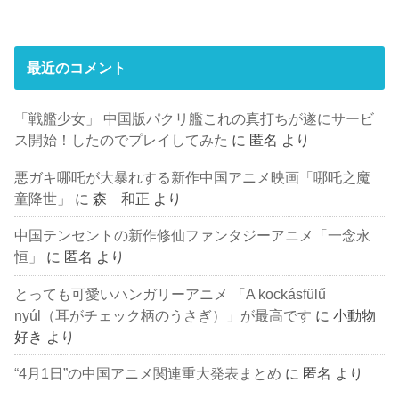
最近のコメント
「戦艦少女」 中国版パクリ艦これの真打ちが遂にサービ
ス開始！したのでプレイしてみた
に
匿名
より
悪ガキ哪吒が大暴れする新作中国アニメ映画「哪吒之魔
童降世」
に
森 和正
より
中国テンセントの新作修仙ファンタジーアニメ「一念永
恒」
に
匿名
より
とっても可愛いハンガリーアニメ 「A kockásfülű
nyúl（耳がチェック柄のうさぎ）」が最高です
に
小動物
好き
より
“4月1日”の中国アニメ関連重大発表まとめ
に
匿名
より