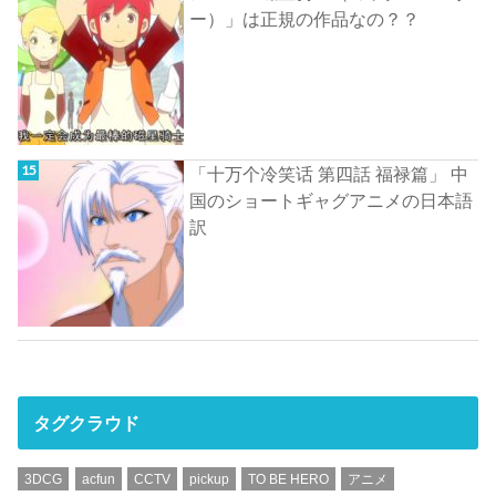
ー）」は正規の作品なの？？
「十万个冷笑话 第四話 福禄篇」 中
国のショートギャグアニメの日本語
訳
タグクラウド
3DCG
acfun
CCTV
pickup
TO BE HERO
アニメ