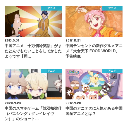
アニメ
アニメ
2013.5.31
2017.11.21
中国アニメ「十万個冷笑話」がま
中国テンセントの新作グルメアニ
たとんでもないことをしでかした
メ「大食天下 FOOD WORLD」
ようです【周…
予告映像
アニメ
アニメ
2020.9.24
2012.9.28
中国のスマホゲーム「战双帕弥什
中国のアニオタに人気がある中国
（パニシング：グレイレイヴ
国産アニメとは？
ン）」のショート…