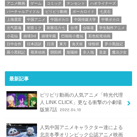
アニメ映画
ゲーム
コミック
テンセント
ハオライナーズ
バーチャルアイドル
ビリビリ動画
ボーカロイド
七灵石
上海震雷
中国アニメ
中国ボカロ
中国传媒大学
中華ボカロ
元气星魂
初音ミク
刺客伍六七
台湾
合味道
学生制作アニメ
小花仙
崩壊3rd
崩壊学園
巴啦啦小魔仙
彩色铅笔动画
日中合作
日本語訳
日清
東方
洛天依
绿怪研
罗小黑战记
羅小黒戦記
视美动画
阴阳师
陰陽師
非人哉
音楽
魔法少女
最新記事
ビリビリ動画の人気アニメ「時光代理
人 LINK CLICK」更なる衝撃の小劇場
版第7話
2022.04.10
人気中国アニメキャラクター達による
北京冬季オリンピック公認アニメ映画