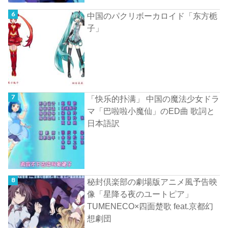
中国のパクリボーカロイド「东方栀
子」
「快乐的扑满」 中国の魔法少女ドラ
マ「巴啦啦小魔仙」のED曲 歌詞と
日本語訳
秘封倶楽部の劇場版アニメ風予告映
像「星降る夜のユートピア」
TUMENECO×四面楚歌 feat.京都幻
想劇団