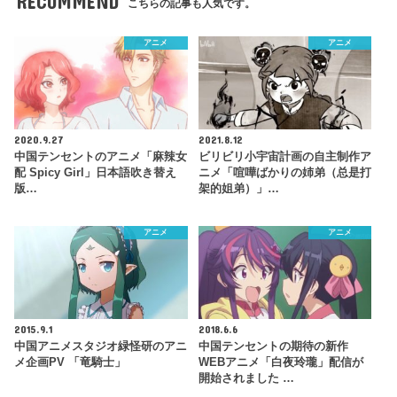
RECOMMEND
こちらの記事も人気です。
アニメ
アニメ
2020.9.27
2021.8.12
中国テンセントのアニメ「麻辣女
ビリビリ小宇宙計画の自主制作ア
配 Spicy Girl」日本語吹き替え
ニメ「喧嘩ばかりの姉弟（总是打
版…
架的姐弟）」…
アニメ
アニメ
2015.9.1
2018.6.6
中国アニメスタジオ緑怪研のアニ
中国テンセントの期待の新作
メ企画PV 「竜騎士」
WEBアニメ「白夜玲瓏」配信が
開始されました …