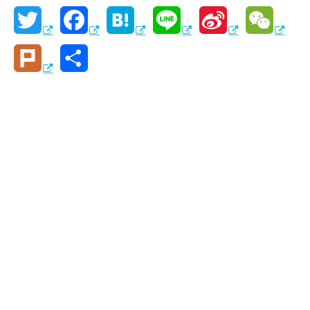
T
F
H
L
S
W
w
a
a
i
i
e
P
共
i
c
t
n
n
C
l
有
t
e
e
e
a
h
u
t
b
n
W
a
r
e
o
a
e
t
k
r
o
i
k
b
o