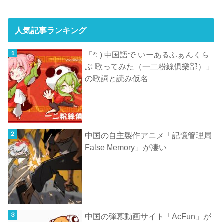
人気記事ランキング
「*: ) 中国語で いーあるふぁんくら
ぶ 歌ってみた（一二粉絲俱樂部）」
の歌詞と読み仮名
中国の自主製作アニメ「記憶管理局
False Memory」が凄い
中国の弾幕動画サイト「AcFun」が