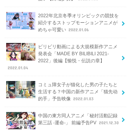
2022年北京冬季オリンピックの競技を
紹介するストップモーションアニメが
めちゃ可愛い
2022.01.06
ビリビリ動画による大規模新作アニメ
発表会「MADE BY BILIBILI 2021-
2022」後編【愉悦・伝説の章】
2022.01.04
コミュ障女子が猫化した男の子たちと
生活する？中国の新作アニメ「猫先动
的手」予告映像
2022.01.03
中国の東方同人アニメ「秘封活動記録
第三話 -運命-」 前編予告PV
2021.12.30