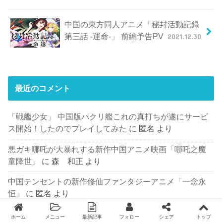
中国の東方同人アニメ「秘封活動記録
第三話 -運命-」 前編予告PV
2021.12.30
最近のコメント
「戦艦少女」 中国版パクリ艦これの真打ちが遂にサービ
ス開始！したのでプレイしてみた
に
匿名
より
悪ガキ哪吒が大暴れする新作中国アニメ映画「哪吒之魔
童降世」
に
森 和正
より
中国テンセントの新作修仙ファンタジーアニメ「一念永
恒」
に
匿名
より
とっても可愛いハンガリーアニメ 「A kockásfülű
ホーム
メニュー
最新記事
フォロー
シェア
トップ
Twitter
facebook