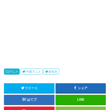
o
アニメ
中国アニメ
妙先生
ツイート
シェア
はてブ
LINE