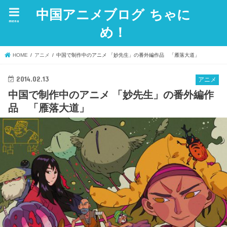
中国アニメブログ ちゃに
menu
め！
HOME
アニメ
中国で制作中のアニメ 「妙先生」の番外編作品 「雁落大道」
2014.02.13
アニメ
中国で制作中のアニメ 「妙先生」の番外編作
品 「雁落大道」