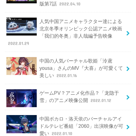
版第7話
2022.04.10
人気中国アニメキャラクター達による
北京冬季オリンピック公認アニメ映画
「我们的冬奥」非人哉編予告映像
2022.01.29
中国の人気バーチャル歌姫「泠鳶
yousa」さんのMV『大喜』が可愛くて
美しい
2022.01.16
ゲームPV？アニメ化作品？「龙隐于
雪」のアニメ映像公開
2022.01.12
中国ボカロ・洛天依のバーチャルアイ
ドルテレビ番組「2060」出演映像が可
愛い
2022.01.10