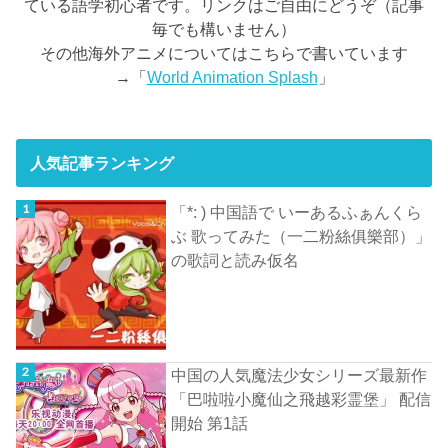
ている語学初心者です。リンクはご自由にどうぞ（記事
毎でも構いません）
その他海外アニメについてはこちらで書いています
→「
World Animation Splash
」
人気記事ランキング
「*: ) 中国語で いーあるふぁんくら
ぶ 歌ってみた（一二粉絲俱樂部）」
の歌詞と読み仮名
中国の人気魔法少女シリーズ最新作
「巴啦啦小魔仙之飛越彩霊堡」 配信
開始 第1話