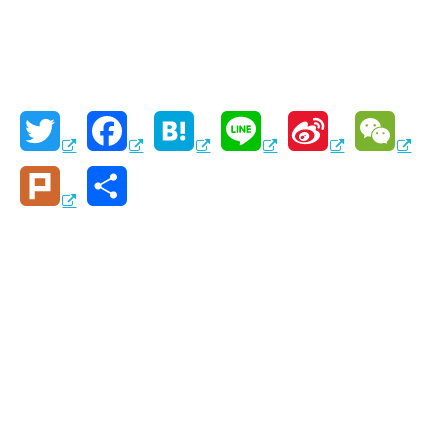
T
F
H
L
S
W
w
a
a
i
i
e
P
共
i
c
t
n
n
C
l
有
t
e
e
e
a
h
u
t
b
n
W
a
r
e
o
a
e
t
k
r
o
i
k
b