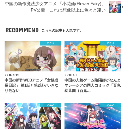
中国の新作魔法少女アニメ 「小花仙(Flower Fairy)」
PV公開 これは想像以上に色々と凄い
RECOMMEND
こちらの記事も人気です。
アニメ
アニメ
2016.4.19
2018.6.2
中国の新作WEBアニメ「女媧成
中国の人気ゲーム陰陽師がなんと
長日記」 第1話と第2話がいきな
マレーシアの同人コミック「百鬼
り危ない
幼儿園（百鬼…
アニメ
アニメ