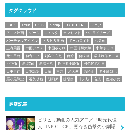
タグクラウド
3DCG
acfun
CCTV
pickup
TO BE HERO
アニメ
アニメ映画
ゲーム
コミック
テンセント
ハオライナーズ
バーチャルアイドル
ビリビリ動画
ボーカロイド
七灵石
上海震雷
中国アニメ
中国ボカロ
中国传媒大学
中華ボカロ
元气星魂
初音ミク
刺客伍六七
台湾
合味道
学生制作アニメ
小花仙
崩壊3rd
崩壊学園
巴啦啦小魔仙
彩色铅笔动画
日中合作
日本語訳
日清
東方
洛天依
绿怪研
罗小黑战记
羅小黒戦記
视美动画
阴阳师
陰陽師
非人哉
音楽
魔法少女
最新記事
ビリビリ動画の人気アニメ「時光代理
人 LINK CLICK」更なる衝撃の小劇場