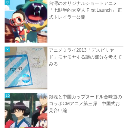
台湾のオリジナルショートアニメ
「七點半的太空人 First Launch」 正
式トレイラー公開
アニメミライ2013「デスビリヤー
ド」モヤモヤする謎の部分を考えて
みる
銀魂と中国カップヌードル合味道の
コラボCMアニメ第三弾 中国式お
見合い編