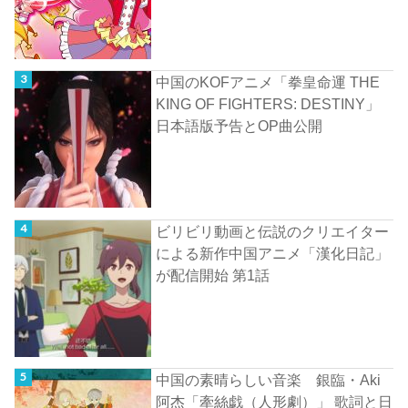
中国のKOFアニメ「拳皇命運 THE
KING OF FIGHTERS: DESTINY」
日本語版予告とOP曲公開
ビリビリ動画と伝説のクリエイター
による新作中国アニメ「漢化日記」
が配信開始 第1話
中国の素晴らしい音楽 銀臨・Aki
阿杰「牽絲戯（人形劇）」 歌詞と日