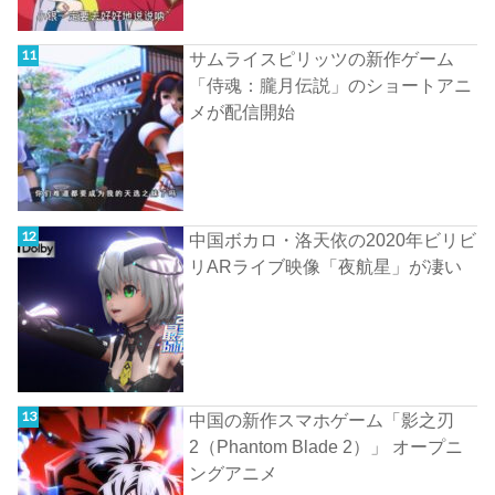
サムライスピリッツの新作ゲーム
「侍魂：朧月伝説」のショートアニ
メが配信開始
中国ボカロ・洛天依の2020年ビリビ
リARライブ映像「夜航星」が凄い
中国の新作スマホゲーム「影之刃
2（Phantom Blade 2）」 オープニ
ングアニメ