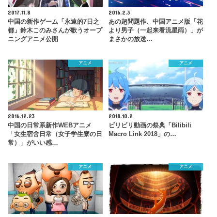
2017.11.8
2016.2.3
中国の新作ゲーム「永遠的7日之
あの超問題作、中国アニメ版「花
都」鈴木このみさんが歌うオープ
より男子（一起来看流星雨）」が
ニングアニメ公開
まさかの放送…
アニメ
アニメ
2016.12.23
2018.10.2
中国の日常系新作WEBアニメ
ビリビリ動画の祭典「Bilibili
「女生宿舍日常（女子学生寮の日
Macro Link 2018」の…
常）」がいい感…
アニメ
アニメ