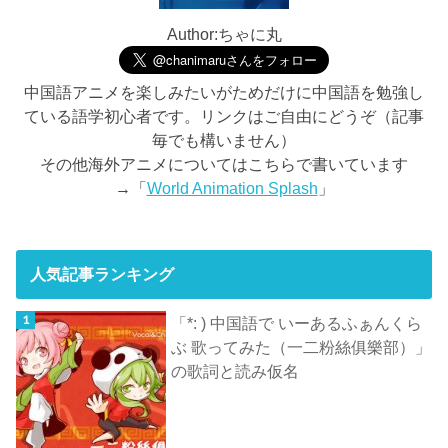
Author:ちゃに丸
中国語アニメを楽しみたいがためだけに中国語を勉強し
ている語学初心者です。リンクはご自由にどうぞ（記事
毎でも構いません）
その他海外アニメについてはこちらで書いています
→「
World Animation Splash
」
人気記事ランキング
「*: ) 中国語で いーあるふぁんくら
ぶ 歌ってみた（一二粉絲俱樂部）」
の歌詞と読み仮名