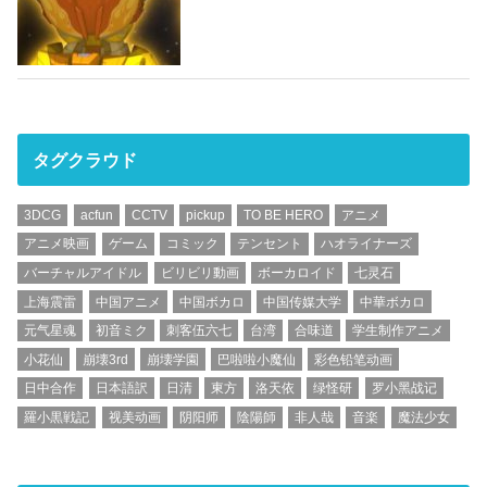
タグクラウド
3DCG
acfun
CCTV
pickup
TO BE HERO
アニメ
アニメ映画
ゲーム
コミック
テンセント
ハオライナーズ
バーチャルアイドル
ビリビリ動画
ボーカロイド
七灵石
上海震雷
中国アニメ
中国ボカロ
中国传媒大学
中華ボカロ
元气星魂
初音ミク
刺客伍六七
台湾
合味道
学生制作アニメ
小花仙
崩壊3rd
崩壊学園
巴啦啦小魔仙
彩色铅笔动画
日中合作
日本語訳
日清
東方
洛天依
绿怪研
罗小黑战记
羅小黒戦記
视美动画
阴阳师
陰陽師
非人哉
音楽
魔法少女