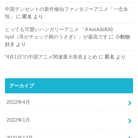
中国テンセントの新作修仙ファンタジーアニメ「一念永
恒」
に
匿名
より
とっても可愛いハンガリーアニメ 「A kockásfülű
nyúl（耳がチェック柄のうさぎ）」が最高です
に
小動物
好き
より
“4月1日”の中国アニメ関連重大発表まとめ
に
匿名
より
アーカイブ
2022年4月
2022年1月
2021年12月