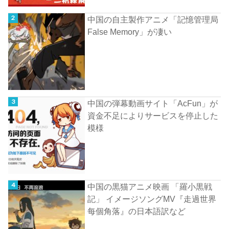
中国の自主製作アニメ「記憶管理局
False Memory」が凄い
中国の弾幕動画サイト「AcFun」が
資金不足によりサービスを停止した
模様
中国の黒猫アニメ映画 「羅小黒戦
記」 イメージソングMV『走過世界
每個角落』の日本語訳など