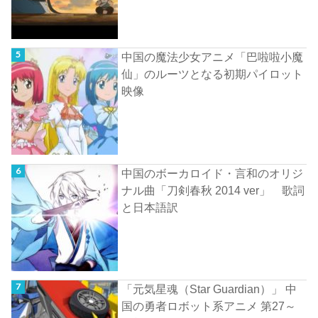
中国の魔法少女アニメ「巴啦啦小魔
仙」のルーツとなる初期パイロット
映像
中国のボーカロイド・言和のオリジ
ナル曲「刀剣春秋 2014 ver」 歌詞
と日本語訳
「元気星魂（Star Guardian）」 中
国の勇者ロボット系アニメ 第27～