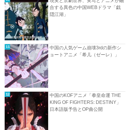
現実と京劇世界、実写とアニメが融
合する異色の中国WEBドラマ「戯
隠江湖」
中国の人気ゲーム崩壊3rdの新作シ
ョートアニメ「希儿（ゼーレ）」
中国のKOFアニメ「拳皇命運 THE
KING OF FIGHTERS: DESTINY」
日本語版予告とOP曲公開