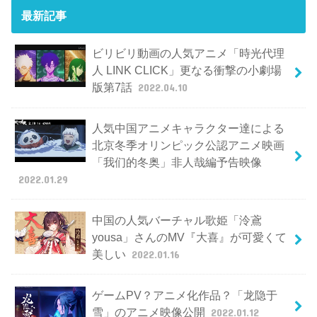
最新記事
ビリビリ動画の人気アニメ「時光代理
人 LINK CLICK」更なる衝撃の小劇場
版第7話
2022.04.10
人気中国アニメキャラクター達による
北京冬季オリンピック公認アニメ映画
「我们的冬奥」非人哉編予告映像
2022.01.29
中国の人気バーチャル歌姫「泠鳶
yousa」さんのMV『大喜』が可愛くて
美しい
2022.01.16
ゲームPV？アニメ化作品？「龙隐于
雪」のアニメ映像公開
2022.01.12