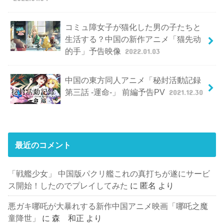
コミュ障女子が猫化した男の子たちと
生活する？中国の新作アニメ「猫先动
的手」予告映像
2022.01.03
中国の東方同人アニメ「秘封活動記録
第三話 -運命-」 前編予告PV
2021.12.30
最近のコメント
「戦艦少女」 中国版パクリ艦これの真打ちが遂にサービ
ス開始！したのでプレイしてみた
に
匿名
より
悪ガキ哪吒が大暴れする新作中国アニメ映画「哪吒之魔
童降世」
に
森 和正
より