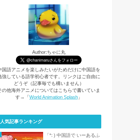
Author:ちゃに丸
中国語アニメを楽しみたいがためだけに中国語を
勉強している語学初心者です。リンクはご自由に
どうぞ（記事毎でも構いません）
その他海外アニメについてはこちらで書いていま
す→「
World Animation Splash
」
人気記事ランキング
「*: ) 中国語で いーあるふ