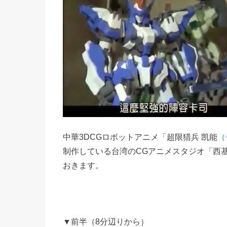
中華3DCGロボットアニメ「超限猎兵 凯能
（
制作している台湾のCGアニメスタジオ「西基動
おきます。
▼前半（8分辺りから）