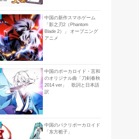
中国の新作スマホゲーム
「影之刃2（Phantom
Blade 2）」 オープニング
アニメ
中国のボーカロイド・言和
のオリジナル曲「刀剣春秋
2014 ver」 歌詞と日本語
訳
中国のパクリボーカロイド
「东方栀子」