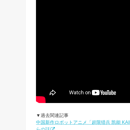
▼過去関連記事
中国新作ロボットアニメ「超限猎兵 凯能 KA
らの話