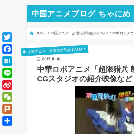
中国アニメブログ ちゃにめ
HOME
中国アニメ 超限猎兵凯能-KAINAR
中華ロボアニ
T
中国アニメ 超限猎兵凯能-KAINAR
w
F
2015.01.06
i
中華ロボアニメ「超限猎兵 凯
a
H
t
CGスタジオの紹介映像など
c
a
L
t
e
t
i
e
S
b
e
n
r
i
o
W
n
e
n
o
e
a
P
a
k
C
l
共
W