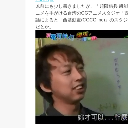
以前にも少し書きましたが、「超限猎兵 凯能
ニメを手がける台湾のCGアニメスタジオ「西基動
話によると「西基動畫(CGCG Inc)」の
だとか。