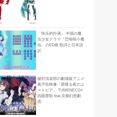
「快乐的扑满」 中国の魔
法少女ドラマ「巴啦啦小魔
仙」のED曲 歌詞と日本語
訳
秘封倶楽部の劇場版アニメ
風予告映像「星降る夜のユ
ートピア」 TUMENECO×
四面楚歌 feat.京都幻想劇
団