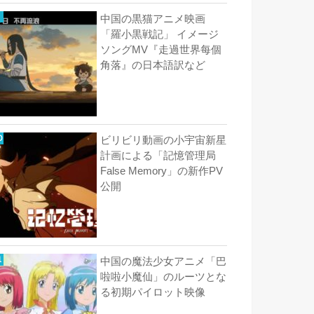
中国の黒猫アニメ映画
「羅小黒戦記」 イメージ
ソングMV『走過世界每個
角落』の日本語訳など
ビリビリ動画の小宇宙新星
計画による「記憶管理局
False Memory」の新作PV
公開
中国の魔法少女アニメ「巴
啦啦小魔仙」のルーツとな
る初期パイロット映像