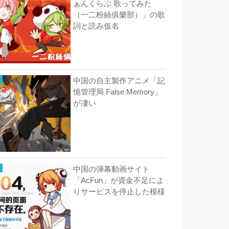
ぁんくらぶ 歌ってみた
（一二粉絲俱樂部）」の歌
詞と読み仮名
中国の自主製作アニメ「記
憶管理局 False Memory」
が凄い
中国の弾幕動画サイト
「AcFun」が資金不足によ
りサービスを停止した模様