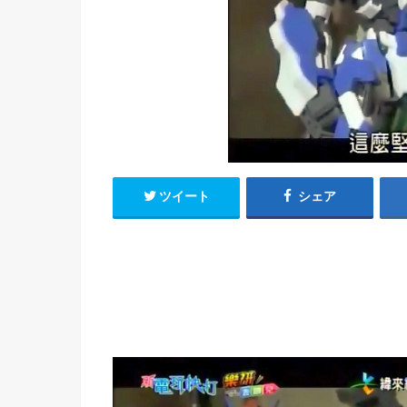
h
u
有
e
a
r
i
t
k
b
o
ツイート
シェア