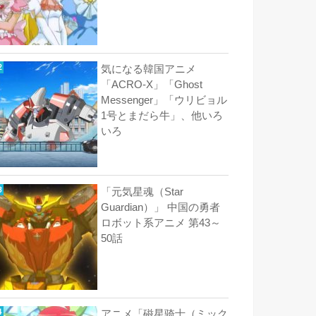
気になる韓国アニメ
「ACRO-X」「Ghost
Messenger」「ウリビョル
1号とまだら牛」、他いろ
いろ
「元気星魂（Star
Guardian）」 中国の勇者
ロボット系アニメ 第43～
50話
アニメ「磁星骑士（ミック